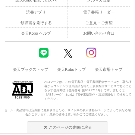
楽天Kobo 初めての方へ
メルマガ設定
読書アプリ
電子書籍リーダー
領収書を発行する
ご意見・ご要望
楽天Kobo ヘルプ
お問い合わせ窓口
楽天ブックストップ
楽天Koboトップ
楽天市場トップ
ABJマークは、この電子書店・電子書籍配信サービスが、著作権
者からコンテンツ使用許諾を得た正規版配信サービスであること
を示す登録商標（登録番号 第6091713号）です。詳しくは
［ABJマーク］または［電子出版制作・流通協議会］で検索して
ください。
セール・商品情報は定期的に更新されるため、サイト内の表示価格がページによって異なる場
合がございます。最新の価格は買い物かごでご確認ください。
このページの先頭に戻る