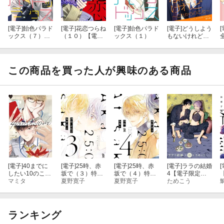
[電子]
飴色パラド
[電子]
花恋つらね
[電子]
飴色パラド
[電子]
どうしよう
[
ックス（７）
（１０）【電子
ックス（１）
もないけれど〜
【電子限定おま
限定おまけ付
これからのこ
け付き】
き】
と〜
この商品を買った人が興味のある商品
[電子]
40までに
[電子]
25時、赤
[電子]
25時、赤
[電子]
ララの結婚
[
したい10のこと
坂で（３）特装
坂で（４）特装
4【電子限定か
【電子特別版】
マミタ
版【電子限定特
夏野寛子
版【特典付】
夏野寛子
きおろし付】
ためこう
典付】
ランキング