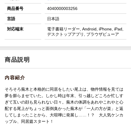
商品番号
4040000003256
言語
日本語
対応端末
電子書籍リーダー, Android, iPhone, iPad,
デスクトップアプリ, ブラウザビューア
商品説明
内容紹介
そろそろ蕪木と本格的に同居をしたい尾上は、物件情報を見ては
夢を膨らませていた。しかし時は年末、引っ越しどころか忙しす
ぎて互いの顔も見られない日々。蕪木の体調をあれやこれやと心
配する尾上がちょっと面倒臭かった蕪木が「一人の方が楽」と返
してしまったことから、大喧嘩に発展し……！？ 大人気ケンカ
ップル、同居篇スタート！