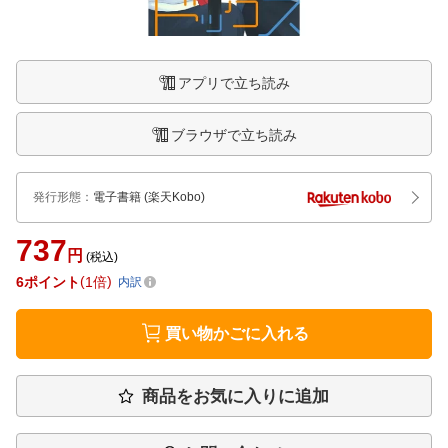
アプリで立ち読み
ブラウザで立ち読み
発行形態
：
電子書籍
(楽天Kobo)
737
円
(税込)
6
ポイント
1倍
内訳
買い物かごに入れる
商品をお気に入りに追加