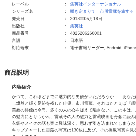
レーベル
：
集英社インターナショナル
シリーズ名
：
咲き定まりて 市川雷蔵を旅する
発売日
：
2018年05月18日
出版社
：
集英社
商品番号
：
4825206260001
言語
：
日本語
対応端末
：
電子書籍リーダー, Android, iPho
商品説明
内容紹介
かつて、これほどまでに魅力的な男優がいただろうか！ あなた
し燦然と輝く足跡を残した俳優、市川雷蔵。それはたとえば『眠
美貌の俳優は今尚、多くの人の心を捉えて離さない。この本は、
の魅力にとりつかれ、雷蔵その人の魅力と雷蔵映画を丹念に読み
衣裳やメイクの話も実に興味深く、思わず引き込まれてしまうお
キャプチャーした雷蔵の写真は130枚に及び、その掲載写真を