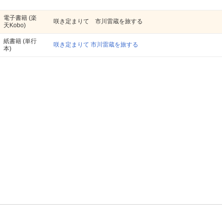
電子書籍
(楽
咲き定まりて 市川雷蔵を旅する
天Kobo)
紙書籍
(単行
咲き定まりて 市川雷蔵を旅する
本)