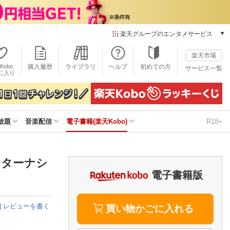
楽天グループのエンタメサービス
電子書籍
楽天市場
楽天Kobo
Kobo
購入履歴
ライブラリ
ヘルプ
初めての方
サービス一覧
本/ゲーム/CD/DVD
に入り
楽天ブックス
雑誌読み放題
楽天マガジン
放題
音楽配信
電子書籍(楽天Kobo)
R18+
音楽配信
楽天ミュージック
動画配信
楽天TV
ンターナシ
動画配信ガイド
電子書籍版
Rakuten PLAY
無料テレビ
|
レビューを書く
Rチャンネル
買い物かごに入れる
チケット