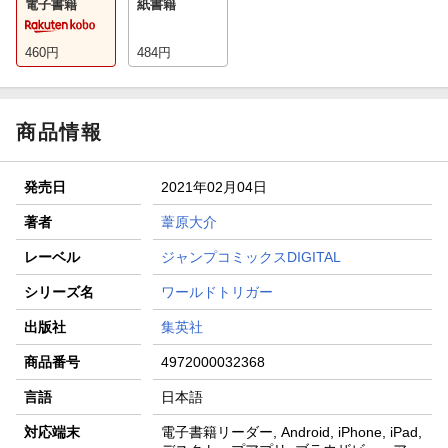
電子書籍
紙書籍
460
円
484
円
商品情報
発売日
2021年02月04日
著者
葦原大介
レーベル
ジャンプコミックスDIGITAL
シリーズ名
ワールドトリガー
出版社
集英社
商品番号
4972000032368
言語
日本語
対応端末
電子書籍リーダー, Android, iPhone, iPad,