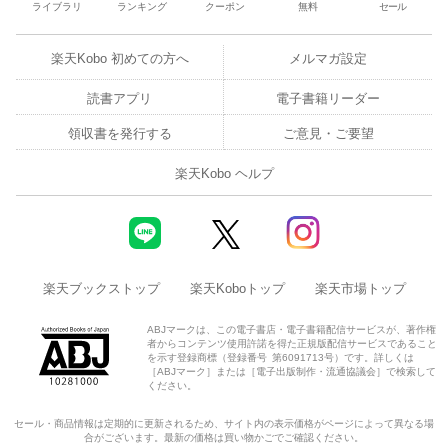
ライブラリ
ランキング
クーポン
無料
セール
楽天Kobo 初めての方へ
メルマガ設定
読書アプリ
電子書籍リーダー
領収書を発行する
ご意見・ご要望
楽天Kobo ヘルプ
楽天ブックストップ
楽天Koboトップ
楽天市場トップ
ABJマークは、この電子書店・電子書籍配信サービスが、著作権
者からコンテンツ使用許諾を得た正規版配信サービスであること
を示す登録商標（登録番号 第6091713号）です。詳しくは
［ABJマーク］または［電子出版制作・流通協議会］で検索して
ください。
セール・商品情報は定期的に更新されるため、サイト内の表示価格がページによって異なる場
合がございます。最新の価格は買い物かごでご確認ください。