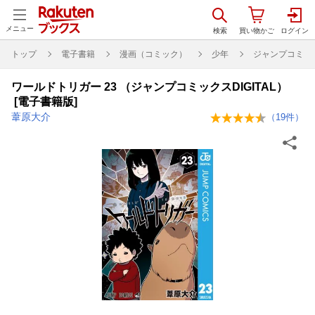
メニュー
トップ
電子書籍
漫画（コミック）
少年
ジャンプコミックス
ワールドトリガー 23 （ジャンプコミックスDIGITAL）
[電子書籍版]
葦原大介
（
19
件）