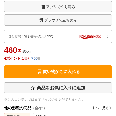
アプリで立ち読み
ブラウザで立ち読み
発行形態
：
電子書籍
(楽天Kobo)
460
円
(税込)
4
ポイント
1倍
内訳
買い物かごに入れる
商品をお気に入りに追加
※このコンテンツは文字サイズの変更ができません。
他の形態の商品
すべて見る
（全
2
件）