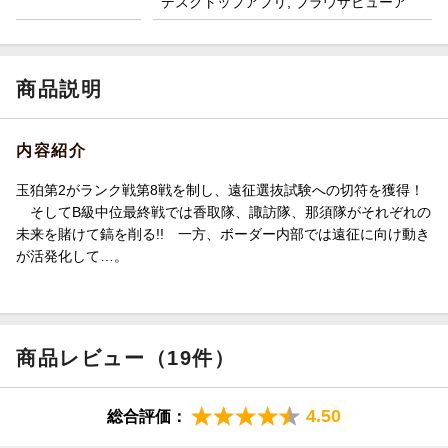
デスクトップアプリ, ブラウザビューア
商品説明
内容紹介
玉狛第2がランク戦第8戦を制し、遠征選抜試験への切符を獲得！
そしてB級中位最終戦では香取隊、諏訪隊、那須隊がそれぞれの
未来を賭けて鎬を削る!! 一方、ボーダー内部では遠征に向け動き
が活発化して…。
商品レビュー（19件）
4.50
総合評価：