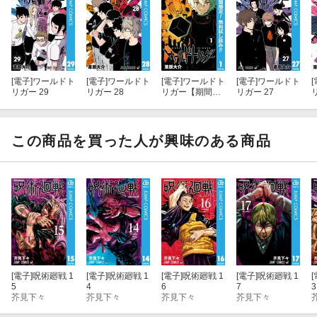
[電子]
ワールドト
[電子]
ワールドト
[電子]
ワールドト
[電子]
ワールドト
[
リガー 29
リガー 28
リガー【期間限
リガー 27
定無料】 1
この商品を買った人が興味のある商品
[電子]
呪術廻戦 1
[電子]
呪術廻戦 1
[電子]
呪術廻戦 1
[電子]
呪術廻戦 1
[
5
4
6
7
3
芥見下々
芥見下々
芥見下々
芥見下々