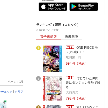
ランキング：漫画（コミック）
※1時間ごとに更新
電子書籍版
紙書籍版
ONE PIECE モ
1
ノクロ版 115
尾田栄一郎
594円（税込）
信じていた仲間
2
ページ：1/3
達にダンジョン奥地で殺
さ…
をチェック
|
クリア
大前貴史
792円（税込）
杖と剣のウィス
3