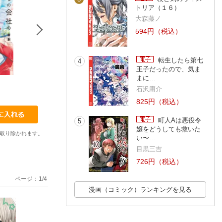
トリア（１６）
大森藤ノ
594円（税込）
転生したら第七
4
王子だったので、気ま
まに…
12
1
2
石沢庸介
斎創
斎創
斎創
825円（税込）
町人Aは悪役令
5
嬢をどうしても救いた
取り除かれます。
い〜…
目黒三吉
726円（税込）
ページ：
1
/
4
漫画（コミック）ランキングを見る