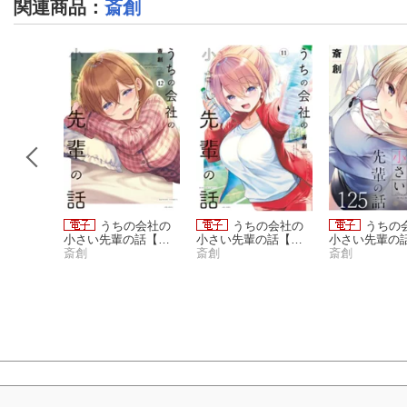
関連商品
：
斎創
の会社の
うちの会社の
うちの会社の
うちの
話 【連
小さい先輩の話【特
小さい先輩の話【特
小さい先輩の話
典ペーパー付き】 (1
斎創
典ペーパー付き】 (1
斎創
載版】１２５
斎創
2)
1)