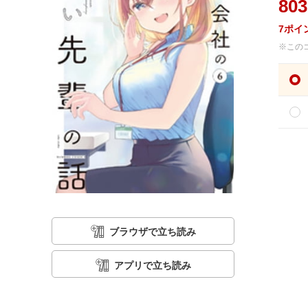
803
7
ポイ
※この
ブラウザで立ち読み
アプリで立ち読み