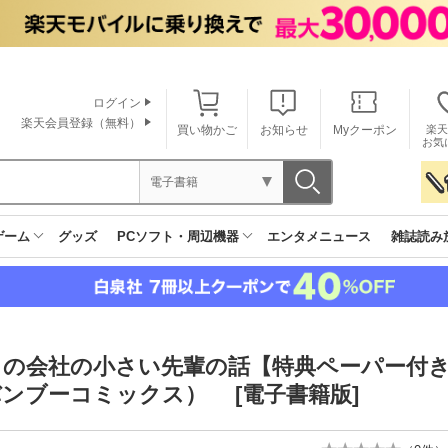
ログイン
楽天会員登録（無料）
買い物かご
お知らせ
Myクーポン
楽天
お気
電子書籍
ゲーム
グッズ
PCソフト・周辺機器
エンタメニュース
雑誌読み
の会社の小さい先輩の話【特典ペーパー付き】
ンブーコミックス） [電子書籍版]