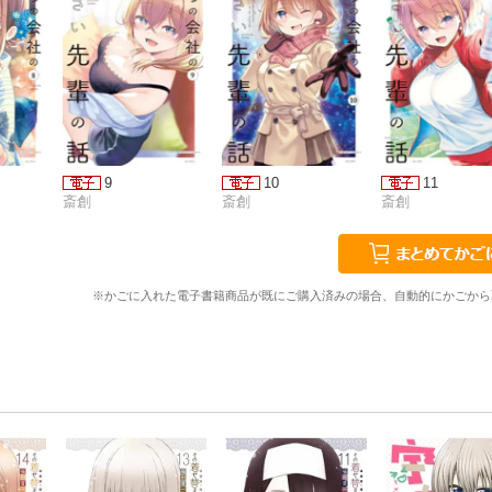
9
10
11
斎創
斎創
斎創
※かごに入れた電子書籍商品が既にご購入済みの場合、自動的にかごから