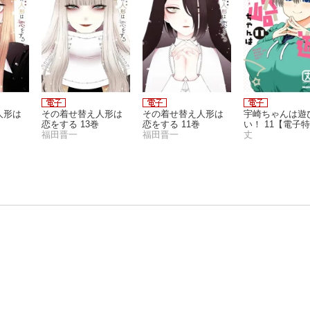
人形は
その着せ替え人形は
その着せ替え人形は
宇崎ちゃんは遊
恋をする 13巻
恋をする 11巻
い！ 11【電子
福田晋一
福田晋一
き】
丈