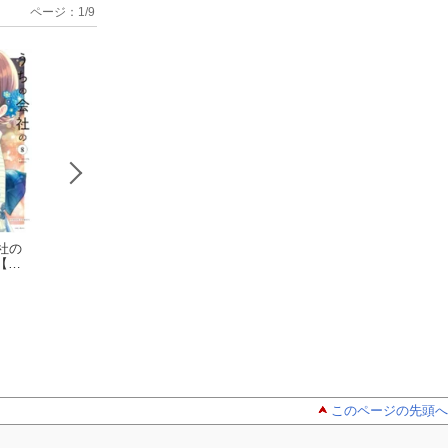
ページ：
1
/
9
社の
いい夫婦の話
いい夫婦の話
うちの会社
【特
(3)
(4)
小さい先輩の話 
(8)
斎創
斎創
特装版【特典ペー
斎創
ー付き】
このページの先頭へ