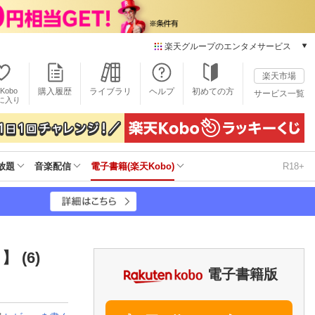
楽天グループのエンタメサービス
電子書籍
楽天市場
楽天Kobo
Kobo
購入履歴
ライブラリ
ヘルプ
初めての方
サービス一覧
本/ゲーム/CD/DVD
に入り
楽天ブックス
雑誌読み放題
楽天マガジン
放題
音楽配信
電子書籍(楽天Kobo)
R18+
音楽配信
楽天ミュージック
動画配信
楽天TV
動画配信ガイド
Rakuten PLAY
 (6)
無料テレビ
電子書籍版
Rチャンネル
チケット