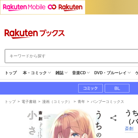
トップ
本・コミック
雑誌
音楽CD
DVD・ブルーレイ
現
トップ
>
電子書籍
>
漫画（コミック）
>
青年
>
バンブーコミックス
在
地
うち
（バ
斎創