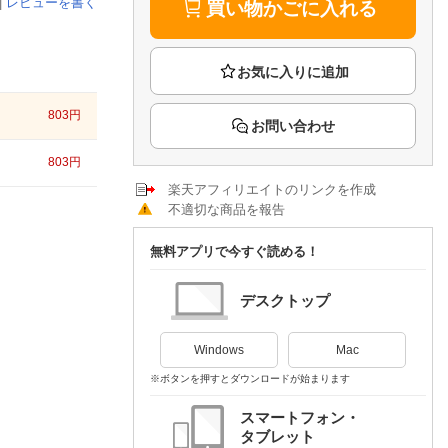
楽天チケット
|
レビューを書く
買い物かごに入れる
エンタメニュース
推し楽
803
円
お問い合わせ
803
円
楽天アフィリエイトのリンクを作成
不適切な商品を報告
無料アプリで今すぐ読める！
デスクトップ
Windows
Mac
※ボタンを押すとダウンロードが始まります
スマートフォン・
タブレット