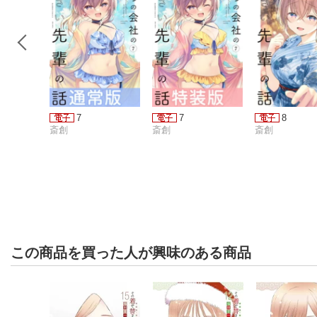
7
7
8
斎創
斎創
斎創
この商品を買った人が興味のある商品