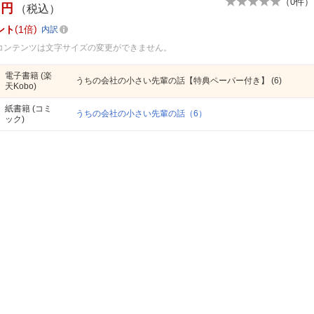
（
0
件）
円
（税込）
ント
1倍
内訳
コンテンツは文字サイズの変更ができません。
電子書籍
(楽
うちの会社の小さい先輩の話【特典ペーパー付き】 (6)
天Kobo)
紙書籍
(コミ
うちの会社の小さい先輩の話（6）
ック)