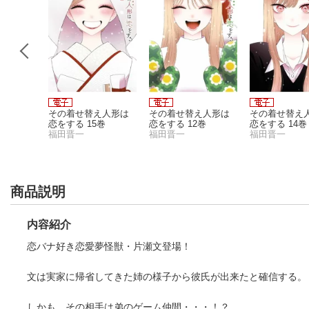
僕を許さ
その着せ替え人形は
その着せ替え人形は
その着せ替え
恋をする 15巻
恋をする 12巻
恋をする 14巻
福田晋一
福田晋一
福田晋一
商品説明
内容紹介
恋バナ好き恋愛夢怪獣・片瀬文登場！
文は実家に帰省してきた姉の様子から彼氏が出来たと確信する。
しかも、その相手は弟のゲーム仲間・・・！？