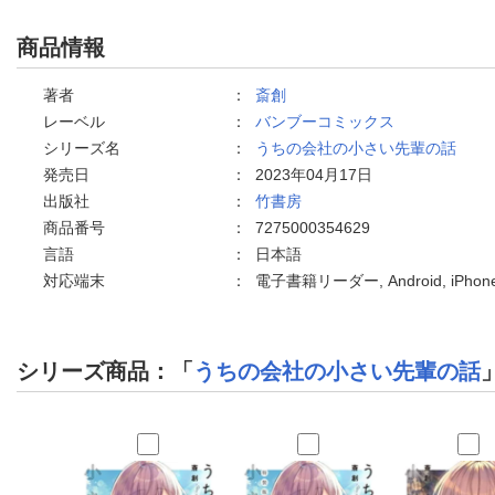
商品情報
著者
：
斎創
レーベル
：
バンブーコミックス
シリーズ名
：
うちの会社の小さい先輩の話
発売日
：
2023年04月17日
出版社
：
竹書房
商品番号
：
7275000354629
言語
：
日本語
対応端末
：
電子書籍リーダー, Android, iPh
シリーズ商品：「
うちの会社の小さい先輩の話