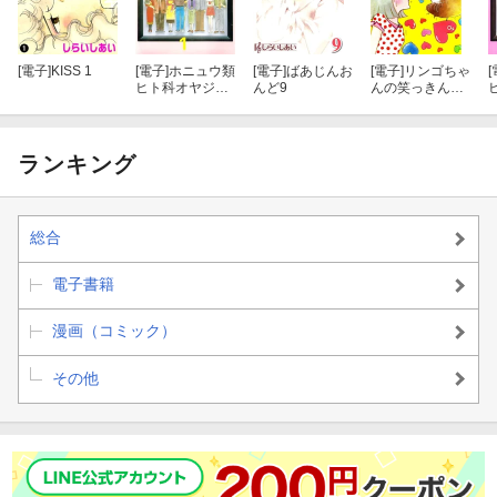
[電子]
KISS 1
[電子]
ホニュウ類
[電子]
ばあじんお
[電子]
リンゴちゃ
[
ヒト科オヤジ目
んど9
んの笑っきんぐ
1
レポート2
2
ランキング
総合
電子書籍
漫画（コミック）
その他