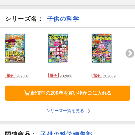
の「アーキア」を培養することに世界で初めて成功しました。
そしてこの研究によって、謎に包まれていた真核生物誕生の道筋
シリーズ名：
子供の科学
が明らかになりつつあります。
進化生物学や微生物学の分野に世界的なインパクトを与えた研究
について、井町先生にお話を伺いました。
●はじめようジブン専用パソコン マイクロビットの「逃げゲー」
を完成させよう
プログラミング学習ツールとして人気のマイクロビット（micro:bi
202007
202008
202009
t）を使ったゲームづくりを紹介。
配信中の200巻を買い物かごに入れる
今回はマイクロビットの加速度センサーを使ってキャラを動か
し、スプライトから逃げるゲームを完成させます。
シリーズ一覧を見る
●おもしろ工作開発現場 コドモノカガク製作所 立体コロコロ迷
路
段ボールを使って、ビー玉を転がす迷路をつくりましょう。
関連商品
：
子供の科学編集部