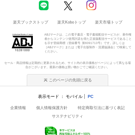
楽天ブックストップ
楽天Koboトップ
楽天市場トップ
ABJマークは、この電子書店・電子書籍配信サービスが、著作権
者からコンテンツ使用許諾を得た正規版配信サービスであること
を示す登録商標（登録番号 第6091713号）です。詳しくは
［ABJマーク］または［電子出版制作・流通協議会］で検索して
ください。
セール・商品情報は定期的に更新されるため、サイト内の表示価格がページによって異なる場
合がございます。最新の価格は買い物かごでご確認ください。
このページの先頭に戻る
表示モード
モバイル
PC
企業情報
個人情報保護方針
特定商取引法に基づく表記
サステナビリティ