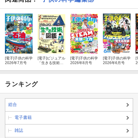
スタートからゴールまで、分かれ道、行き止まり、トンネル、落
とし穴など、いろいろな仕掛けを設置して、バリエーション豊か
なコースをつくる方法を紹介します。
※デジタル版の別冊付録はすごろくとして使用することができま
せん。
[電子]
子供の科学
[電子]
ビジュアル
[電子]
子供の科学
[電子]
子供の科学
[
2026年7月号
「生きる技術」
2026年8月号
2026年6月号
図鑑
ランキング
総合
電子書籍
雑誌