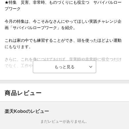
★特集 災害、非常時、ものづくりにも役立つ サバイバルロー
プワーク
今月の特集は、今こそみなさんにやってほしい実践チャレンジ企
画「サバイバルロープワーク」を紹介。
これは家の中でも練習することができ、頭を使ったほどよい運動
にもなります。
さらに、これを身につけておけば、災害時や非常時に役立つだけ
でなく、工作やものづくりにも応用できます。
みなさんの家にあるひもを使って、どこまでできるか挑戦してみ
ましょう！
商品レビュー
●生命進化の秘密を握る 古細菌アーキアを追え!!
ヒトを含む「真核生物」の祖先に最も近い生物「アーキア」。
楽天Koboのレビュー
まだレビューがありません。
海洋研究開発機構の井町寛之先生を中心にした研究チームは、こ