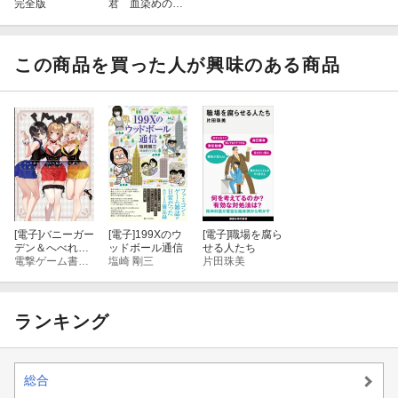
完全版
君 血染めのジ
ョイスティック
この商品を買った人が興味のある商品
[電子]
バニーガー
[電子]
199Xのウ
[電子]
職場を腐ら
デン＆へべれけ
ッドボール通信
せる人たち
ばにーがーでん
電撃ゲーム書籍編集部
塩崎 剛三
片田珠美
公式ビジュアル
ファンブック
ランキング
総合