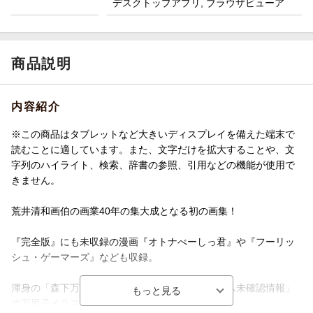
デスクトップアプリ, ブラウザビューア
商品説明
内容紹介
※この商品はタブレットなど大きいディスプレイを備えた端末で
読むことに適しています。また、文字だけを拡大することや、文
字列のハイライト、検索、辞書の参照、引用などの機能が使用で
きません。
荒井清和画伯の画業40年の集大成となる初の画集！
『完全版』にも未収録の漫画『オトナべーしっ君』や『フーリッ
シュ・ゲーマーズ』なども収録。
渾身の「森下万里子」の描き下ろし他「謎のゲーム未確認情報」
の万里子イラスト多数収録！