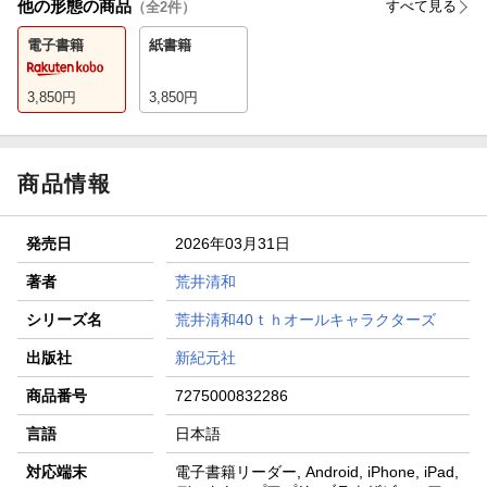
他の形態の商品
すべて見る
（全
2
件）
電子書籍
紙書籍
3,850
円
3,850
円
商品情報
発売日
2026年03月31日
著者
荒井清和
シリーズ名
荒井清和40ｔｈオールキャラクターズ
出版社
新紀元社
商品番号
7275000832286
言語
日本語
対応端末
電子書籍リーダー, Android, iPhone, iPad,