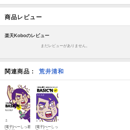
『べーしっ君』のアイツらはもちろん、『ファミ通』クロスレビ
ューの歴代レビュアーに『オホーツクに消ゆ』『いただきストリ
商品レビュー
ート』『ダビスタ』他のキャラクターたちも大集合！
幻の（？）少年ジャンプデビュー漫画『ラストクイック』、そし
楽天Koboのレビュー
て自伝的エッセイ『198Xの渦の中へ』も収めた必携の画集！
まだレビューがありません。
関連商品
：
荒井清和
[電子]
べーしっ君
[電子]
べーしっ