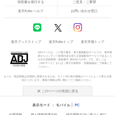
領収書を発行する
ご意見・ご要望
楽天Kobo ヘルプ
お問い合わせ窓口
楽天ブックストップ
楽天Koboトップ
楽天市場トップ
ABJマークは、この電子書店・電子書籍配信サービスが、著作権
者からコンテンツ使用許諾を得た正規版配信サービスであること
を示す登録商標（登録番号 第6091713号）です。詳しくは
［ABJマーク］または［電子出版制作・流通協議会］で検索して
ください。
セール・商品情報は定期的に更新されるため、サイト内の表示価格がページによって異なる場
合がございます。最新の価格は買い物かごでご確認ください。
このページの先頭に戻る
表示モード
モバイル
PC
企業情報
個人情報保護方針
特定商取引法に基づく表記