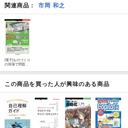
関連商品
：
市岡 和之
セッション４：思いついた事を他人に押し付けて従わせようと
してしまう
３章：失敗の理由を知る
セッション５：自己保身スコープが問題解決の邪魔をする
４章：正しい道筋をたどる
[電子]
ものづくり
の現場で問題が
セッション６：人は常に自分に都合の良い視点を持ち出す
起きたときに読
む本
セッション７：人は理想を語りいい格好をしようとする
この商品を買った人が興味のある商品
５章：人に伝えようとする事で自分達の理解を深める
セッション８：人は一度決めた結論から離れられない
セッション９：人は他人の話を聞いていない