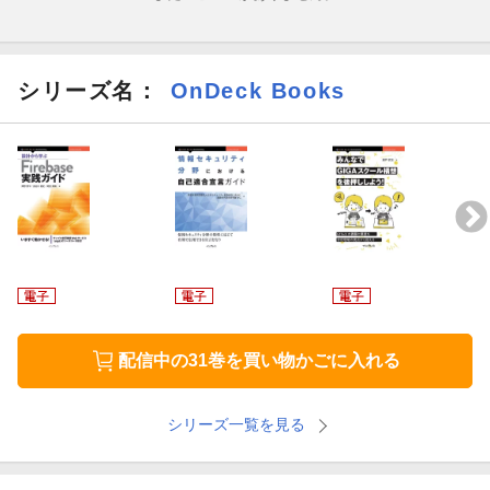
から成功プロセスへと変化させる体験型教育プログラムの形にし
ました。
シリーズ名：
OnDeck Books
本書では、組織運営が思ったようにいかず困っている経営者の
方々、部下の方たちの人材育成に悩む管理者の皆さん、今目の前
で発生している問題の現場で四苦八苦している担当者の皆さん、
その全ての方々が、各々の立場に合った問題解決の実践方法を身
につけることができます。
【目次】
１章：現場の問題は本当に解決している？
２章：普段無意識にやってしまっている失敗を追体験する
配信中の31巻を買い物かごに入れる
セッション１：問題解決を先送りしてしまう
シリーズ一覧を見る
セッション２：自分の意見だけで全体を評価してしまう
セッション３：因果関係を見ずに結論付けてしまう