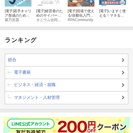
６章：第三者に納得してもらう
[電子]
若手キャリ
[電子]
経営者のた
[電子]
現場で使え
[電子]
いますぐ使
セッション１０：人は納得しないと行動しない
ア形成のための
めのサイバーセ
る!自動化入門vo
える！マネるだ
自己理解ガイド-
紫乃宮霞
キュリティ講
タニウム合同会社
l.2
RPACommunity
けCopilot入門
未来を創る3つ
義 サステナブ
７章：CITAに込めた思い
の問い-
ルサイバーセキ
ュリティ
ランキング
８章：CITA卒業生からの声
総合
電子書籍
ビジネス・経済・就職
マネジメント・人材管理