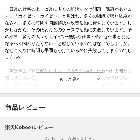
日常の仕事の上では常に多くの解決すべき問題・課題がありま
す。「カイゼン・カイゼン」と叫ばれ、多くの組織で取り組みが
なされ、多くの時間を問題解決や改善活動に費やしています。し
かしながら、そのほとんどのケースで活動に失敗しています。そ
の結果、多くの人々がカイゼン=無駄な仕事・余計な仕事と捉え、
なるべく関わりたくない、と感じているのではないでしょうか。
なぜこんなに時間も手間もかけているのに失敗してしまうのでし
ょうか?
実は今まで問題解決に失敗してきた理由は、われわれ人間が自
然に持っている行動心理が影響していたのです。この行動心理
が、無意識のうちに活動の優先順位を入れ替えて本来の目的とは
異なる結果を生んでいたのです。この仕組みが分かった後に改め
て過去の結果を見てみると、まさにその通り。びっくりするほど
つじつまが合います。問題解決が失敗する理由がわかったので
商品レビュー
す。
そんな気づきをなんとか多くの人に共有できないかと考え作り
楽天Koboのレビュー
出したのが、本書で紹介する「CITAプログラム」です。自分自身
まだレビューがありません。
で経験してきた失敗事例と成功事例を比べながら、失敗プロセス