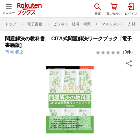
メニュー
トップ
電子書籍
ビジネス・経済・就職
マネジメント・人材管
問題解決の教科書 CITA式問題解決ワークブック [電子
書籍版]
市岡 和之
（
0
件）