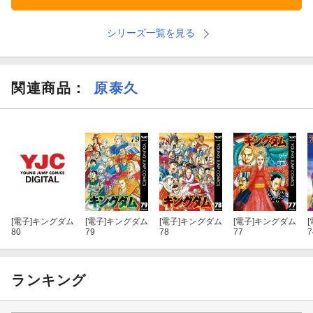
シリーズ一覧を見る
関連商品
：
原泰久
[電子]
キングダム
[電子]
キングダム
[電子]
キングダム
[電子]
キングダム
[
80
79
78
77
7
ランキング