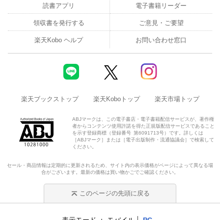
読書アプリ
電子書籍リーダー
領収書を発行する
ご意見・ご要望
楽天Kobo ヘルプ
お問い合わせ窓口
楽天ブックストップ
楽天Koboトップ
楽天市場トップ
ABJマークは、この電子書店・電子書籍配信サービスが、著作権
者からコンテンツ使用許諾を得た正規版配信サービスであること
を示す登録商標（登録番号 第6091713号）です。詳しくは
［ABJマーク］または［電子出版制作・流通協議会］で検索して
ください。
セール・商品情報は定期的に更新されるため、サイト内の表示価格がページによって異なる場
合がございます。最新の価格は買い物かごでご確認ください。
このページの先頭に戻る