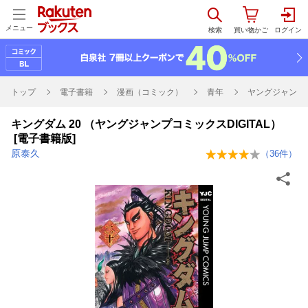
メニュー
トップ
電子書籍
漫画（コミック）
青年
ヤングジャンプコ
キングダム 20 （ヤングジャンプコミックスDIGITAL）
[電子書籍版]
原泰久
（
36
件）