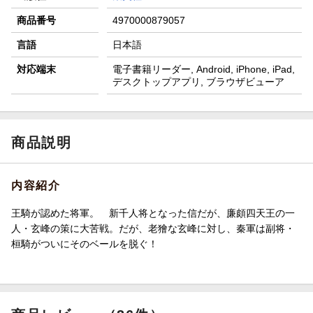
商品番号
4970000879057
言語
日本語
対応端末
電子書籍リーダー, Android, iPhone, iPad,
デスクトップアプリ, ブラウザビューア
商品説明
内容紹介
王騎が認めた将軍。 新千人将となった信だが、廉頗四天王の一
人・玄峰の策に大苦戦。だが、老獪な玄峰に対し、秦軍は副将・
桓騎がついにそのベールを脱ぐ！