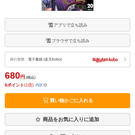
アプリで立ち読み
ブラウザで立ち読み
発行形態
：
電子書籍
(楽天Kobo)
680
円
(税込)
6
ポイント
1倍
内訳
買い物かごに入れる
商品をお気に入りに追加