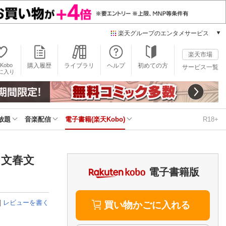
楽天グループのエンタメサービス
電子書籍
楽天市場
楽天Kobo
Kobo
購入履歴
ライブラリ
ヘルプ
初めての方
サービス一覧
本/ゲーム/CD/DVD
に入り
楽天ブックス
雑誌読み放題
楽天マガジン
放題
音楽配信
電子書籍(楽天Kobo)
R18+
音楽配信
楽天ミュージック
動画配信
楽天TV
（文春文
動画配信ガイド
電子書籍版
Rakuten PLAY
無料テレビ
|
レビューを書く
Rチャンネル
買い物かごに入れる
チケット