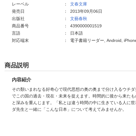
レーベル
：
文春文庫
発売日
：
2013年09月06日
出版社
：
文藝春秋
商品番号
：
4390000001519
言語
：
日本語
対応端末
：
電子書籍リーダー, Android, iPho
商品説明
内容紹介
その類いまれなる好奇心で現代思想の奥の奥まで分け入るウチダ
でこの国の過去・現在・未来を捉えます。時間的に後から来たも
と深みを重んじます。「私とは違う時間の中に生きている人に世
ダ先生と一緒に「こんな日本」について考えてみませんか。