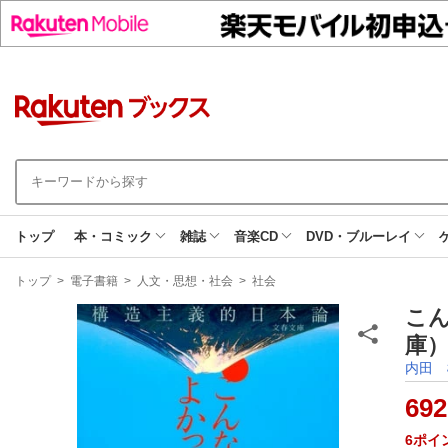
トップ
本・コミック
雑誌
音楽CD
DVD・ブルーレイ
現
トップ
>
電子書籍
>
人文・思想・社会
>
社会
在
地
こ
庫）
内田 
692
6
ポイ