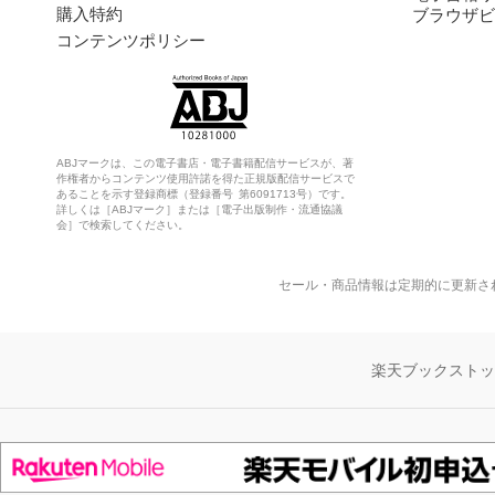
購入特約
ブラウザビ
コンテンツポリシー
ABJマークは、この電子書店・電子書籍配信サービスが、著
作権者からコンテンツ使用許諾を得た正規版配信サービスで
あることを示す登録商標（登録番号 第6091713号）です。
詳しくは［ABJマーク］または［電子出版制作・流通協議
会］で検索してください。
セール・商品情報は定期的に更新さ
楽天ブックスト