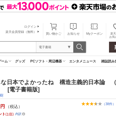
ログイン
楽天会員登録（無料）
買い物かご
お知らせ
Myクーポン
楽天
お気
電子書籍
ゲーム
グッズ
PCソフト・周辺機器
エンタメニュース
雑誌読み
んな日本でよかったね 構造主義的日本論 
 [電子書籍版]
樹
（
38
件）
円
（税込）
ント
1倍
内訳