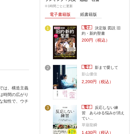
※1時間ごとに更新
電子書籍版
紙書籍版
決定版 図説 旧
1
約・新約聖書
200円（税込）
影まで愛して
2
影山優佳
2,200円（税込）
では、構造主義
は時間の広がり
な知性で、ウチ
反応しない練
3
習 あらゆる悩みが消え
てい…
草薙龍瞬
1,430円（税込）