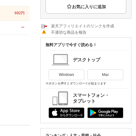
楽天チケット
エンタメニュース
692
円
推し楽
楽天アフィリエイトのリンクを作成
ー
不適切な商品を報告
無料アプリで今すぐ読める！
デスクトップ
Windows
Mac
※ボタンを押すとダウンロードが始まります
スマートフォン・
タブレット
ランキング：人文・思想・社会