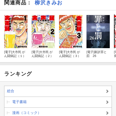
関連商品
：
柳沢きみお
[電子]
大市民 が
[電子]
大市民 が
[電子]
大市民 が
[電子]
新訳罪と
[
ん闘病記（１）
ん闘病記（２）
ん闘病記（３）
罰 26
ランキング
総合
電子書籍
漫画（コミック）