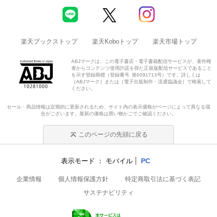
楽天ブックストップ
楽天Koboトップ
楽天市場トップ
ABJマークは、この電子書店・電子書籍配信サービスが、著作権
者からコンテンツ使用許諾を得た正規版配信サービスであること
を示す登録商標（登録番号 第6091713号）です。詳しくは
［ABJマーク］または［電子出版制作・流通協議会］で検索して
ください。
セール・商品情報は定期的に更新されるため、サイト内の表示価格がページによって異なる場
合がございます。最新の価格は買い物かごでご確認ください。
このページの先頭に戻る
表示モード
モバイル
PC
企業情報
個人情報保護方針
特定商取引法に基づく表記
サステナビリティ