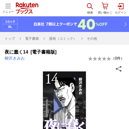
メニュー
トップ
電子書籍
漫画（コミック）
その他
夜に蠢く14 [電子書籍版]
柳沢きみお
（
0
件）