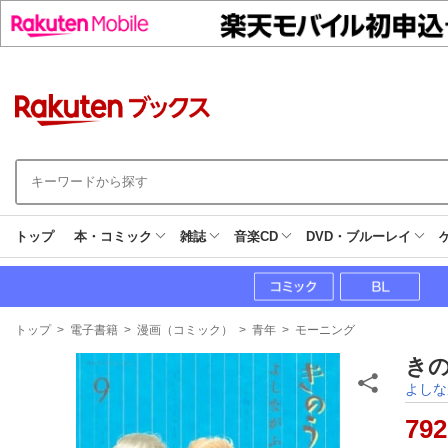
トップ
本・コミック
雑誌
音楽CD
DVD・ブルーレイ
現
トップ
>
電子書籍
>
漫画（コミック）
>
青年
>
モーニング
在
地
きの
よしな
792