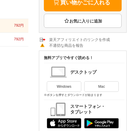
楽天チケット
買い物かごに入れる
エンタメニュース
推し楽
792
円
792
円
楽天アフィリエイトのリンクを作成
不適切な商品を報告
無料アプリで今すぐ読める！
デスクトップ
Windows
Mac
※ボタンを押すとダウンロードが始まります
スマートフォン・
タブレット