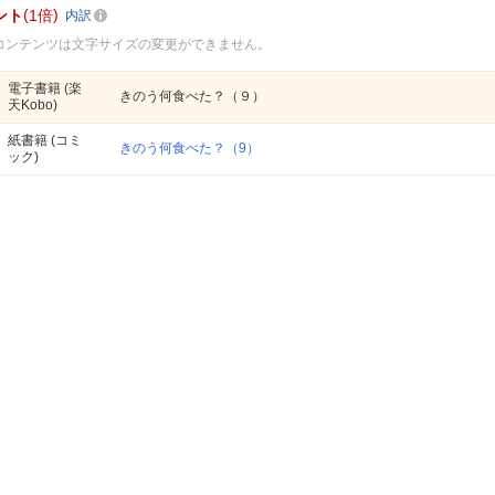
ント
1倍
内訳
コンテンツは文字サイズの変更ができません。
電子書籍
(楽
きのう何食べた？（９）
天Kobo)
紙書籍
(コミ
きのう何食べた？（9）
ック)