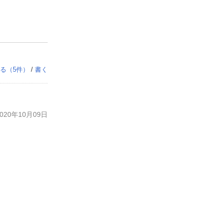
る（
5
件）
/
書く
20年10月09日