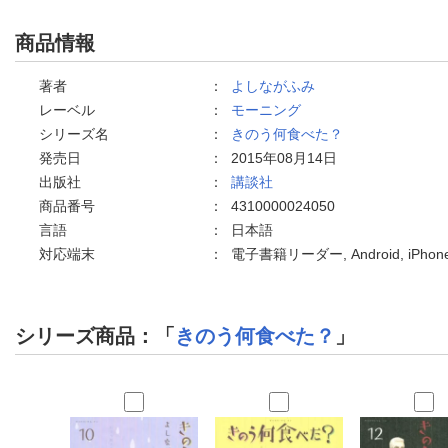
商品情報
著者
：
よしながふみ
レーベル
：
モーニング
シリーズ名
：
きのう何食べた？
発売日
：
2015年08月14日
出版社
：
講談社
商品番号
：
4310000024050
言語
：
日本語
対応端末
：
電子書籍リーダー, Android, iPh
シリーズ商品：「
きのう何食べた？
」