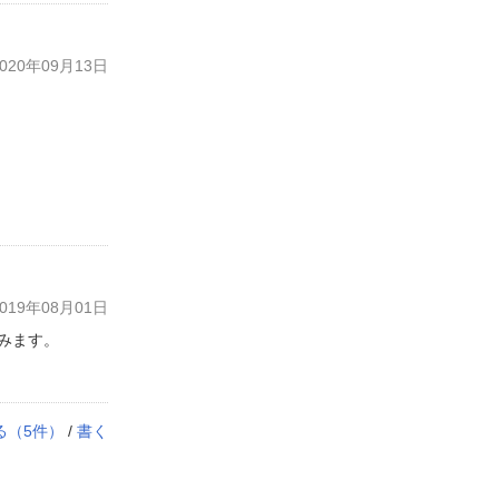
20年09月13日
19年08月01日
みます。
る（
5
件）
/
書く