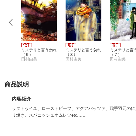
暮らし
ミステリと言う勿れ
ミステリと言う勿れ
ミステリと言
（９）
（８）
（７）
田村由美
田村由美
田村由美
商品説明
内容紹介
ラタトゥイユ、ローストビーフ、アクアパッツァ、鶏手羽元のに
り焼き、スパニッシュオムレツetc.……