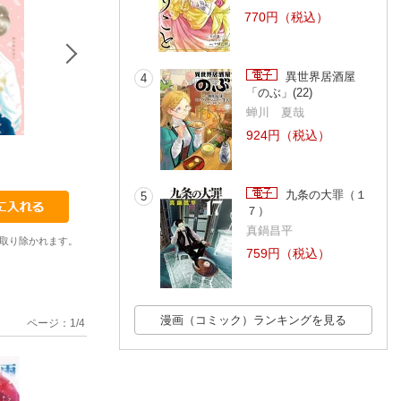
770円（税込）
異世界居酒屋
4
「のぶ」(22)
蝉川 夏哉
924円（税込）
16
17
18
よしながふみ
よしながふみ
よしながふみ
九条の大罪（１
5
７）
真鍋昌平
取り除かれます。
759円（税込）
漫画（コミック）ランキングを見る
ページ：
1
/
4