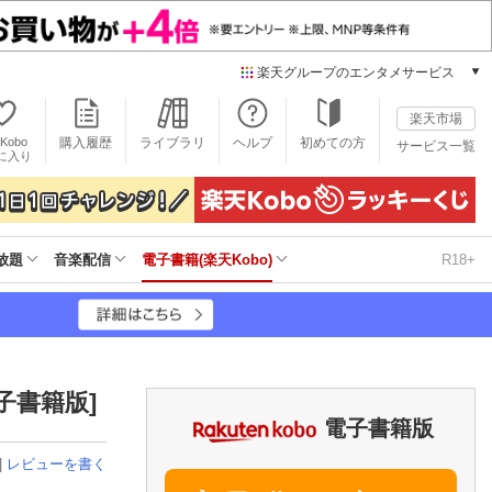
楽天グループのエンタメサービス
電子書籍
楽天市場
楽天Kobo
Kobo
購入履歴
ライブラリ
ヘルプ
初めての方
サービス一覧
本/ゲーム/CD/DVD
に入り
楽天ブックス
雑誌読み放題
楽天マガジン
放題
音楽配信
電子書籍(楽天Kobo)
R18+
音楽配信
楽天ミュージック
動画配信
楽天TV
動画配信ガイド
Rakuten PLAY
子書籍版]
無料テレビ
電子書籍版
Rチャンネル
|
レビューを書く
チケット