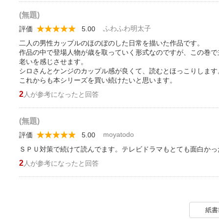
(無題)
ふわふわ明太子
評価
5.00
二人の男性カップルのほのぼのした日常を描いた作品です。
作品の中で登場人物が歳を取っていく形式なのですが、この巻で
老いを感じさせます。
シロさんとケンジのカップル感が良くて、読むとほっこりします
これからも本シリーズを買い続けたいと思います。
2
人が参考になったと回答
(無題)
moyatodo
評価
5.00
ＳＰＵ対策で続けて読んでます。テレビドラマもとても面白かっ
2
人が参考になったと回答
紙書