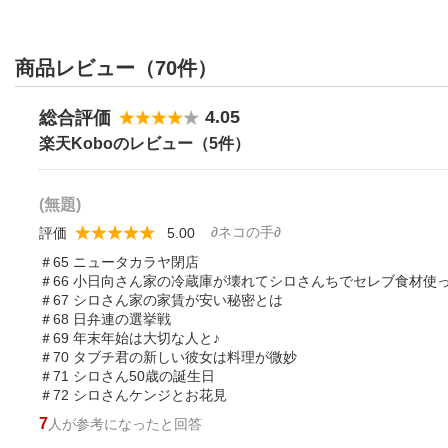
商品レビュー（70件）
4.05
総合評価
楽天Koboのレビュー（5件）
(無題)
∂ネコの手∂
評価
5.00
＃65 ニュータカラヤ閉店
＃66 小日向さん家の冷蔵庫が壊れてシロさんちでセレブ食材使
＃67 シロさん家の家賃が安い秘密とは
＃68 日弁連の選挙戦
＃69 年末年始は大切な人と♪
＃70 タブチ君の新しい彼女は料理が微妙
＃71 シロさん50歳の誕生日
＃72 シロさんケンジとお花見
7
人が参考になったと回答