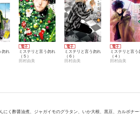
う勿れ
ミステリと言う勿れ
ミステリと言う勿れ
ミステリと言う
（５）
（６）
（４）
田村由美
田村由美
田村由美
んにく酢醤油煮、ジャガイモのグラタン、いか大根、黒豆、カルボナー