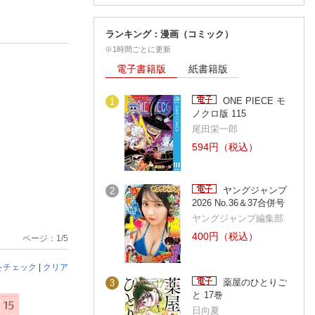
ランキング：漫画（コミック）
※1時間ごとに更新
電子書籍版
紙書籍版
ONE PIECE モ
1
ノクロ版 115
尾田栄一郎
594円（税込）
ヤングジャンプ
2
2026 No.36＆37合併号
ヤングジャンプ編集部
400円（税込）
ページ：1/5
をチェック
|
クリア
薬屋のひとりご
3
と 17巻
日向夏