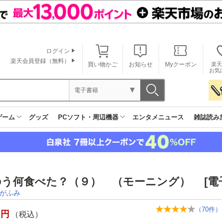
ログイン
楽天会員登録（無料）
買い物かご
お知らせ
Myクーポン
楽天
お気
電子書籍
ゲーム
グッズ
PCソフト・周辺機器
エンタメニュース
雑誌読み
う何食べた？（９） （モーニング） [電
がふみ
（
70
件）
円
（税込）