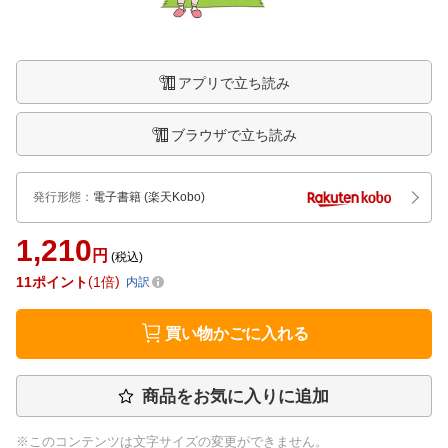
アプリで立ち読み
ブラウザで立ち読み
発行形態
：
電子書籍
(楽天Kobo)
1,210
円
(税込)
11
ポイント
1倍
内訳
買い物かごに入れる
商品をお気に入りに追加
※このコンテンツは文字サイズの変更ができません。