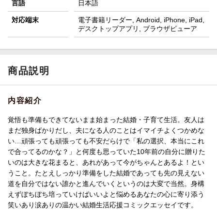
言語
日本語
対応端末
電子書籍リーダー, Android, iPhone, iPad,
デスクトップアプリ, ブラウザビューア
商品説明
内容紹介
覚悟も準備もできてないまま始まった結婚・子育て生活。友人は
まだ独身ばかりだし、夫になる人のことはイマイチよくつかめな
い…頑張っても頑張っても不安だらけで「私の選択、本当にこれ
で合ってるのかな？」と何度も思っていた10年前の自分に贈りた
いのは大きな花まると、あれがあって今がちゃんとあるよ！とい
うこと。たとえしっかり準備をした結婚であっても先の見えない
道を自分ではない誰かと進んでいくというのは大変で当然。身構
えずぼちぼち培っていけばいいよと悩めるあなたの心に寄り添う
笑いあり涙ありの温かい結婚生活応援コミックエッセイです。