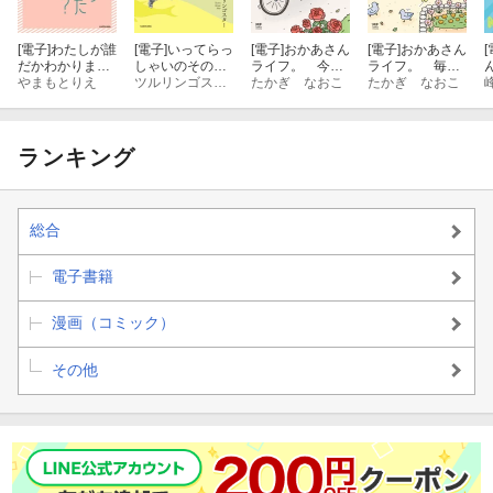
[電子]
わたしが誰
[電子]
いってらっ
[電子]
おかあさん
[電子]
おかあさん
[
だかわかりまし
しゃいのその後
ライフ。 今日
ライフ。 毎日
たか？
やまもとりえ
で
ツルリンゴスター
も快走！ママチ
たかぎ なおこ
一緒におさんぽ
たかぎ なおこ
ャリ編
編
ランキング
総合
電子書籍
漫画（コミック）
その他