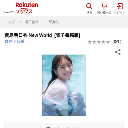
メニュー
トップ
電子書籍
写真集
貴島明日香 New World [電子書籍版]
貴島明日香
（
0
件）