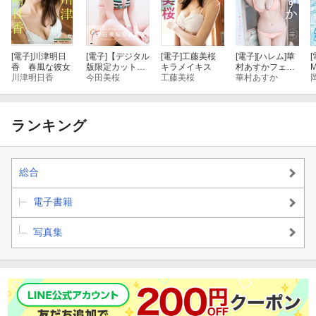
[電子]
川津明日
[電子]
【デジタル
[電子]
工藤美桜
[電子]
[ハレム]華
[
香 春風な彼女
版限定カット付
キラメイキス
村あすかフェチ
M
川津明日香
き】今田美桜写
今田美桜
工藤美桜
グラビア「ふた
華村あすか
真集 ラストシ
りきり春休み」
ョット
【美麗版33P】
ランキング
総合
電子書籍
写真集