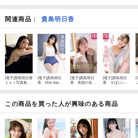
関連商品
：
貴島明日香
[電子]
貴島明日香
[電子]
貴島明日
[電子]
貴島明日
[電子]
貴島明日
[
１ｓｔ写真集
香 One day，
香 美肌の女
香 そばにいる
あすかしき。
One night.
神 ＦＲＩＤＡ
ね ＦＲＩＤＡ
Ｙデジタル写真
Ｙデジタル写真
集
集
この商品を買った人が興味のある商品