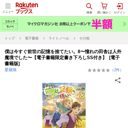
メニュー
トップ
電子書籍
ライトノベル
その他
僕は今すぐ前世の記憶を捨てたい。8〜憧れの田舎は人外
魔境でした〜【電子書籍限定書き下ろしSS付き】 [電子
書籍版]
星畑旭
（
2
件）