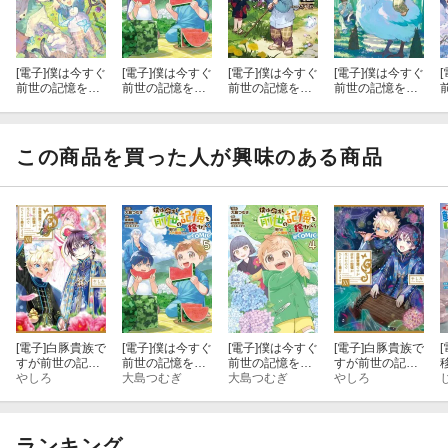
[電子]
僕は今すぐ
[電子]
僕は今すぐ
[電子]
僕は今すぐ
[電子]
僕は今すぐ
[
前世の記憶を捨
前世の記憶を捨
前世の記憶を捨
前世の記憶を捨
てたい。短編
てたい。〜憧れ
てたい。〜憧れ
てたい。6〜憧
集〜憧れの田舎
の田舎は人外魔
の田舎は人外魔
れの田舎は人外
は人外魔境でし
境でした〜@CO
境でした〜【電
魔境でした〜
た〜【電子書籍
MIC 第5巻
子書籍限定書き
【電子書籍限定
この商品を買った人が興味のある商品
限定書き下ろし
下ろしSS付き】
書き下ろしSS付
SS付き】
き】
[電子]
白豚貴族で
[電子]
僕は今すぐ
[電子]
僕は今すぐ
[電子]
白豚貴族で
[
すが前世の記憶
前世の記憶を捨
前世の記憶を捨
すが前世の記憶
が生えたのでひ
やしろ
てたい。〜憧れ
大島つむぎ
てたい。〜憧れ
大島つむぎ
が生えたのでひ
やしろ
よこな弟育てま
の田舎は人外魔
の田舎は人外魔
よこな弟育てま
す１６【電子書
境でした〜@CO
境でした〜@CO
す１５【電子書
籍限定書き下ろ
MIC 第5巻
MIC 第4巻
籍限定書き下ろ
しSS付き】
しSS付き】
ランキング