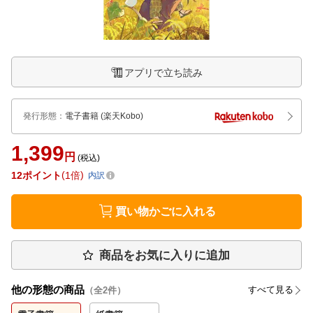
アプリで立ち読み
発行形態
：
電子書籍
(楽天Kobo)
1,399
円
(税込)
12
ポイント
1倍
内訳
買い物かごに入れる
商品をお気に入りに追加
他の形態の商品
すべて見る
（全
2
件）