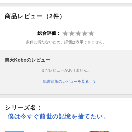
穏な日常だったが……ある日、アオギリ様の自称・見合い相手が
乗り込んできた!?
商品レビュー（2件）
祭神【アオギリ様】をこの世に留める縁【よすが】である弥生と
の恋仲が進展しておらず、その消滅を心配したほかの神様により
総合評価：
紹介されてきたらしい。
条件に満たないため、評価は表示できません。
結局、田んぼのヌシ倒し競争で勝負をつけることになるも村の中
は大騒ぎ。
楽天Koboのレビュー
空も「だいすきな人たちのために！」と二人を結ばせる要【かな
まだレビューがありません。
め】となるアオギリ様の『真名』を探すなか、どうやらそのカギ
は杉山親子の夢と記憶にあることがわかり……？
紙書籍版のレビューを見る
臆病少年の命がけ（？）ほのぼのファンタジー第八弾！
星畑旭
シリーズ名：
僕は今すぐ前世の記憶を捨てたい。
僕捨てを書き始めた頃は空と同じ歳だった姪っ子が今年小学生に
なりました。時の流れに置いていかれそうな気分です。