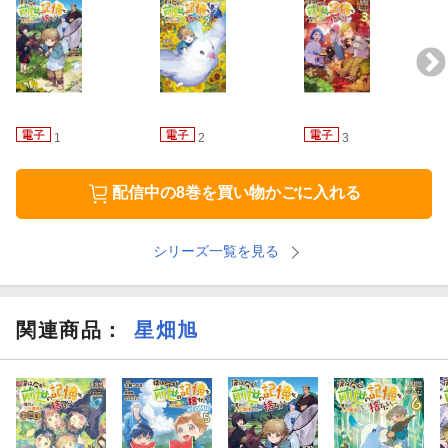
追いつきたいけど、まだまだ書きたいこともあるしと悩むところ
です。
大きくなったら私の本を読んでもらえると嬉しいですね。
スズキイオリ
1
2
3
8巻、ありがとうございます！
配信中の8巻を買い物かごに入れる
末永くお幸せに！という気持ちでいっぱいです。
シリーズ一覧を見る
その傍ら、自分と同じ響きの姓のキャラクターが登場したことに
浮かれています。
関連商品
：
星畑旭