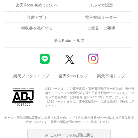
楽天Kobo 初めての方へ
メルマガ設定
読書アプリ
電子書籍リーダー
領収書を発行する
ご意見・ご要望
楽天Kobo ヘルプ
楽天ブックストップ
楽天Koboトップ
楽天市場トップ
ABJマークは、この電子書店・電子書籍配信サービスが、著作権
者からコンテンツ使用許諾を得た正規版配信サービスであること
を示す登録商標（登録番号 第6091713号）です。詳しくは
［ABJマーク］または［電子出版制作・流通協議会］で検索して
ください。
セール・商品情報は定期的に更新されるため、サイト内の表示価格がページによって異なる場
合がございます。最新の価格は買い物かごでご確認ください。
このページの先頭に戻る