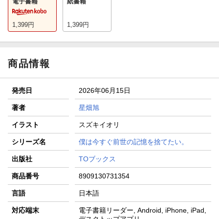
電子書籍
紙書籍
1,399
円
1,399
円
商品情報
発売日
2026年06月15日
著者
星畑旭
イラスト
スズキイオリ
シリーズ名
僕は今すぐ前世の記憶を捨てたい。
出版社
TOブックス
商品番号
8909130731354
言語
日本語
対応端末
電子書籍リーダー, Android, iPhone, iPad,
デスクトップアプリ