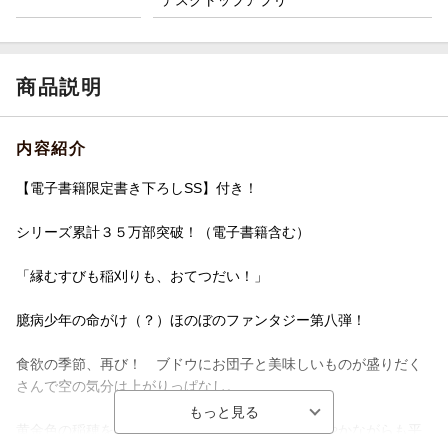
商品説明
内容紹介
【電子書籍限定書き下ろしSS】付き！
シリーズ累計３５万部突破！（電子書籍含む）
「縁むすびも稲刈りも、おてつだい！」
臆病少年の命がけ（？）ほのぼのファンタジー第八弾！
食欲の季節、再び！ ブドウにお団子と美味しいものが盛りだく
さんで空の気分は上がりっぱなし。
黄金色の稲穂を前に新米へ思いを馳せるなど、賑やかながらも平