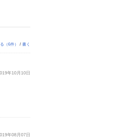
る（
6
件）
/
書く
19年10月10日
19年08月07日