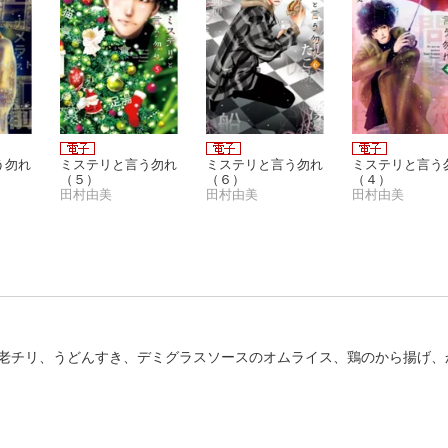
う勿れ
ミステリと言う勿れ
ミステリと言う勿れ
ミステリと言う
（５）
（６）
（４）
田村由美
田村由美
田村由美
老チリ、うどんすき、デミグラスソースのオムライス、鶏のから揚げ、