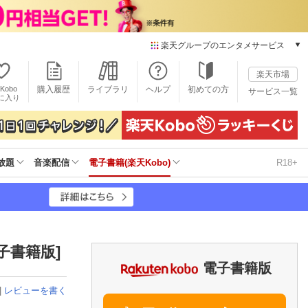
楽天グループのエンタメサービス
電子書籍
楽天市場
楽天Kobo
Kobo
購入履歴
ライブラリ
ヘルプ
初めての方
サービス一覧
本/ゲーム/CD/DVD
に入り
楽天ブックス
雑誌読み放題
楽天マガジン
放題
音楽配信
電子書籍(楽天Kobo)
R18+
音楽配信
楽天ミュージック
動画配信
楽天TV
動画配信ガイド
Rakuten PLAY
子書籍版]
無料テレビ
電子書籍版
Rチャンネル
|
レビューを書く
チケット