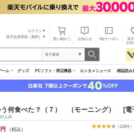
ログイン
楽天会員登録（無料）
買い物かご
お知らせ
Myクーポン
楽天
お気
電子書籍
ゲーム
グッズ
PCソフト・周辺機器
エンタメニュース
雑誌読み
う何食べた？（７） （モーニング） [電
がふみ
（
126
件）
円
（税込）