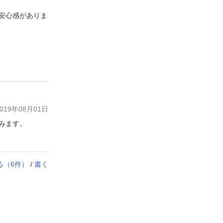
安心感がありま
19年08月01日
みます。
る（
6
件）
/
書く