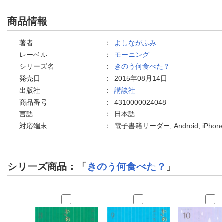
商品情報
著者
：
よしながふみ
レーベル
：
モーニング
シリーズ名
：
きのう何食べた？
発売日
：
2015年08月14日
出版社
：
講談社
商品番号
：
4310000024048
言語
：
日本語
対応端末
：
電子書籍リーダー, Android, iPh
シリーズ商品：「
きのう何食べた？
」