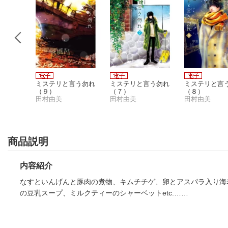
船（１）
ミステリと言う勿れ
ミステリと言う勿れ
ミステリと言
（９）
（７）
（８）
田村由美
田村由美
田村由美
商品説明
内容紹介
なすといんげんと豚肉の煮物、キムチチゲ、卵とアスパラ入り海
の豆乳スープ、ミルクティーのシャーベットetc.……