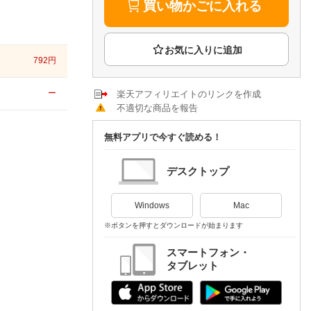
楽天チケット
買い物かごに入れる
エンタメニュース
推し楽
792
円
ー
楽天アフィリエイトのリンクを作成
不適切な商品を報告
無料アプリで今すぐ読める！
デスクトップ
Windows
Mac
※ボタンを押すとダウンロードが始まります
スマートフォン・
タブレット