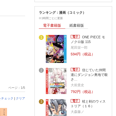
ランキング：漫画（コミック）
※1時間ごとに更新
電子書籍版
紙書籍版
ONE PIECE モ
1
ノクロ版 115
尾田栄一郎
594円（税込）
信じていた仲間
2
達にダンジョン奥地で殺
さ…
大前貴史
ページ：1/5
792円（税込）
をチェック
|
クリア
杖と剣のウィス
3
トリア（１６）
大森藤ノ