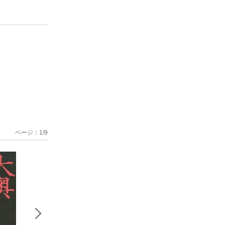
ページ：
1
/
9