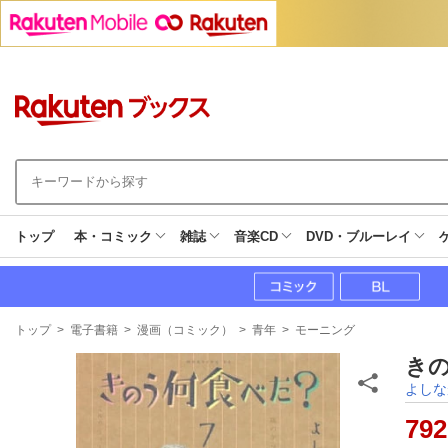
トップ
本・コミック
雑誌
音楽CD
DVD・ブルーレイ
現
トップ
>
電子書籍
>
漫画（コミック）
>
青年
>
モーニング
在
地
きの
よしな
792