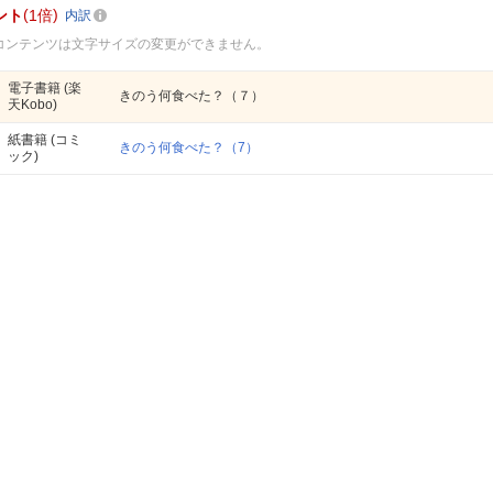
ント
1倍
内訳
コンテンツは文字サイズの変更ができません。
電子書籍
(楽
きのう何食べた？（７）
天Kobo)
紙書籍
(コミ
きのう何食べた？（7）
ック)