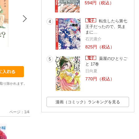
594円（税込）
転生したら第七
4
王子だったので、気ま
まに…
石沢庸介
825円（税込）
14
15
16
よしながふみ
よしながふみ
よしながふみ
薬屋のひとりご
5
と 17巻
日向夏
770円（税込）
取り除かれます。
漫画（コミック）ランキングを見る
ページ：
1
/
4