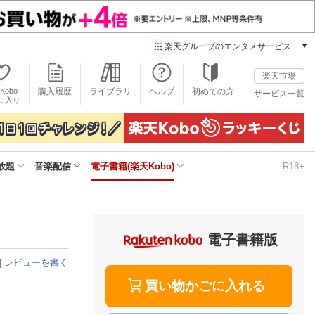
楽天グループのエンタメサービス
電子書籍
楽天市場
楽天Kobo
Kobo
購入履歴
ライブラリ
ヘルプ
初めての方
サービス一覧
本/ゲーム/CD/DVD
に入り
楽天ブックス
雑誌読み放題
楽天マガジン
放題
音楽配信
電子書籍(楽天Kobo)
R18+
音楽配信
楽天ミュージック
動画配信
楽天TV
動画配信ガイド
電子書籍版
Rakuten PLAY
|
レビューを書く
無料テレビ
Rチャンネル
買い物かごに入れる
チケット