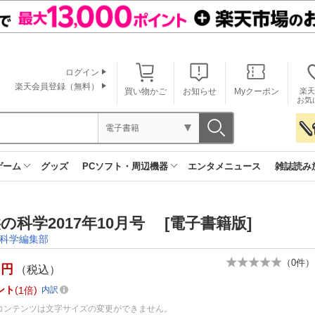
ログイン
楽天会員登録（無料）
買い物かご
お知らせ
Myクーポン
楽天
お気
電子書籍
ゲーム
グッズ
PCソフト・周辺機器
エンタメニュース
雑誌読み
の科学2017年10月号 [電子書籍版]
科学編集部
（
0
件）
円
（税込）
ント
1倍
内訳
コンテンツは文字サイズの変更ができません。