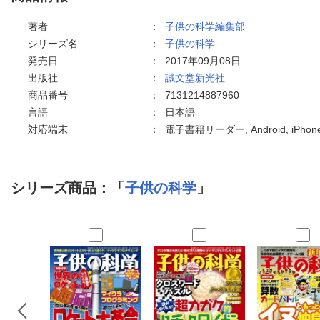
著者
：
子供の科学編集部
シリーズ名
：
子供の科学
発売日
：
2017年09月08日
出版社
：
誠文堂新光社
商品番号
：
7131214887960
言語
：
日本語
対応端末
：
電子書籍リーダー, Android, iPh
シリーズ商品：「
子供の科学
」