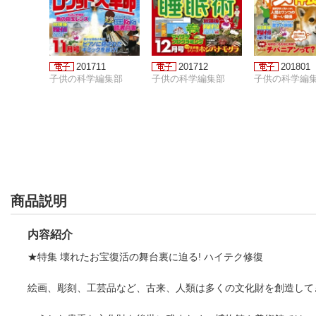
201711
201712
201801
子供の科学編集部
子供の科学編集部
子供の科学編
商品説明
内容紹介
★特集 壊れたお宝復活の舞台裏に迫る! ハイテク修復
絵画、彫刻、工芸品など、古来、人類は多くの文化財を創造して