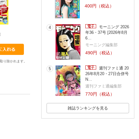
400円（税込）
モーニング 2026
4
201805
201806
201807
年36・37号 [2026年8月
部
子供の科学編集部
子供の科学編集部
子供の科学編集部
6…
モーニング編集部
490円（税込）
取り除かれます。
週刊ファミ通 20
5
26年8月20・27日合併号
N…
週刊ファミ通編集部
770円（税込）
雑誌ランキングを見る