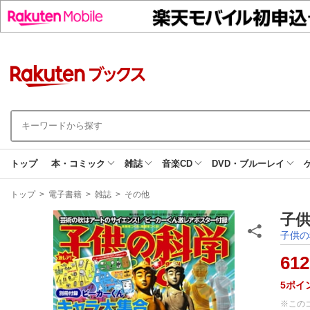
トップ
本・コミック
雑誌
音楽CD
DVD・ブルーレイ
現
トップ
>
電子書籍
>
雑誌
>
その他
在
地
子供
子供の
612
5
ポイ
※この