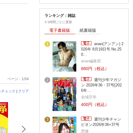
ランキング：雑誌
※1時間ごとに更新
電子書籍版
紙書籍版
anan(アンアン) 2
1
026年 8月19日号 No.25
0…
anan編集部
880円（税込）
ページ：1/34
週刊少年マガジ
2
ン 2026年36・37号[202
6年…
をチェック
|
クリア
金城宗幸
400円（税込）
週刊少年チャン
3
ピオン2026年36+37号
西修