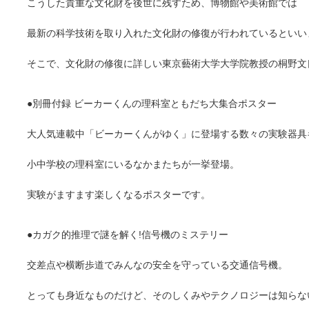
こうした貴重な文化財を後世に残すため、博物館や美術館では
最新の科学技術を取り入れた文化財の修復が行われているといい
そこで、文化財の修復に詳しい東京藝術大学大学院教授の桐野文
●別冊付録 ビーカーくんの理科室ともだち大集合ポスター
大人気連載中「ビーカーくんがゆく」に登場する数々の実験器具
小中学校の理科室にいるなかまたちが一挙登場。
実験がますます楽しくなるポスターです。
●カガク的推理で謎を解く!信号機のミステリー
交差点や横断歩道でみんなの安全を守っている交通信号機。
とっても身近なものだけど、そのしくみやテクノロジーは知らない