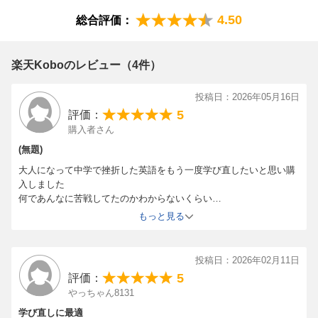
4.50
総合評価：
楽天Koboのレビュー（4件）
投稿日：2026年05月16日
5
評価：
購入者さん
(無題)
大人になって中学で挫折した英語をもう一度学び直したいと思い購
入しました
何であんなに苦戦してたのかわからないくらい
わかりやすく勉強が楽しくなる1冊でした
もっと見る
投稿日：2026年02月11日
5
評価：
やっちゃん8131
学び直しに最適