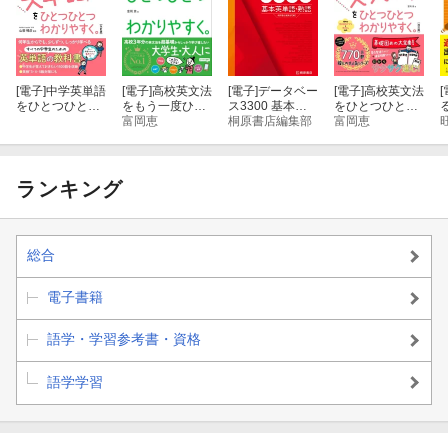
[電子]
中学英単語
[電子]
高校英文法
[電子]
データベー
[電子]
高校英文法
[
をひとつひとつ
をもう一度ひと
ス3300 基本英
をひとつひとつ
わかりやすく。
つひとつわかり
富岡恵
単語・熟語
桐原書店編集部
わかりやすく。
富岡恵
改訂版
やすく。
改訂版
ランキング
総合
電子書籍
語学・学習参考書・資格
語学学習