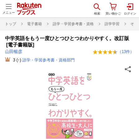
メニュー
トップ
電子書籍
語学・学習参考書・資格
語学学習
その
中学英語をもう一度ひとつひとつわかりやすく。改訂版
[電子書籍版]
山田暢彦
（
13
件）
3
(↑)
語学・学習参考書・資格部門