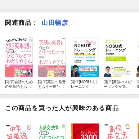
関連商品
：
山田暢彦
[電子]
会話のため
[電子]
英語の発音
[電子]
NOBU式ト
[電子]
英語のスピ
[
の英単語をもう
をもう一度ひと
レーニング コ
ーキングが驚く
一度ひとつひと
つひとつわかり
ンプリートコー
ほど上達する N
つわかりやす
やすく。
ス 話すための
OBU式トレーニ
く。
中学英語 [新版]
ング
この商品を買った人が興味のある商品