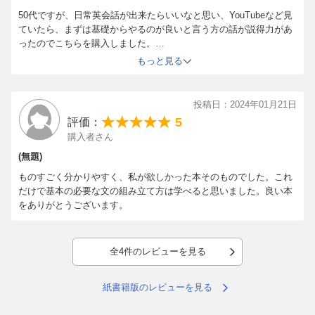
50代ですが、日常英会話が出来たらいいなと思い、YouTubeなど見
ていたら、まずは基礎からやるのが良いと言う方の話が説得力があ
ったのでこちらを購入しました。
改めて学び直してみると忘れていることも多くて面白いです。その
もっと見る
都度解答をヒアリングと練習も出来るのでコツコツ続けやすいと思
います。電子書籍で買って良かったです。
投稿日：2024年01月21日
5
評価：
購入者さん
(無題)
ものすごく分かりやすく、私が欲しかった本そのものでした。これ
だけで基本の必要な文の組み立て方は学べると思いました。良い本
をありがとうございます。
全4件のレビューを見る
紙書籍版のレビューを見る