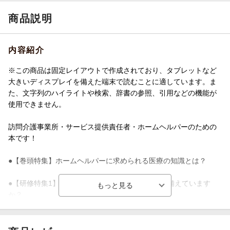
商品説明
内容紹介
※この商品は固定レイアウトで作成されており、タブレットなど
大きいディスプレイを備えた端末で読むことに適しています。ま
た、文字列のハイライトや検索、辞書の参照、引用などの機能が
使用できません。
訪問介護事業所・サービス提供責任者・ホームヘルパーのための
本です！
●【巻頭特集】ホームヘルパーに求められる医療の知識とは？
●【研修特集1】現場で慌てないために 緊急時に備えています
か？
●【研修特集2】“虐待”の芽を摘むために 日々のケアからできる
こと