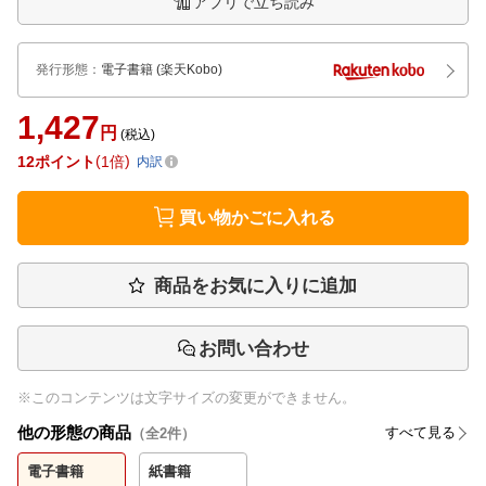
アプリで立ち読み
発行形態
：
電子書籍
(楽天Kobo)
1,427
円
(税込)
12
ポイント
1倍
内訳
買い物かごに入れる
商品をお気に入りに追加
お問い合わせ
※このコンテンツは文字サイズの変更ができません。
他の形態の商品
すべて見る
（全
2
件）
電子書籍
紙書籍