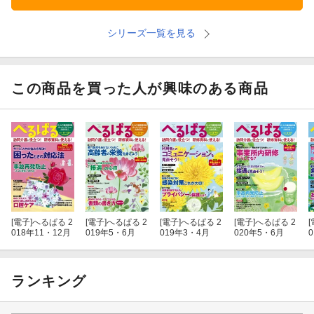
シリーズ一覧を見る
この商品を買った人が興味のある商品
[電子]
へるぱる 2
[電子]
へるぱる 2
[電子]
へるぱる 2
[電子]
へるぱる 2
[
018年11・12月
019年5・6月
019年3・4月
020年5・6月
ランキング