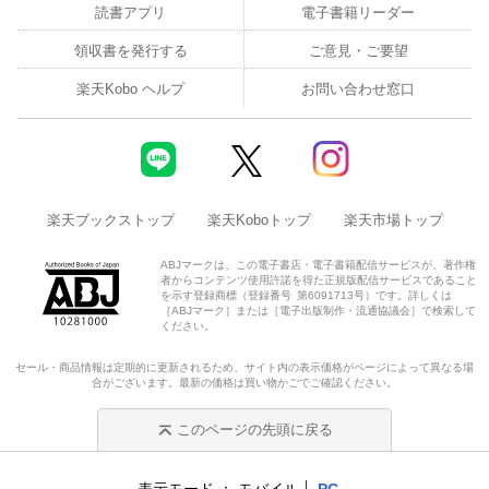
読書アプリ
電子書籍リーダー
領収書を発行する
ご意見・ご要望
楽天Kobo ヘルプ
お問い合わせ窓口
楽天ブックストップ
楽天Koboトップ
楽天市場トップ
ABJマークは、この電子書店・電子書籍配信サービスが、著作権
者からコンテンツ使用許諾を得た正規版配信サービスであること
を示す登録商標（登録番号 第6091713号）です。詳しくは
［ABJマーク］または［電子出版制作・流通協議会］で検索して
ください。
セール・商品情報は定期的に更新されるため、サイト内の表示価格がページによって異なる場
合がございます。最新の価格は買い物かごでご確認ください。
このページの先頭に戻る