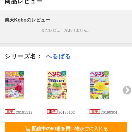
商品レビュー
●基本の介助術 排泄の介助をマスターしよう！
楽天Koboのレビュー
●実例集 サービス提供記録 自由記述欄の書き方 ほか
まだレビューがありません。
※デジタル版には付録や記事が一部収録されない場合がありま
す。
シリーズ名：
へるぱる
※デジタル版はコピー対応しておりません。あらかじめご了承く
ださい。
20181112
20190102
20190304
配信中の60巻を買い物かごに入れる