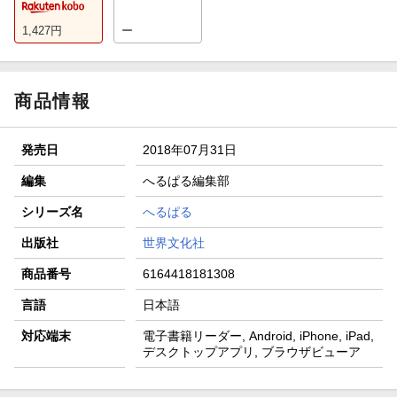
1,427
円
ー
商品情報
発売日
2018年07月31日
編集
へるぱる編集部
シリーズ名
へるぱる
出版社
世界文化社
商品番号
6164418181308
言語
日本語
対応端末
電子書籍リーダー, Android, iPhone, iPad,
デスクトップアプリ, ブラウザビューア