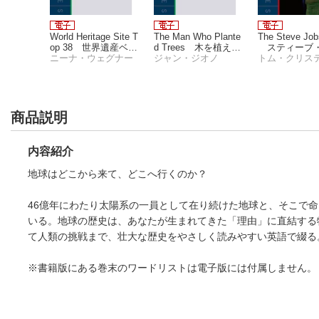
e Funny
World Heritage Site T
The Man Who Plante
The Steve Job
 この英
op 38 世界遺産ベス
d Trees 木を植えた
スティーブ
ーク
ト38
ニーナ・ウェグナー
男
ジャン・ジオノ
ブズ・ストー
商品説明
内容紹介
地球はどこから来て、どこへ行くのか？
46億年にわたり太陽系の一員として在り続けた地球と、そこで
いる。地球の歴史は、あなたが生まれてきた「理由」に直結する
て人類の挑戦まで、壮大な歴史をやさしく読みやすい英語で綴る
※書籍版にある巻末のワードリストは電子版には付属しません。