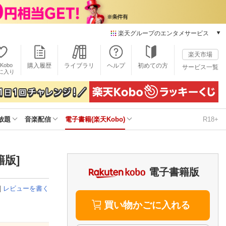
楽天グループのエンタメサービス
電子書籍
楽天市場
楽天Kobo
Kobo
購入履歴
ライブラリ
ヘルプ
初めての方
サービス一覧
本/ゲーム/CD/DVD
に入り
楽天ブックス
雑誌読み放題
楽天マガジン
放題
音楽配信
電子書籍(楽天Kobo)
R18+
音楽配信
楽天ミュージック
動画配信
楽天TV
籍版]
動画配信ガイド
電子書籍版
Rakuten PLAY
|
レビューを書く
無料テレビ
Rチャンネル
買い物かごに入れる
チケット