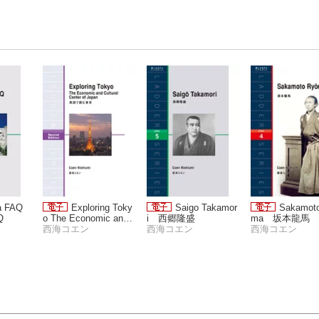
a FAQ
Exploring Toky
Saigo Takamor
Sakamot
Q
o The Economic and
i 西郷隆盛
ma 坂本龍馬
Cultural Center of Jap
西海コエン
西海コエン
西海コエン
an 英語で読む東京