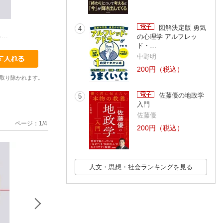
1
1
1
図解決定版 勇気
4
ジェイン・オースティン
ウィリアム・シェイクスピア
オー・ヘンリー
ジーン・ウェブ
の心理学 アルフレッ
ド・…
中野明
200円（税込）
取り除かれます。
佐藤優の地政学
5
入門
佐藤優
ページ：
1
/
4
200円（税込）
人文・思想・社会ランキングを見る