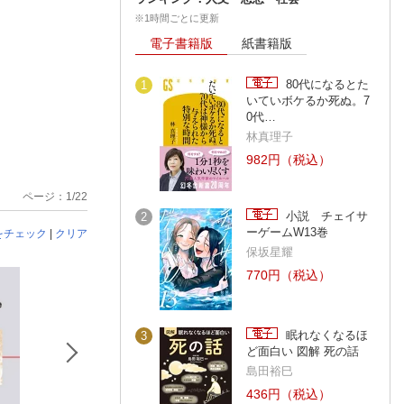
※1時間ごとに更新
電子書籍版
紙書籍版
80代になるとた
1
いていボケるか死ぬ。7
0代…
林真理子
982円（税込）
ページ：1/22
小説 チェイサ
2
ーゲームW13巻
をチェック
|
クリア
保坂星耀
770円（税込）
眠れなくなるほ
3
ど面白い 図解 死の話
島田裕巳
436円（税込）