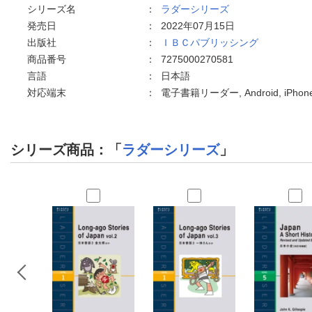
シリーズ名
：
ラダーシリーズ
発売日
：
2022年07月15日
出版社
：
ＩＢＣパブリッシング
商品番号
：
7275000270581
言語
：
日本語
対応端末
：
電子書籍リーダー, Android, iPho
シリーズ商品：「
ラダーシリーズ
」