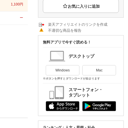
楽天チケット
1,100
円
エンタメニュース
推し楽
ー
楽天アフィリエイトのリンクを作成
不適切な商品を報告
無料アプリで今すぐ読める！
デスクトップ
Windows
Mac
※ボタンを押すとダウンロードが始まります
スマートフォン・
タブレット
ランキング：人文・思想・社会