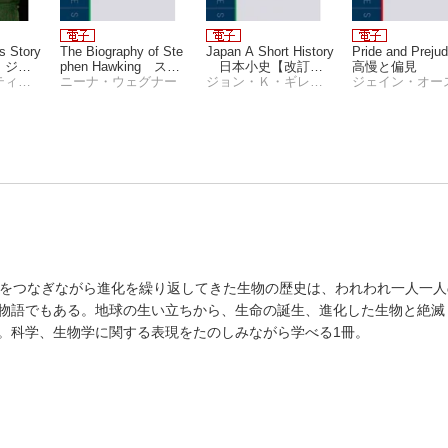
s Story
The Biography of Ste
Japan A Short History
Pride and Prej
・ジョ
phen Hawking ステ
日本小史【改訂増
高慢と偏見
リー
トム・クリスティアン
ィーヴン・ホーキン
ニーナ・ウェグナー
補版】
ジョン・Ｋ・ギレスピー
グ・ストーリー
命をつなぎながら進化を繰り返してきた生物の歴史は、われわれ一人一
物語でもある。地球の生い立ちから、生命の誕生、進化した生物と絶滅
。科学、生物学に関する表現をたのしみながら学べる1冊。