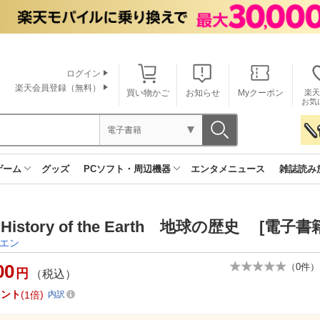
ログイン
楽天会員登録（無料）
買い物かご
お知らせ
Myクーポン
楽天
お気
電子書籍
ゲーム
グッズ
PCソフト・周辺機器
エンタメニュース
雑誌読み
 History of the Earth 地球の歴史 [電子書
エン
00
（
0
件）
円
（税込）
イント
1倍
内訳