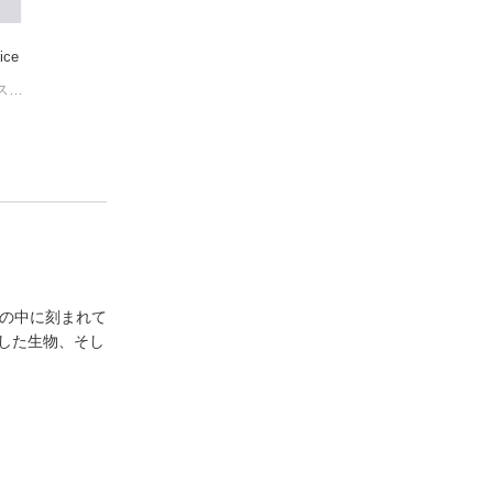
udice
Gulliver’s Travels ガ
Exploring Kyoto Japa
Global Warming: H
リバー旅行記［新
n’s Global Treasure
ory， Science an
ジェイン・オースティン
版］
ジョナサン・スウィフト
英語で読む京都
デビッド・サターホワイト
litics 地球温暖化
石井正仁
人の中に刻まれて
した生物、そし