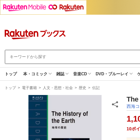
トップ
本・コミック
雑誌
音楽CD
DVD・ブルーレイ
現
トップ
>
電子書籍
>
人文・思想・社会
>
歴史
>
伝記
在
地
The
西海コ
1,1
10
ポ