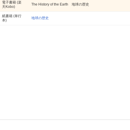
電子書籍
(楽
The History of the Earth 地球の歴史
天Kobo)
紙書籍
(単行
地球の歴史
本)