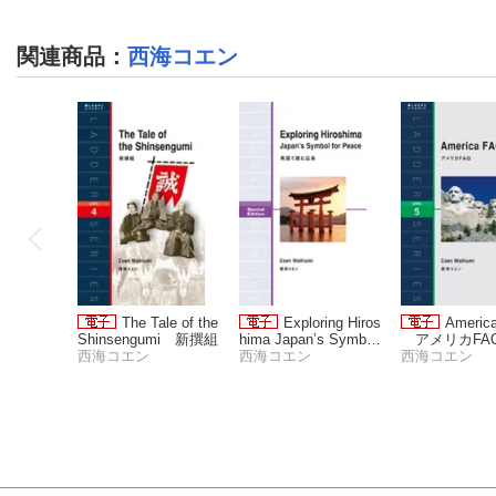
関連商品
：
西海コエン
The Tale of the
Exploring Hiros
Americ
Shinsengumi 新撰組
hima Japan’s Symbol
アメリカFA
西海コエン
for Peace 英語で読
西海コエン
西海コエン
む広島