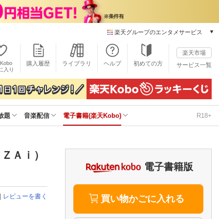
楽天グループのエンタメサービス
電子書籍
楽天市場
楽天Kobo
Kobo
購入履歴
ライブラリ
ヘルプ
初めての方
サービス一覧
本/ゲーム/CD/DVD
に入り
楽天ブックス
雑誌読み放題
楽天マガジン
放題
音楽配信
電子書籍(楽天Kobo)
R18+
音楽配信
楽天ミュージック
動画配信
楽天TV
ドＺＡｉ）
動画配信ガイド
電子書籍版
Rakuten PLAY
無料テレビ
|
レビューを書く
Rチャンネル
買い物かごに入れる
チケット