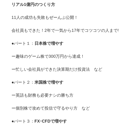
リアル1億円のつくり方
11人の成功も失敗もぜーんぶ公開！
会社員もできた！2年で一気から17年でコツコツの人まで!
●パート１：
日本株で増やす
ー趣味のゲーム株で300万円から達成！
ー忙しい会社員ができた決算期だけ投資法 など
●パート２：
米国株で増やす
ー英語も財務も必要ナシの勝ち方
ー個別株で攻めて投信で守るやり方 など
●パート３：
FX･CFDで増やす