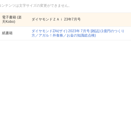
コンテンツは文字サイズの変更ができません。
電子書籍
(楽
ダイヤモンドＺＡｉ 23年7月号
天Kobo)
ダイヤモンドZAi(ザイ) 2023年 7月号 [雑誌] (1億円のつくり
紙書籍
方／アガル！外食株／お金の知識総点検)