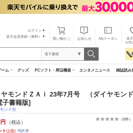
ログイン
楽天会員登録（無料）
買い物かご
お知らせ
Myクーポン
楽天
お気
電子書籍
ゲーム
グッズ
PCソフト・周辺機器
エンタメニュース
雑誌読み
ヤモンドＺＡｉ 23年7月号 （ダイヤモン
子書籍版]
モンド社
（
0
件）
円
（税込）
ント
1倍
内訳