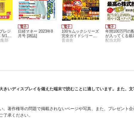
 (プレジ
日経マネー 2023年8
100％ムックシリーズ
年間100万円の
5/19
月号 [雑誌]
完全ガイドシリーズ3
が入ってくる最
編集部
71 株完全ガイド
晋遊舎
株式投資
配当太郎
大きいディスプレイを備えた端末で読むことに適しています。また、文
い。著作権等の問題で掲載されないページや写真、また、プレゼント企
ご了承ください。