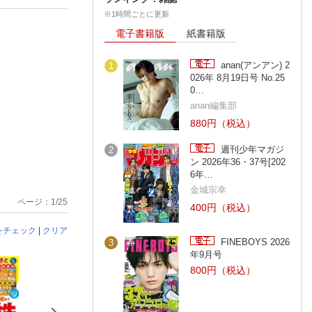
※1時間ごとに更新
電子書籍版
紙書籍版
anan(アンアン) 2
1
026年 8月19日号 No.25
0…
anan編集部
880円（税込）
週刊少年マガジ
2
ン 2026年36・37号[202
6年…
金城宗幸
ページ：1/25
400円（税込）
をチェック
|
クリア
FINEBOYS 2026
3
年9月号
800円（税込）