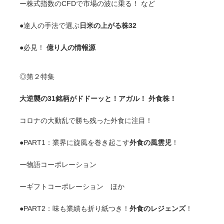
ー株式指数のCFDで市場の波に乗る！ など
●達人の手法で選ぶ
日米の上がる株32
●必見！
億り人の情報源
◎第２特集
大逆襲の31銘柄がドドーッと！アガル！ 外食株！
コロナの大動乱で勝ち残った外食に注目！
●PART1：業界に旋風を巻き起こす
外食の風雲児
！
ー物語コーポレーション
ーギフトコーポレーション ほか
●PART2：味も業績も折り紙つき！
外食のレジェンズ
！