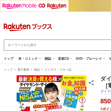
トップ
本・コミック
雑誌
音楽CD
DVD・ブルーレイ
現
トップ
>
電子書籍
>
雑誌
>
ビジネス・マネー誌
在
地
ダイ
[電
ダイヤ
850
7
ポイ