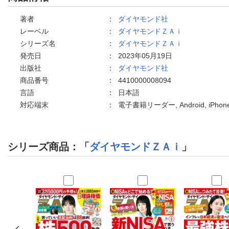
著者
：
ダイヤモンド社
レーベル
：
ダイヤモンドＺＡｉ
シリーズ名
：
ダイヤモンドＺＡｉ
発売日
：
2023年05月19日
出版社
：
ダイヤモンド社
商品番号
：
4410000008094
言語
：
日本語
対応端末
：
電子書籍リーダー, Android, iPh
シリーズ商品：「
ダイヤモンドＺＡｉ
」