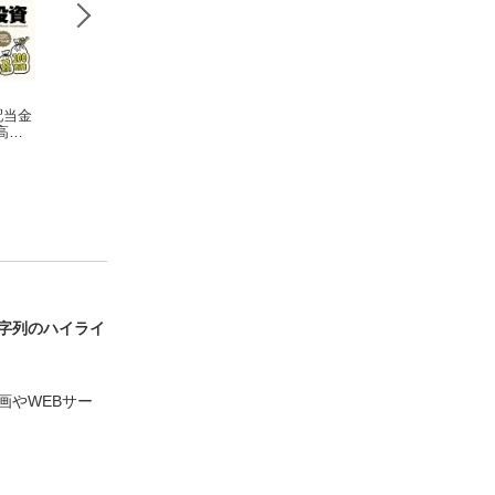
配当金
新しいNISA〈金融庁
日経トレンディ 2023
日経マネー 2023
高の
直接取材〉「AERA
年2月号 [雑誌]
月号 [雑誌]
Money 2023春夏号」
（アエラ増刊）
字列のハイライ
画やWEBサー