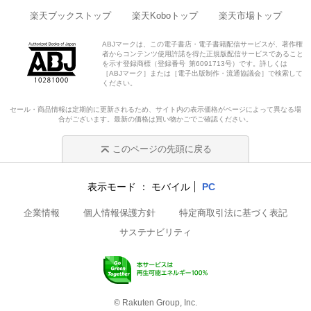
楽天ブックストップ
楽天Koboトップ
楽天市場トップ
ABJマークは、この電子書店・電子書籍配信サービスが、著作権
者からコンテンツ使用許諾を得た正規版配信サービスであること
を示す登録商標（登録番号 第6091713号）です。詳しくは
［ABJマーク］または［電子出版制作・流通協議会］で検索して
ください。
セール・商品情報は定期的に更新されるため、サイト内の表示価格がページによって異なる場
合がございます。最新の価格は買い物かごでご確認ください。
このページの先頭に戻る
表示モード
モバイル
PC
企業情報
個人情報保護方針
特定商取引法に基づく表記
サステナビリティ
© Rakuten Group, Inc.