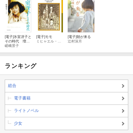
[電子]
氷室冴子と
[電子]
モモ
[電子]
朝が来る
その時代 増補
ミヒャエル・エンデ
辻村深月
版
嵯峨景子
ランキング
総合
電子書籍
ライトノベル
少女