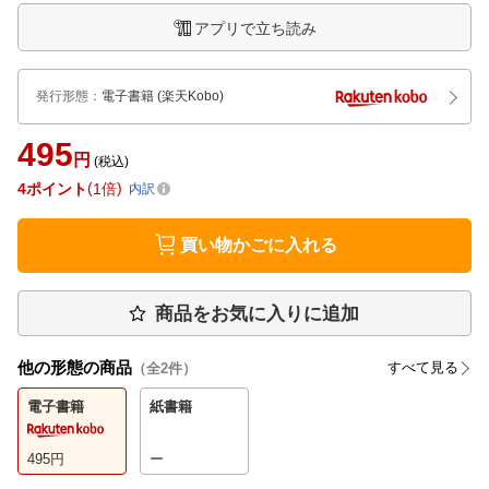
アプリで立ち読み
発行形態
：
電子書籍
(楽天Kobo)
495
円
(税込)
4
ポイント
1倍
内訳
買い物かごに入れる
商品をお気に入りに追加
他の形態の商品
すべて見る
（全
2
件）
電子書籍
紙書籍
495
円
ー