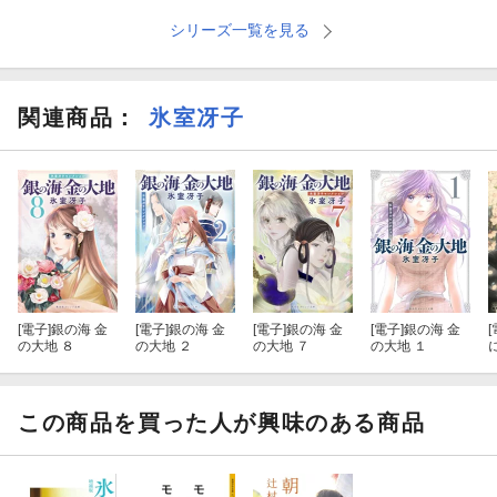
シリーズ一覧を見る
関連商品
：
氷室冴子
[電子]
銀の海 金
[電子]
銀の海 金
[電子]
銀の海 金
[電子]
銀の海 金
[
の大地 ８
の大地 ２
の大地 ７
の大地 １
この商品を買った人が興味のある商品