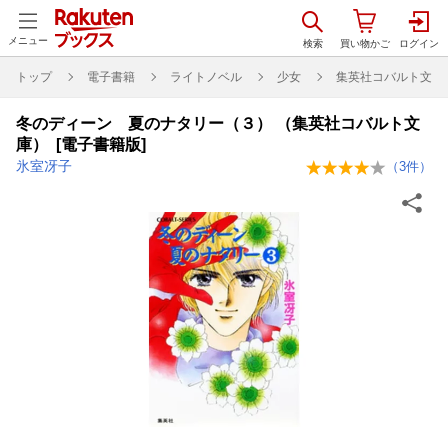
メニュー
トップ
電子書籍
ライトノベル
少女
集英社コバルト文庫
冬のディーン 夏のナタリー（３） （集英社コバルト文
庫） [電子書籍版]
氷室冴子
（
3
件）