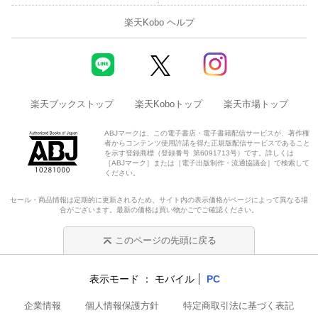
【旅の準備と技術編】
楽天Kobo ヘルプ
旅の予算とプラン／旅の準備と手続き／現地ツアーガイド／通貨
と両替／出入国手続き／香港国際空港詳細ガイド／トラブル対策
／旅の実践広東語／香港の歴史／香港の祭りと祝祭日etc
●便利な地図付き！
楽天ブックストップ
楽天Koboトップ
楽天市場トップ
※予告なく一部内容が変更される可能性もあります。予めご了承
ABJマークは、この電子書店・電子書籍配信サービスが、著作権
者からコンテンツ使用許諾を得た正規版配信サービスであること
ください。
を示す登録商標（登録番号 第6091713号）です。詳しくは
［ABJマーク］または［電子出版制作・流通協議会］で検索して
ください。
※電子版では、紙のガイドブックと内容が一部異なります。掲載
されない写真や図版、収録されないページがある場合がありま
セール・商品情報は定期的に更新されるため、サイト内の表示価格がページによって異なる場
す。あらかじめご了承下さい。
合がございます。最新の価格は買い物かごでご確認ください。
このページの先頭に戻る
表示モード
モバイル
PC
企業情報
個人情報保護方針
特定商取引法に基づく表記