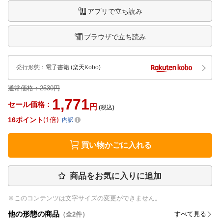
アプリで立ち読み
ブラウザで立ち読み
発行形態
：
電子書籍
(楽天Kobo)
通常価格：
2530円
1,771
セール価格：
円
(税込)
16
ポイント
1倍
内訳
買い物かごに入れる
商品をお気に入りに追加
※このコンテンツは文字サイズの変更ができません。
他の形態の商品
すべて見る
（全
2
件）