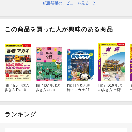
【香港エリアガイド】
紙書籍版のレビューを見る
●香港島 中環 、 灣仔 、 銅鑼灣 、 大坑 、 北角 、 上環 、 西營盤
、 香港仔 、 淺水灣 、 赤柱
この商品を買った人が興味のある商品
●九龍 尖沙咀 、 油麻地 、 旺角 、 深水土歩 、 紅カン 、 九龍城
●新界 鯉魚門 、 西貢 、 セン灣 、 屯門 、 元朗 、 沙田 、 大埔 、
流浮山
●島部 ランタオ島 、 香港ディズニーランド 、 長洲島 、 南Y島 、
坪洲島
【グルメガイド】
[電子]
20 地球の
[電子]
07 地球の
[電子]
るるぶ香
[電子]
D10 地球
[
歩き方 Plat 香港
歩き方 aruco 香
港・マカオ'27
の歩き方 台湾 2
マカオ
港 2025〜2026
025〜2026
ム
●レストラン利用テク／メニュー解読法／街市を歩こう／手に入れ
たい調味料
ランキング
飲茶／広東料理／潮州料理／中国各地料理／素菜／鍋料理／海鮮
料理／粥麺／焼味／ボー仔飯／茶餐廳・冰室／各国料理／スイー
ツ／アフタヌーンティー／カフェ