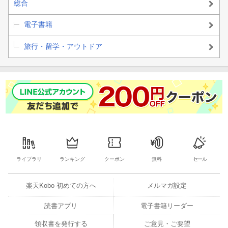
総合
【ショッピングガイド】
電子書籍
●ショッピングセンター／ファッション／雑貨・インテリア／食
旅行・留学・アウトドア
品・スパイス／音楽／書店／オーダーメイド／中国茶
【エンジョイメントガイド】
●ナイトスポット／スパ＆マッサージ／香港の映画／エンタメ／香
港競馬
【ホテルガイド】エリア別ホテル案内
【深セン（中国本土）エリアガイド】
ライブラリ
ランキング
クーポン
無料
セール
【マカオガイド】
楽天Kobo 初めての方へ
メルマガ設定
●交通／歩き方／モデルコース／見どころ／グルメ／ショッピング
読書アプリ
電子書籍リーダー
／ホテル／カジノ／エンタメ
領収書を発行する
ご意見・ご要望