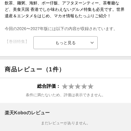
飲茶、麺粥、海鮮、ボー仔飯、アフタヌーンティー、茶餐廳な
ど、美食天国 香港でしか味わえないグルメ特集も必見です。世界
遺産＆エンタメをはじめ、マカオ情報もたっぷりご紹介！
今回の2026〜2027年版には以下の内容が収録されています。
【巻頭特集】
・ときめきが止まらない旬のスポット 中環街市／ストリートアー
ト／西九文化區
商品レビュー（1件）
・ディープな街歩き 土瓜灣 ／ ケイ徳 ／ 九龍城 ／ 深水土歩
総合評価：
・必見スポット ヴィクトリア・ピーク ／ 夜景 ／ パワースポット
条件に満たないため、評価は表示できません。
・安くてうまいローカル食堂／ 茶餐廳 ／ 熟食中心
・スーパーマーケット／おみやげ図鑑・美食パラダイスを満喫 必
楽天Koboのレビュー
食グルメ
まだレビューがありません。