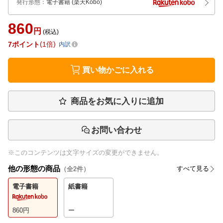
発行形態
：
電子書籍
(楽天Kobo)
860
円
(税込)
7
ポイント
1倍
内訳
買い物かごに入れる
商品をお気に入りに追加
お問い合わせ
※このコンテンツは文字サイズの変更ができません。
他の形態の商品
すべて見る
（全
2
件）
電子書籍
紙書籍
860
円
ー