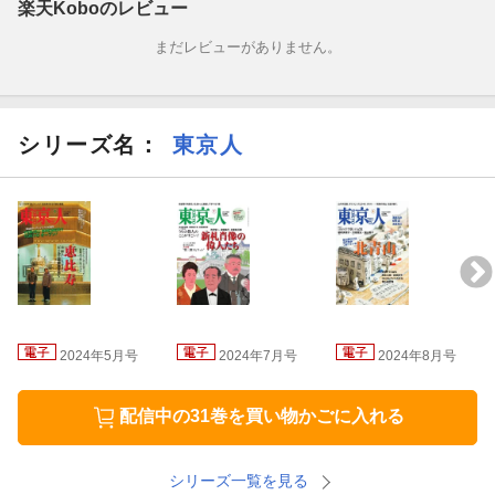
ズに、新機軸の都会派総合誌として誕生しました。 月刊「東京
楽天Koboのレビュー
人」では、 東京を舞台に生きるヒト《東京人》のあり方を模索
まだレビューがありません。
し、彼らが創り上げていく歴史・文化・風俗・建築物・文学・風
景など「東京」という舞台が生み出すさまざまな事象を、毎号の
特集で探っていきます。
シリーズ名：
東京人
【AD】
電車凸凹風景 （５） 御茶ノ水駅 溪谷にこだまするスキール
音 絵、文・小川真二郎
東京空撮案内 （28） 都立井の頭線恩賜公園 写真、文・吉永
陽一
april 2024 no.478 contents
2024年5月号
2024年7月号
2024年8月号
【AD】
配信中の31巻を買い物かごに入れる
［東京点画］鈴木るりか「春の怪談」
シリーズ一覧を見る
［東京点画］奥野克巳「人類学者がYouTubeを始めるわけ」