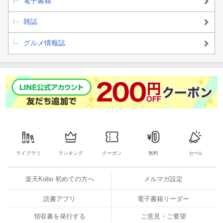
電子書籍
髯に「あかし」を立てる
雑誌
向井 航（作曲家） アクティビズムとまちと音楽 アートな主張
で、社会に訴える！
グルメ情報誌
東京・春・音楽祭2024 春は上野の「ハルサイ」へ！ 甲斐栄次
郎（バリトン歌手）
ラ・フォル・ジュルネTOKYOと三菱地所のまちづくり
【AD】
まちの音楽祭 ［調布］調布国際音楽祭 ［荻窪］荻窪音楽祭 ［赤
坂］ARK Hills Music Week ［日比谷］Hibiya Festival ［池袋］Tok
ライブラリ
ランキング
クーポン
無料
セール
yo Music Evening Yube（ユーベ） ［立川］立川いったい音楽ま
つり
楽天Kobo 初めての方へ
メルマガ設定
［座談会］宮崎京子（ソブラノ歌手、立川市民オペラ制作プロデ
読書アプリ
電子書籍リーダー
ューサー）×石田麻子（昭和音楽大学教授）×岡崎未侑（立川市地
域文化振興財団） 立川市民オペラ30年の秘密 市民オペラの歌
領収書を発行する
ご意見・ご要望