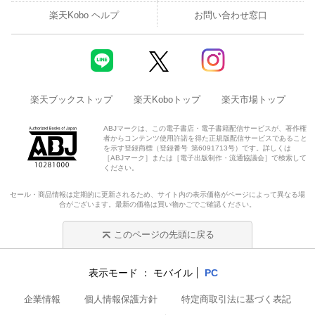
声が、われらのまちにこだまする
楽天Kobo ヘルプ
お問い合わせ窓口
［東京文化会館］ 音楽監督（野平一郎）
［東京芸術劇場］
［新国立劇場 オペラパレス］ 朝岡聡（フリーアナウンサー、コ
楽天ブックストップ
楽天Koboトップ
楽天市場トップ
ンサートソムリエ）
ABJマークは、この電子書店・電子書籍配信サービスが、著作権
［サントリーホール］ ジュゼッペ・サッバティーニ（サントリ
者からコンテンツ使用許諾を得た正規版配信サービスであること
を示す登録商標（登録番号 第6091713号）です。詳しくは
ーホール オペラ・アカデミー エグゼクティブ・ファカルティ）
［ABJマーク］または［電子出版制作・流通協議会］で検索して
ください。
［小金井 宮地楽器ホール］
セール・商品情報は定期的に更新されるため、サイト内の表示価格がページによって異なる場
合がございます。最新の価格は買い物かごでご確認ください。
［ヤマハホール］
このページの先頭に戻る
［ミューザ川崎シンフォニーホール］ 原田慶太楼（指揮者）
表示モード
モバイル
PC
【AD】
企業情報
個人情報保護方針
特定商取引法に基づく表記
［横浜みなとみらいホール］