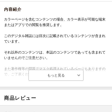
内容紹介
カラーページを含むコンテンツの場合、カラー表示が可能な端末
またはアプリでの閲覧を推奨します。
このデジタル雑誌には目次に記載されているコンテンツが含まれ
ています。
それ以外のコンテンツは、本誌のコンテンツであっても含まれて
いませんのでご注意ださい。
また著作権等の問題でマスク処理されているページもありますの
で、ご了承ください。
特集「まちに響け！ クラシック」 広場で、屋上で、オフィスビル
やショッピングモールの一角で…… まちの音楽祭からアマチュア
の活動まで、 クラシックの裾野を広げるさまざまな取り組みに再
商品レビュー
注目！ 月刊「東京人Tokyo-jin(とうきょうじん)」は1986年に、
〈都市を味わい、都市を批評し、都市 を創る〉をキャッチフレー