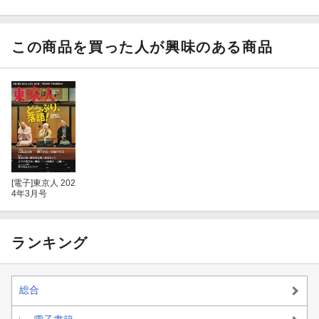
［東京点画］三文字昌也「流動し続ける都市」
この商品を買った人が興味のある商品
特集 まちに響け！ クラシック ／ 石井琢磨（ピアニスト）
ストリートピアノは、クラシック音楽への開かれた扉 文・大谷
隆之、写真・竹之内祐幸
江戸の絵巻に耳をすませば 文・大石始
［座談会］沖澤のどか（京都市交響楽団常任指揮者）×加藤昌則
（作曲家、ピアニスト）×林田直樹（音楽評論家、司会） クラシ
[電子]
東京人 202
ックと「地元愛」
4年3月号
［Be Phil オーケストラ ジャパン］ベルリン・フィルとアマチュア
奏者の熱い5日間
ランキング
藤井隆太（龍角散代表取締役社長、フルート奏者） 経営も音楽
もオリジナリティを
総合
広上淳一（指揮者） 音楽はまちに何ができるか マエストロは