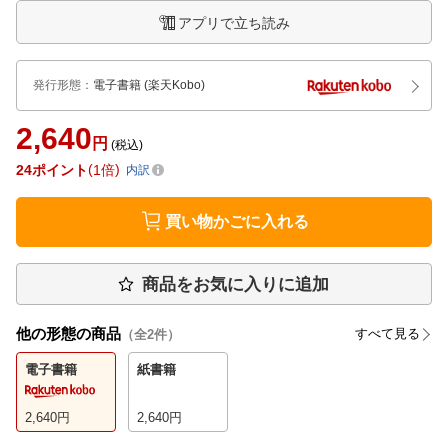
アプリで立ち読み
発行形態
：
電子書籍
(楽天Kobo)
2,640
円
(税込)
24
ポイント
1倍
内訳
買い物かごに入れる
商品をお気に入りに追加
他の形態の商品
すべて見る
（全
2
件）
電子書籍
紙書籍
2,640
円
2,640
円