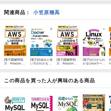
関連商品
：
小笠原種高
[電子]
図解即戦
[電子]
仕組みと使
[電子]
図解即戦
[電子]
ゼロからわ
[
力 Amazon We
い方がわかる D
力 Amazon We
かるLinuxサーバ
n
b Servicesのし
ocker＆Kuberne
b Servicesのし
ー超入門 Ubun
くみと技術がこ
tesのきほんのき
くみと技術が こ
tu対応版
れ1冊でしっか
ほん
れ1冊でしっか
りわかる教科書
りわかる教科
この商品を買った人が興味のある商品
書 ［改訂2
版］