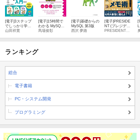
[電子]
3ステップ
[電子]
15時間で
[電子]
基礎からの
[電子]
PRESIDE
[
でしっかり学ぶ
わかる MySQL
MySQL 第3版
NT (プレジデン
MySQL入門
山田祥寛
集中講座
馬場俊彰
西沢 夢路
ト) 2020年 5/1
PRESIDENT編集部
［改訂2版］
号 [雑誌]
ランキング
総合
電子書籍
PC・システム開発
プログラミング