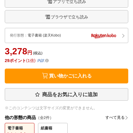
アプリで立ち読み
ブラウザで立ち読み
発行形態
：
電子書籍
(楽天Kobo)
3,278
円
(税込)
29
ポイント
1倍
内訳
買い物かごに入れる
商品をお気に入りに追加
※このコンテンツは文字サイズの変更ができません。
他の形態の商品
すべて見る
（全
2
件）
電子書籍
紙書籍