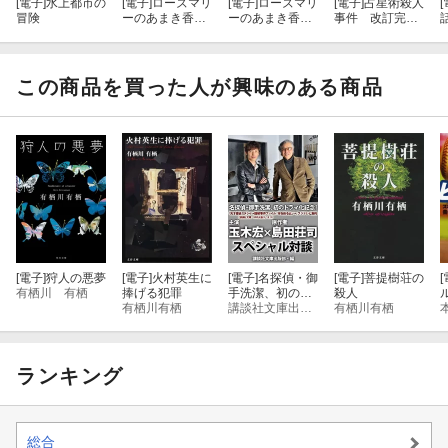
[電子]
水上都市の
[電子]
ローズマリ
[電子]
ローズマリ
[電子]
占星術殺人
[
冒険
ーのあまき香り
ーのあまき香り
事件 改訂完全
（下）
（上）
版
この商品を買った人が興味のある商品
[電子]
狩人の悪夢
[電子]
火村英生に
[電子]
名探偵・御
[電子]
菩提樹荘の
[
有栖川 有栖
捧げる犯罪
手洗潔、初のド
殺人
有栖川有栖
ラマ化記念！
講談社文庫出版部
有栖川有栖
玉木宏 島田荘
司スペシャル対
談！
ランキング
総合