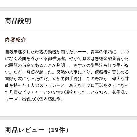
商品説明
内容紹介
自殺未遂をした母親の動機が知りたいーー。青年の依頼に、いつ
になく渋面を浮かべる御手洗潔。やがて原因は悪徳金融業者から
の巨額の借金であることが判明し、さすがの御手洗も打つ手がな
い。だが、奇跡が起った。突然の火事により、債務者を苦しめる
書類が灰になったのだ。やがて御手洗は、この奇跡が、偉大な才
能を持った１人のスラッガーと、あえなくプロ野球をクビになっ
た凡庸なピッチャーとの友情の賜物だったことを知る。御手洗シ
リーズ中出色の異色＆感動作。
商品レビュー（19件）