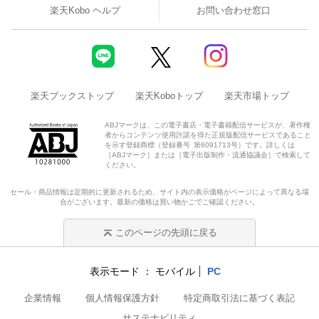
楽天Kobo ヘルプ
お問い合わせ窓口
楽天ブックストップ
楽天Koboトップ
楽天市場トップ
ABJマークは、この電子書店・電子書籍配信サービスが、著作権
者からコンテンツ使用許諾を得た正規版配信サービスであること
を示す登録商標（登録番号 第6091713号）です。詳しくは
［ABJマーク］または［電子出版制作・流通協議会］で検索して
ください。
セール・商品情報は定期的に更新されるため、サイト内の表示価格がページによって異なる場
合がございます。最新の価格は買い物かごでご確認ください。
このページの先頭に戻る
表示モード
モバイル
PC
企業情報
個人情報保護方針
特定商取引法に基づく表記
サステナビリティ