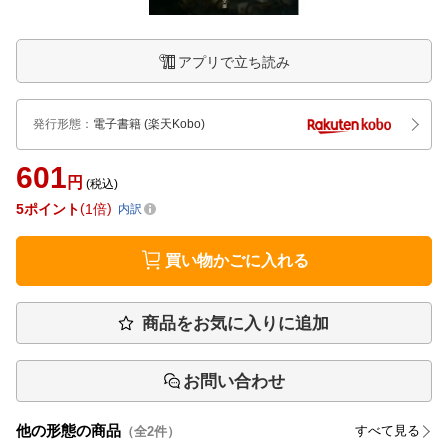
アプリで立ち読み
発行形態
：
電子書籍
(楽天Kobo)
601
円
(税込)
5
ポイント
1倍
内訳
買い物かごに入れる
商品をお気に入りに追加
お問い合わせ
他の形態の商品
すべて見る
（全
2
件）