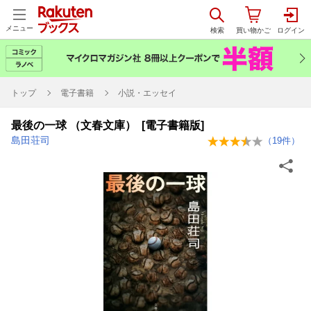
メニュー
トップ
電子書籍
小説・エッセイ
最後の一球 （文春文庫） [電子書籍版]
島田荘司
（
19
件）