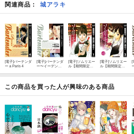
関連商品
：
城アラキ
[電子]
バーテンダ
[電子]
バーテンダ
[電子]
ソムリエー
[電子]
ソムリエー
[
ー a Paris 4
ー〜イーデンホ
ル【期間限定無
ル【期間限定無
ー
ール〜
料】 1
料】 2
この商品を買った人が興味のある商品