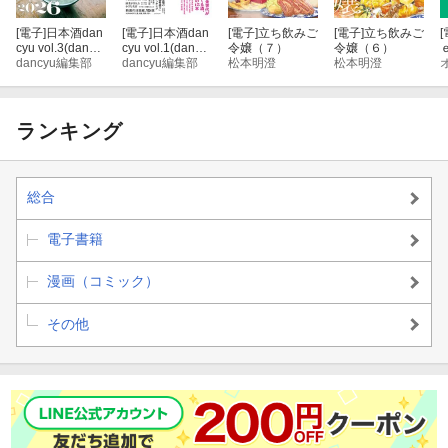
[電子]
日本酒dan
[電子]
日本酒dan
[電子]
立ち飲みご
[電子]
立ち飲みご
[
cyu vol.3(dancy
cyu vol.1(dancy
令嬢（７）
令嬢（６）
u 2026年3月号
dancyu編集部
u 2025年3月号
dancyu編集部
松本明澄
松本明澄
別冊) [雑誌]
別冊) [雑誌]
ランキング
総合
電子書籍
漫画（コミック）
その他