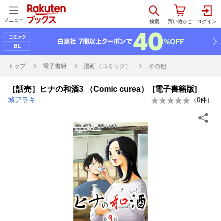
メニュー
トップ
電子書籍
漫画（コミック）
その他
［話売］ヒナの和酒3 （Comic curea） [電子書籍版]
城アラキ
（
0
件）