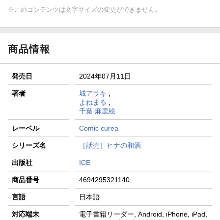
※このコンテンツは文字サイズの変更ができません。
商品情報
発売日
2024年07月11日
著者
城アラキ
,
よねまる
,
千葉 麻里絵
レーベル
Comic curea
シリーズ名
［話売］ヒナの和酒
出版社
ICE
商品番号
4694295321140
言語
日本語
対応端末
電子書籍リーダー, Android, iPhone, iPad,