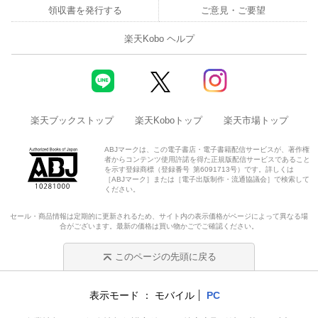
領収書を発行する
ご意見・ご要望
楽天Kobo ヘルプ
楽天ブックストップ
楽天Koboトップ
楽天市場トップ
ABJマークは、この電子書店・電子書籍配信サービスが、著作権
者からコンテンツ使用許諾を得た正規版配信サービスであること
を示す登録商標（登録番号 第6091713号）です。詳しくは
［ABJマーク］または［電子出版制作・流通協議会］で検索して
ください。
セール・商品情報は定期的に更新されるため、サイト内の表示価格がページによって異なる場
合がございます。最新の価格は買い物かごでご確認ください。
このページの先頭に戻る
表示モード
モバイル
PC