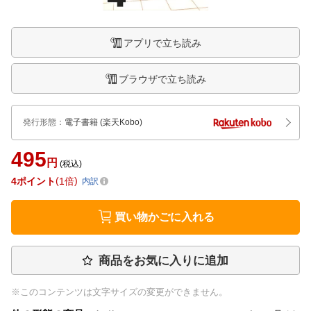
アプリで立ち読み
ブラウザで立ち読み
発行形態
：
電子書籍
(楽天Kobo)
495
円
(税込)
4
ポイント
1倍
内訳
買い物かごに入れる
商品をお気に入りに追加
※このコンテンツは文字サイズの変更ができません。