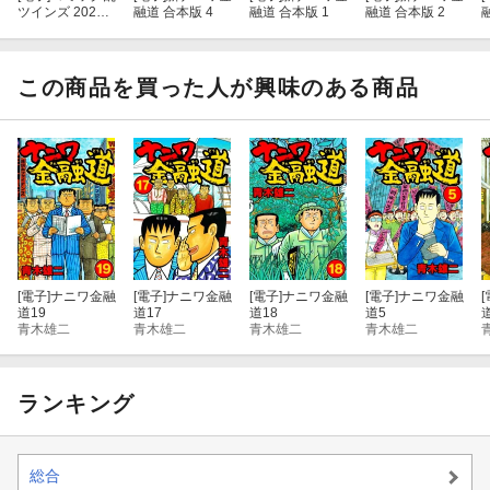
ツインズ 2026
融道 合本版 4
融道 合本版 1
融道 合本版 2
年09月号
この商品を買った人が興味のある商品
[電子]
ナニワ金融
[電子]
ナニワ金融
[電子]
ナニワ金融
[電子]
ナニワ金融
[
道19
道17
道18
道5
青木雄二
青木雄二
青木雄二
青木雄二
ランキング
総合