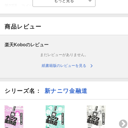
第27話 コイツら、ええカモになるんとちゃうか？
第28話 会長へのお近づきに、１７０万融資や！
商品レビュー
第29話 標的は、土地の上のタンコブやがな！
第30話 ビンボー商店街が銭になる？
楽天Koboのレビュー
まだレビューがありません。
第31話 その男、ホンマに助っ人かいや？
紙書籍版のレビューを見る
第32話 左浴田はんは、ワシらの救世主やで！
第33話 トホホ…早速、不倫の代償かいや!?
シリーズ名：
新ナニワ金融道
第34話 因縁の男、左浴田左助！
第35話 押しかけの善意、破滅への入り口！
第36話 これで、ワシらの首がつながるんや！