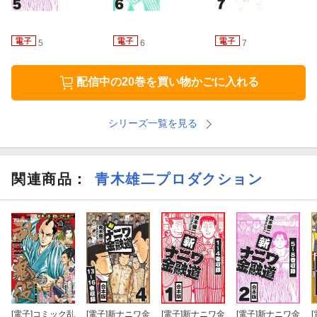
第37話 今夜、口火を切ったれや！
5
6
7
配信中の20巻を買い物かごに入れる
シリーズ一覧を見る
関連商品
：
青木雄二プロダクション
[電子]
コミック乱
[電子]
新ナニワ金
[電子]
新ナニワ金
[電子]
新ナニワ金
[