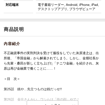
対応端末
電子書籍リーダー, Android, iPhone, iPad,
デスクトップアプリ, ブラウザビューア
商品説明
内容紹介
不正融資事件の実刑判決を受けて服役をしていた灰原達之は、出
所後、「帝国金融」から解雇されてしまう。しかし、金畑社長か
ら先輩・桑田が新しく立ち上げた「ナニワ金融」を紹介され、灰
原は再び金融業で働くことに……！
＜目 次＞
第25話 銭や…先立つものは銭だっせ!!
第26話 金出さんかい、ワシらは「街の顔」やで！