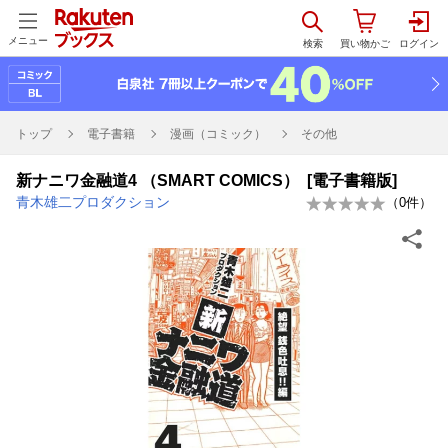
メニュー
トップ
電子書籍
漫画（コミック）
その他
新ナニワ金融道4 （SMART COMICS） [電子書籍版]
青木雄二プロダクション
（
0
件）