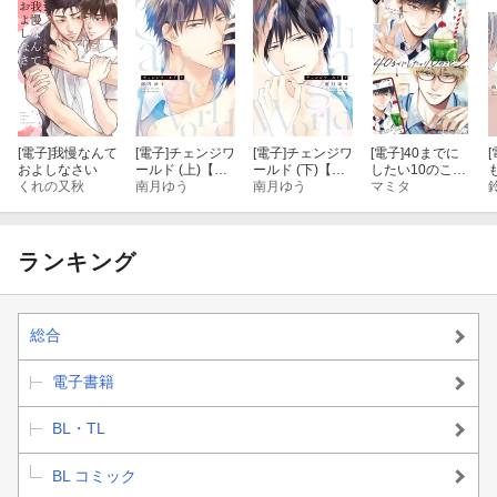
[電子]
我慢なんて
[電子]
チェンジワ
[電子]
チェンジワ
[電子]
40までに
[
およしなさい
ールド (上)【電
ールド (下)【電
したい10のこと
くれの又秋
子限定おまけ付
南月ゆう
子限定おまけ付
南月ゆう
（2）【電子特
マミタ
き】
き】
別版】
ランキング
総合
電子書籍
BL・TL
BL コミック