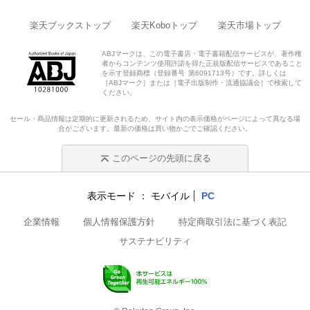
楽天ブックストップ
楽天Koboトップ
楽天市場トップ
ABJマークは、この電子書店・電子書籍配信サービスが、著作権
者からコンテンツ使用許諾を得た正規版配信サービスであること
を示す登録商標（登録番号 第6091713号）です。詳しくは
［ABJマーク］または［電子出版制作・流通協議会］で検索して
ください。
セール・商品情報は定期的に更新されるため、サイト内の表示価格がページによって異なる場
合がございます。最新の価格は買い物かごでご確認ください。
このページの先頭に戻る
表示モード
モバイル
PC
企業情報
個人情報保護方針
特定商取引法に基づく表記
サステナビリティ