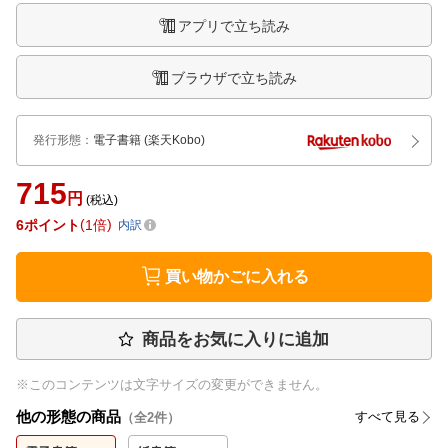
アプリで立ち読み
ブラウザで立ち読み
発行形態
：
電子書籍
(楽天Kobo)
715
円
(税込)
6
ポイント
1倍
内訳
買い物かごに入れる
商品をお気に入りに追加
※このコンテンツは文字サイズの変更ができません。
他の形態の商品
すべて見る
（全
2
件）