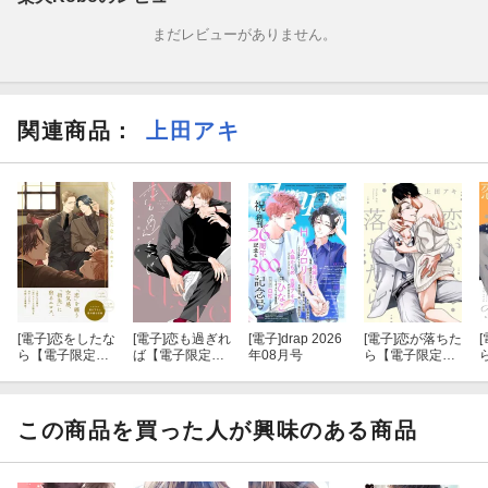
まだレビューがありません。
関連商品
：
上田アキ
[電子]
恋をしたな
[電子]
恋も過ぎれ
[電子]
drap 2026
[電子]
恋が落ちた
[
ら【電子限定描
ば【電子限定描
年08月号
ら【電子限定描
き下ろし付き】
き下ろし付き】
き下ろし付き】
この商品を買った人が興味のある商品