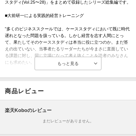
スタディ(Vol.25〜28)」をまとめて収録したシリーズ総集編です。
■大前研一による実践的経営トレーニング
"多くのビジネススクールでは、ケーススタディにおいて既に時代
遅れとなった問題を扱っている。しかし経営を志す人間にとっ
て、果たしてそのケーススタディは本当に役に立つのか。まだ答
えの出ていない、当事者たるリーダーたちが今まさに直面してい
る課題に対し、同じ立場になって考え抜くことを読者のみなさん
にも求めたい。"
（「はじめに／大前研一」）
本書は大前氏がBBT大学で経営トレーニングとして提供している
商品レビュー
ケーススタディを書籍化したものです。
収録ケースはすべて「あなたが●●の責任者ならばどうするか？」
楽天Koboのレビュー
という形をとり、企業・組織がまさに直面している「（まだ正解
まだレビューがありません。
が誰にも分からない）今の課題」を取りあげています。
本書は大前氏による各ケース解説で構成していますが、各企業・