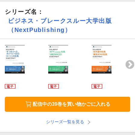
組織の現状把握に始まり、課題設定、解決策提示に至る、その分
シリーズ名：
析プロセスをなぞりながら「自分ならばどうするか？」と繰り返
し問いかけることで、経営の思考トレーニングを積むことができ
ビジネス・ブレークスルー大学出版
ます。また、多様な業界を網羅したケースを通して、各業界のビ
（NextPublishing）
ジネスモデルを学ぶという使い方も可能です。
もしも、あなたが
・イオンエンターテイメントの社長ならば
・グローバルダイニングの社長ならば
・長野電鉄の社長ならば
・富士通の社長ならば
配信中の39巻を買い物かごに入れる
・村上開明堂の社長ならば
シリーズ一覧を見る
・安川電機の社長ならば