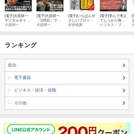
│4│
[電子]
大前研一
[電子]
大前研一
[電子]
いちばんや
[電子]
学んで考え
[
デジタルネイテ
「100日」で結
さしいブロック
てしっかり身に
CaseStudy2 あなたが「グローバルダイニングの社長」ならばど
ィブ人材の育て
大前研一
果を出すM&A入
大前研一
チェーンの教
杉井靖典
つく！実践型ビ
ビジネス・ブレークスルー大学総合研究所
うするか？
方
門
本 人気講師が
ジネススクール
教えるビットコ
に学ぶ問題解決
インを支える仕
思考トレーニン
│5│
組み
グブック
ランキング
CaseStudy3 あなたが「長野電鉄の社長」ならばどうするか？
総合
│6│
電子書籍
CaseStudy4 あなたが「富士通の社長」ならばどうするか？
ビジネス・経済・就職
│7│
その他
CaseStudy5 あなたが「村上開明堂の社長」ならばどうするか？
│8│
CaseStudy6 あなたが「安川電機の社長」ならばどうするか？