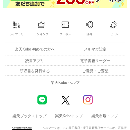
│9│
CaseStudy7 あなたが「永谷園ホールディングスの社長」ならば
どうするか？
ライブラリ
ランキング
クーポン
無料
セール
│10│
楽天Kobo 初めての方へ
メルマガ設定
CaseStudy8 あなたが「ヤマサ醤油の社長」ならばどうするか？
読書アプリ
電子書籍リーダー
領収書を発行する
ご意見・ご要望
楽天Kobo ヘルプ
楽天ブックストップ
楽天Koboトップ
楽天市場トップ
ABJマークは、この電子書店・電子書籍配信サービスが、著作権