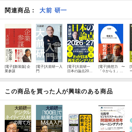
・永谷園ホールディングスの社長ならば
関連商品
：
大前 研一
・ヤマサ醤油の社長ならば
今、いかに決断しますか?
【目次】
│1│
[電子]
[新装版] 企
[電子]
大前研一入
[電子]
大前研一
[電子]
発想力 〜
[
はじめに
業参謀
門
日本の論点2026
「０から１」を
-27
生み出す１５の
方法〜（小学館
│2│
新書）
この商品を買った人が興味のある商品
本書収録ケーススタディについて
│3│
CaseStudy1 あなたが「イオンエンターテイメントの社長」なら
ばどうするか