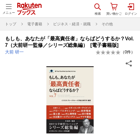
メニュー
トップ
電子書籍
ビジネス・経済・就職
その他
もしも、あなたが「最高責任者」ならばどうするか？Vol.
7（大前研一監修／シリーズ総集編） [電子書籍版]
大前 研一
（
0
件）