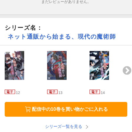
まだレビューがありません。
乙葉の機転により十二魔将を巡る争いは収束したものの、彼女は
魔神リィンフォースとの邂逅により、取り返しのつかない失敗を
犯してしまう。気づけば、平穏は崩れ去り、世界は次なる混沌に
向かって動き始めていた。
シリーズ名：
そしてーー魔人王となった少年・瀬川雅は、帰還した白桃姫と“あ
ネット通販から始まる、現代の魔術師
る覚悟”を語り合う。だがその言葉の先に待つのは、ただの運命で
はなかった。
運命と戦え。世界を背負え。これは、魔術と意志が交差する、現
代魔法戦記の最前線。
〈著者からの一言〉
12
13
14
いつもお世話になっています。
第十一巻、ついに二桁を越えてさらに一歩進み、ほっと一安心し
配信中の10巻を買い物かごに入れる
ている著者です。
さて、第十一巻はついに現代ダンジョンもの……ではなく、妖魔
シリーズ一覧を見る