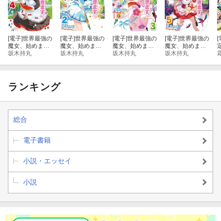
第一章 札幌駅地下迷宮攻防戦
[電子]
世界最強の
[電子]
世界最強の
[電子]
世界最強の
[電子]
世界最強の
[
第二章 アトランティス襲撃とその顛末
魔女、始めまし
魔女、始めまし
魔女、始めまし
魔女、始めまし
た 〜私だけ
坂木持丸
た 〜私だけ
坂木持丸
た 〜私だけ
坂木持丸
た 〜私だけ
坂木持丸
『攻略サイト』
『攻略サイト』
『攻略サイト』
『攻略サイト』
第三章 動く魔神と帰還者たち
を見れる世界で
を見れる世界で
を見れる世界で
を見れる世界で
自由に生きま
自由に生きま
自由に生きま
自由に生きま
す〜 4巻
す〜 2巻
す〜 3巻
す〜 5巻
書籍版特典ＳＳ
ランキング
カナン魔導商会の永劫回帰
総合
乙葉浩介の、巻き込まれ指南
電子書籍
小説・エッセイ
小説