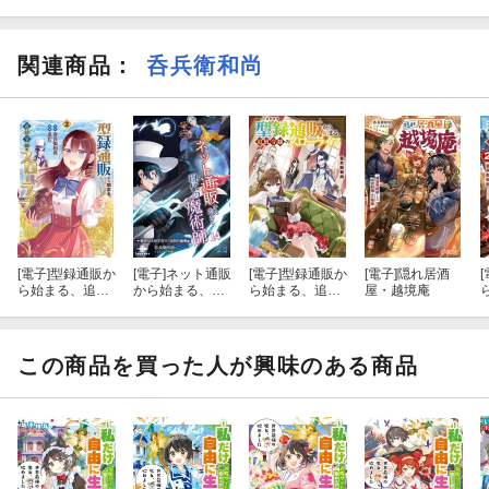
特区内部に発生した地下迷宮へと逃げた活性転移門の討伐任務か
ら物語は始まります。
関連商品
：
呑兵衛和尚
やはり現代ローファンタジーとして迷宮攻略は必須。乙葉たちも
逃げた活性転移門を追撃すべく巨大迷宮となった札幌駅地下迷宮
へと突入。そして激戦の中、どうにか活性転移門を討伐し、無事
に平和が訪れた……かと思いきや、まだまだ騒動は終らない。
魔障中毒を癒すべくアトランティスに向かった築地たちもまた、
事件へと巻き込まれてしまう。
そして同じタイミンクで地球でも、乙葉たちは騒動の中心へと追
[電子]
型録通販か
[電子]
ネット通販
[電子]
型録通販か
[電子]
隠れ居酒
[
い込まれていくこととなったのです。
ら始まる、追放
から始まる、現
ら始まる、追放
屋・越境庵
令嬢のスローラ
代の魔術師14
令嬢のスローラ
イフ２
イフ
第十一巻は日本が舞台、それも北海道は札幌で様々な事件が連続
この商品を買った人が興味のある商品
して発生していきます。
Web版の内容を推敲し、さらに追加シーンが組み込まれた書籍版
を、どうぞご覧ください。
【目次】