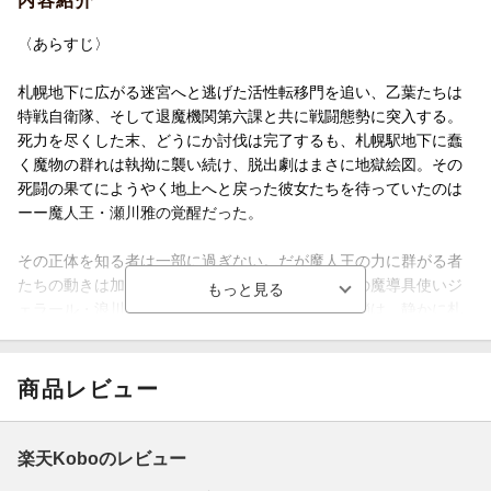
内容紹介
〈あらすじ〉
札幌地下に広がる迷宮へと逃げた活性転移門を追い、乙葉たちは
特戦自衛隊、そして退魔機関第六課と共に戦闘態勢に突入する。
死力を尽くした末、どうにか討伐は完了するも、札幌駅地下に蠢
く魔物の群れは執拗に襲い続け、脱出劇はまさに地獄絵図。その
死闘の果てにようやく地上へと戻った彼女たちを待っていたのは
ーー魔人王・瀬川雅の覚醒だった。
その正体を知る者は一部に過ぎない。だが魔人王の力に群がる者
たちの動きは加速する。香港の道士・馬天祐、謎の魔導具使いジ
ェラール・浪川、マグナム派の藍明鈴ーー魔の連鎖は、静かに札
幌の闇を浸食していた。
一方、鏡刻界の魔大陸では、マグナムの配下・ブルーナ・デュラ
商品レビュー
ッヘが浮遊大陸アトランティスを急襲。迎え撃つのは、白桃姫、
築地祐太郎、唐澤りな、有馬紗那の四人。交錯する思惑と魔術、
そして新たな戦いの火蓋が切られる。
楽天Koboのレビュー