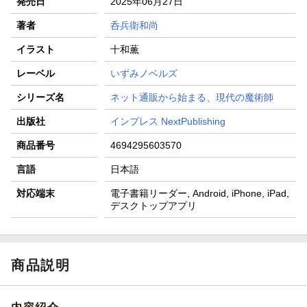
発売日
2025年06月27日
著者
呑兵衛和尚
イラスト
十和薫
レーベル
いずみノベルズ
シリーズ名
ネット通販から始まる、現代の魔術師
出版社
インプレス NextPublishing
商品番号
4694295603570
言語
日本語
対応端末
電子書籍リーダー, Android, iPhone, iPad,
デスクトップアプリ
商品説明