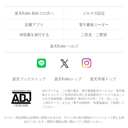
楽天Kobo 初めての方へ
メルマガ設定
読書アプリ
電子書籍リーダー
領収書を発行する
ご意見・ご要望
楽天Kobo ヘルプ
楽天ブックストップ
楽天Koboトップ
楽天市場トップ
ABJマークは、この電子書店・電子書籍配信サービスが、著作権
者からコンテンツ使用許諾を得た正規版配信サービスであること
を示す登録商標（登録番号 第6091713号）です。詳しくは
［ABJマーク］または［電子出版制作・流通協議会］で検索して
ください。
セール・商品情報は定期的に更新されるため、サイト内の表示価格がページによって異なる場
合がございます。最新の価格は買い物かごでご確認ください。