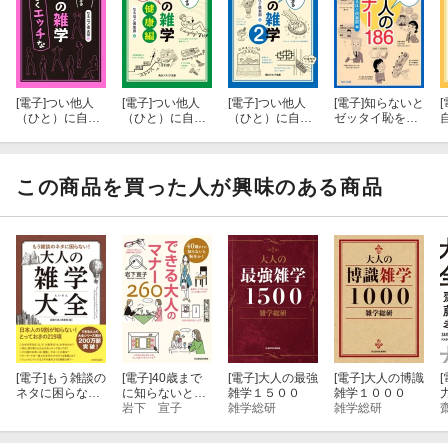
[電子]
つい他人
[電子]
つい他人
[電子]
つい他人
[電子]
知らないと
[
（ひと）に自慢
（ひと）に自慢
（ひと）に自慢
ゼッタイ恥をか
したくなる も
したくなる 無
したくなる 無
く 社会人のマ
のすごくエッチ
敵の雑学 健康
敵の雑学２
ナー１８６
な無敵の雑学
編 薬に頼らな
い１４４の豆知
この商品を買った人が興味のある商品
識
[電子]
もう雑談の
[電子]
40歳まで
[電子]
大人の最強
[電子]
大人の博識
[
ネタに困らな
に知らないと恥
雑学１５００
雑学１０００
い！大人の雑学
をかく できる
岩下 宣子
雑学総研
雑学総研
大全
大人のマナー26
0