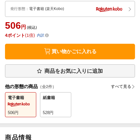
発行形態
：
電子書籍
(楽天Kobo)
506
円
(税込)
4
ポイント
1倍
内訳
買い物かごに入れる
商品をお気に入りに追加
他の形態の商品
すべて見る
（全
2
件）
電子書籍
紙書籍
506
円
528
円
商品情報