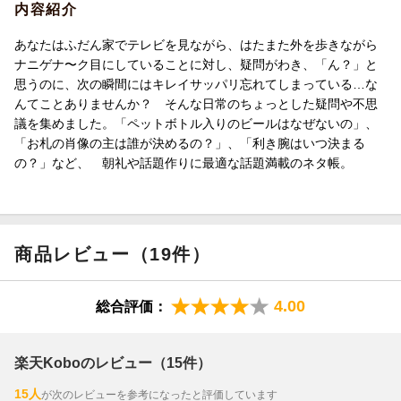
内容紹介
あなたはふだん家でテレビを見ながら、はたまた外を歩きながら
ナニゲナ〜ク目にしていることに対し、疑問がわき、「ん？」と
思うのに、次の瞬間にはキレイサッパリ忘れてしまっている…な
んてことありませんか？ そんな日常のちょっとした疑問や不思
議を集めました。「ペットボトル入りのビールはなぜないの」、
「お札の肖像の主は誰が決めるの？」、「利き腕はいつ決まる
の？」など、 朝礼や話題作りに最適な話題満載のネタ帳。
商品レビュー（19件）
4.00
総合評価：
楽天Koboのレビュー（15件）
15人
が次のレビューを参考になったと評価しています