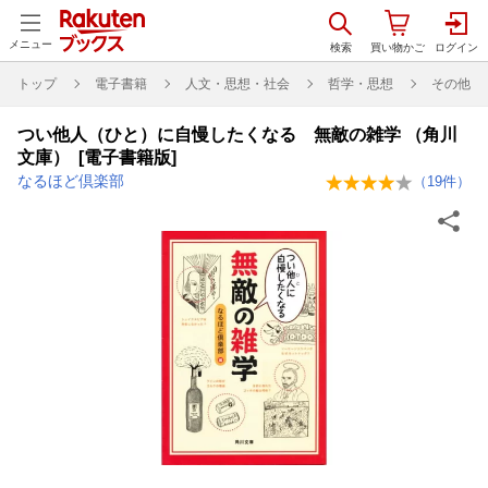
メニュー
トップ
電子書籍
人文・思想・社会
哲学・思想
その他
つい他人（ひと）に自慢したくなる 無敵の雑学 （角川
文庫） [電子書籍版]
なるほど倶楽部
（
19
件）