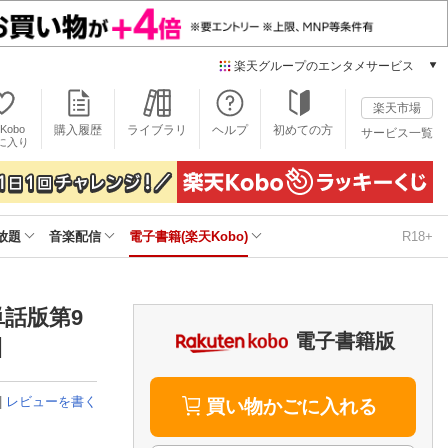
楽天グループのエンタメサービス
電子書籍
楽天市場
楽天Kobo
Kobo
購入履歴
ライブラリ
ヘルプ
初めての方
サービス一覧
本/ゲーム/CD/DVD
に入り
楽天ブックス
雑誌読み放題
楽天マガジン
放題
音楽配信
電子書籍(楽天Kobo)
R18+
音楽配信
楽天ミュージック
動画配信
楽天TV
話版第9
動画配信ガイド
電子書籍版
]
Rakuten PLAY
無料テレビ
|
レビューを書く
Rチャンネル
買い物かごに入れる
チケット