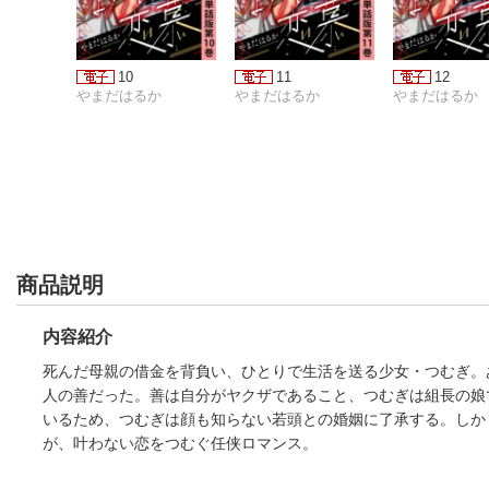
10
11
12
やまだはるか
やまだはるか
やまだはるか
商品説明
内容紹介
死んだ母親の借金を背負い、ひとりで生活を送る少女・つむぎ。
人の善だった。善は自分がヤクザであること、つむぎは組長の娘
いるため、つむぎは顔も知らない若頭との婚姻に了承する。しか
が、叶わない恋をつむぐ任侠ロマンス。