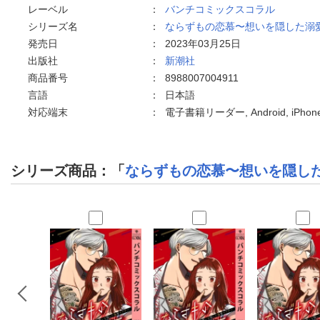
レーベル
：
バンチコミックスコラル
シリーズ名
：
ならずもの恋慕〜想いを隠した溺
発売日
：
2023年03月25日
出版社
：
新潮社
商品番号
：
8988007004911
言語
：
日本語
対応端末
：
電子書籍リーダー, Android, iPh
シリーズ商品：「
ならずもの恋慕〜想いを隠し