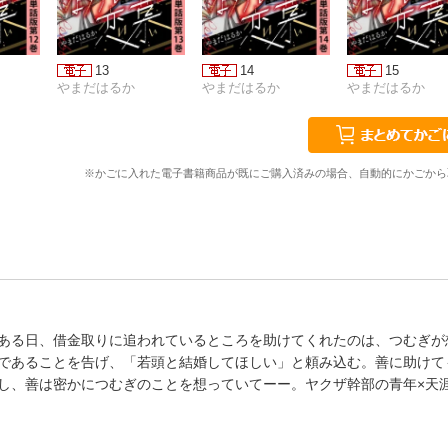
13
14
15
やまだはるか
やまだはるか
やまだはるか
※かごに入れた電子書籍商品が既にご購入済みの場合、自動的にかごから
ある日、借金取りに追われているところを助けてくれたのは、つむぎが
であることを告げ、「若頭と結婚してほしい」と頼み込む。善に助けて
し、善は密かにつむぎのことを想っていてーー。ヤクザ幹部の青年×天