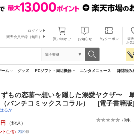
ログイン
楽天会員登録（無料）
買い物かご
お知らせ
Myクーポン
楽天
お気
電子書籍
ゲーム
グッズ
PCソフト・周辺機器
エンタメニュース
雑誌読み
らずもの恋慕〜想いを隠した溺愛ヤクザ〜 単
（バンチコミックスコラル） [電子書籍版
はるか
（
0
件）
円
（税込）
ント
1倍
内訳