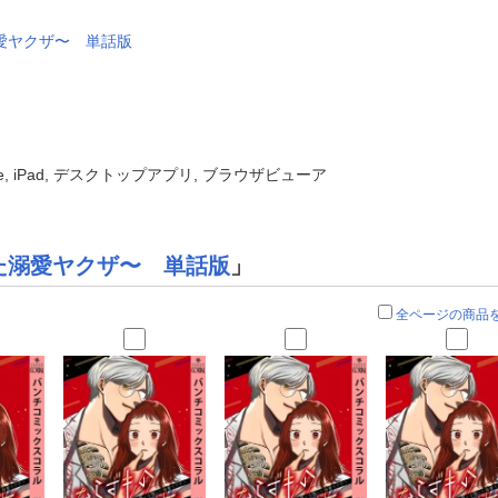
愛ヤクザ〜 単話版
one, iPad, デスクトップアプリ, ブラウザビューア
た溺愛ヤクザ〜 単話版
」
全ページの商品