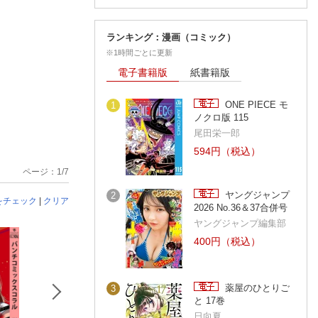
ランキング：漫画（コミック）
※1時間ごとに更新
電子書籍版
紙書籍版
ONE PIECE モ
1
ノクロ版 115
尾田栄一郎
594円（税込）
ページ：1/7
ヤングジャンプ
2
をチェック
|
クリア
2026 No.36＆37合併号
ヤングジャンプ編集部
400円（税込）
薬屋のひとりご
3
と 17巻
日向夏