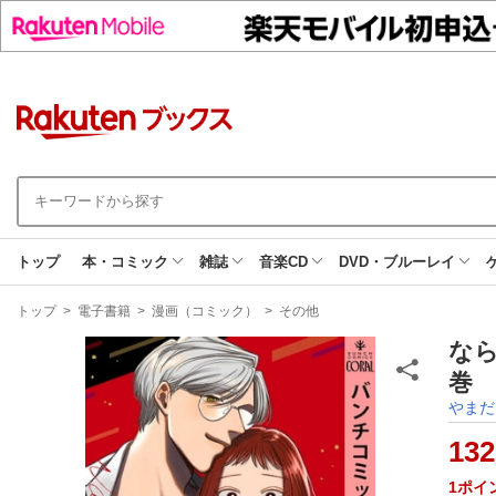
トップ
本・コミック
雑誌
音楽CD
DVD・ブルーレイ
現
トップ
>
電子書籍
>
漫画（コミック）
>
その他
在
地
な
巻 
やまだ
132
1
ポイ