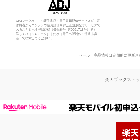
ABJマークは、この電子書店・電子書籍配信サービスが、著
作権者からコンテンツ使用許諾を得た正規版配信サービスで
あることを示す登録商標（登録番号 第6091713号）です。
詳しくは［ABJマーク］または［電子出版制作・流通協議
会］で検索してください。
セール・商品情報は定期的に更新さ
楽天ブックスト