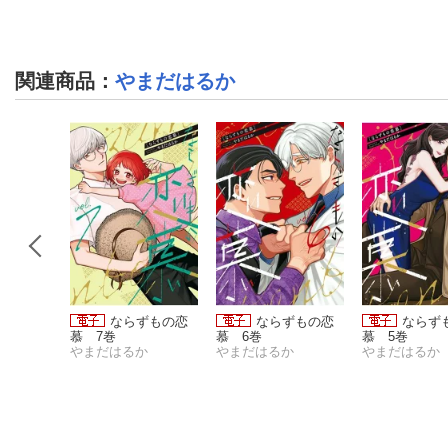
関連商品
：
やまだはるか
ずもの恋
ならずもの恋
ならずもの恋
ならず
隠した溺
慕 7巻
慕 6巻
慕 5巻
 単話版
か
やまだはるか
やまだはるか
やまだはるか