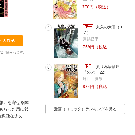
770円（税込）
16
17
18
やまだはるか
やまだはるか
やまだはるか
九条の大罪（１
4
７）
真鍋昌平
759円（税込）
取り除かれます。
異世界居酒屋
5
「のぶ」(22)
蝉川 夏哉
924円（税込）
想いを寄せる隣
もらった恩に報
漫画（コミック）ランキングを見る
涯孤独な少女