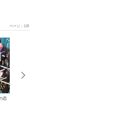
ページ：
1
/
9
の恋
ならずもの恋
ならずもの恋
やまだはる
慕 1巻
慕〜想いを隠した溺
短編集 うもれて
やまだはるか
愛ヤクザ〜 単話版
やまだはるか
えた
やまだはるか
第39巻