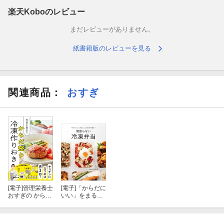
楽天Koboのレビュー
まだレビューがありません。
紙書籍版のレビューを見る
関連商品
：
おすぎ
[電子]
管理栄養士
[電子]
「からだに
おすぎの からだ
いい」をまるご
整う冷凍作りお
と5日分作り置
き
き！ 頑張らな
い冷凍弁当