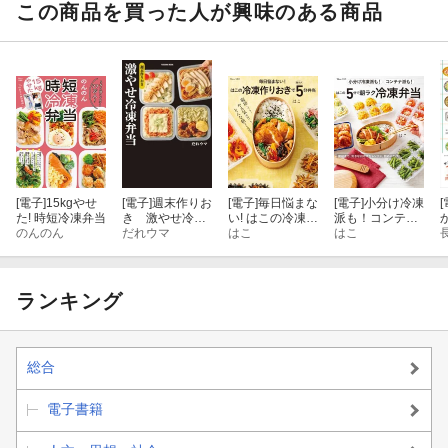
この商品を買った人が興味のある商品
[電子]
15kgやせ
[電子]
週末作りお
[電子]
毎日悩まな
[電子]
小分け冷凍
[
た! 時短冷凍弁当
き 激やせ冷凍
い! はこの冷凍作
派も！コンテナ
のんのん
弁当 購入者W
だれウマ
りおきで朝ラク
はこ
派も！ はこの5
はこ
特典「ご褒美だ
5分弁当
分で朝ラク冷凍
れウマ極レシ
弁当
ピ」(PDF)「新
だれウマ式HIIT
ランキング
トレーニング」
（動画）付き
総合
電子書籍