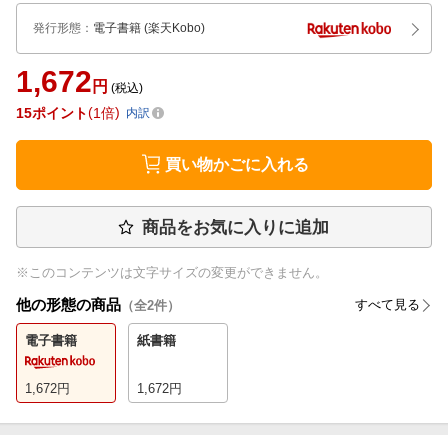
発行形態
：
電子書籍
(楽天Kobo)
1,672
円
(税込)
15
ポイント
1倍
内訳
買い物かごに入れる
商品をお気に入りに追加
※このコンテンツは文字サイズの変更ができません。
他の形態の商品
すべて見る
（全
2
件）
電子書籍
紙書籍
1,672
円
1,672
円