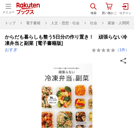
メニュー
トップ
電子書籍
人文・思想・社会
社会
家族・人間関係
からだも暮らしも整う5日分の作り置き！ 頑張らない冷
凍弁当と副菜 [電子書籍版]
おすぎ
（
1
件）