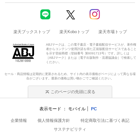
楽天ブックストップ
楽天Koboトップ
楽天市場トップ
ABJマークは、この電子書店・電子書籍配信サービスが、著作権
者からコンテンツ使用許諾を得た正規版配信サービスであること
を示す登録商標（登録番号 第6091713号）です。詳しくは
［ABJマーク］または［電子出版制作・流通協議会］で検索して
ください。
セール・商品情報は定期的に更新されるため、サイト内の表示価格がページによって異なる場
合がございます。最新の価格は買い物かごでご確認ください。
このページの先頭に戻る
表示モード
モバイル
PC
企業情報
個人情報保護方針
特定商取引法に基づく表記
サステナビリティ