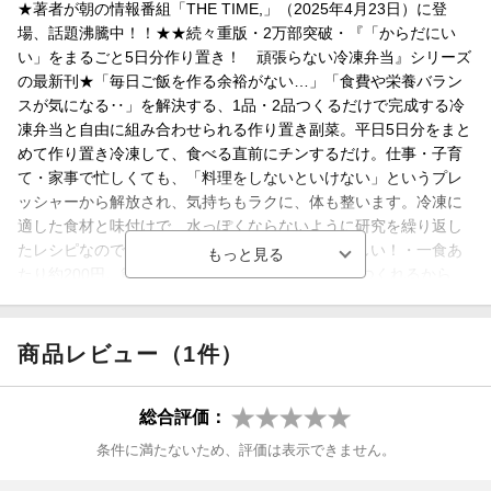
★著者が朝の情報番組「THE TIME,」（2025年4月23日）に登
場、話題沸騰中！！★★続々重版・2万部突破・『「からだにい
い」をまるごと5日分作り置き！ 頑張らない冷凍弁当』シリーズ
の最新刊★「毎日ご飯を作る余裕がない…」「食費や栄養バラン
スが気になる‥」を解決する、1品・2品つくるだけで完成する冷
凍弁当と自由に組み合わせられる作り置き副菜。平日5日分をまと
めて作り置き冷凍して、食べる直前にチンするだけ。仕事・子育
て・家事で忙しくても、「料理をしないといけない」というプレ
ッシャーから解放され、気持ちもラクに、体も整います。冷凍に
適した食材と味付けで、水っぽくならないように研究を繰り返し
たレシピなので、冷凍→解凍してもしっかりおいしい！・一食あ
たり約200円。節約にも◎・週末に5食分まとめてつくれるから、
調理時間がぐっと短縮・冷凍保存で、約2週間もつので安心職場・
リモートワークのランチ、離れた家族の食事、遅く帰った日の夕
飯、気力も体力もない日の朝食・夕食、子供の塾弁・置き弁とし
商品レビュー（1件）
て最適です。
総合評価：
条件に満たないため、評価は表示できません。