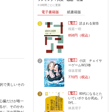
※1時間ごとに更新
電子書籍版
紙書籍版
読まれる覚悟
1
桜庭一樹
858円（税込）
小説 チェイサ
2
ーゲームW13巻
保坂星耀
770円（税込）
想的で美しいその
80代になるとた
3
いていボケるか死ぬ。7
心臓だけが唯一
0代…
るが、そのかわ
林真理子
すシアの冒険が