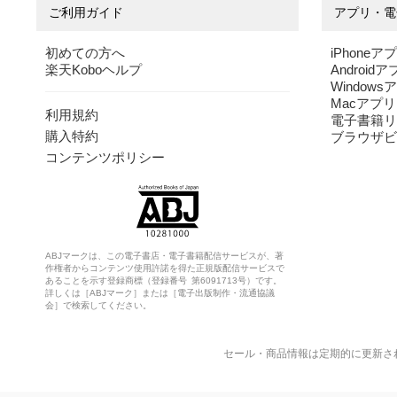
ご利用ガイド
アプリ・電
初めての方へ
iPhoneア
楽天Koboヘルプ
Android
Windows
Macアプリ
利用規約
電子書籍リ
購入特約
ブラウザビ
コンテンツポリシー
ABJマークは、この電子書店・電子書籍配信サービスが、著
作権者からコンテンツ使用許諾を得た正規版配信サービスで
あることを示す登録商標（登録番号 第6091713号）です。
詳しくは［ABJマーク］または［電子出版制作・流通協議
会］で検索してください。
セール・商品情報は定期的に更新さ