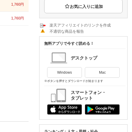
楽天チケット
1,760
円
エンタメニュース
推し楽
1,760
円
楽天アフィリエイトのリンクを作成
不適切な商品を報告
無料アプリで今すぐ読める！
デスクトップ
Windows
Mac
※ボタンを押すとダウンロードが始まります
スマートフォン・
タブレット
ランキング：人文・思想・社会