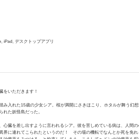
ne, iPad, デスクトップアプリ
臓をいただきます！
踏み入れた15歳の少女シア。桜が満開にさきほこり、ホタルが舞う幻
られた妖怪島だった。
、心臓を差し出すように言われるシア。彼を苦しめている病は、人間の
異界に連れてこられたというのだ！ その場の機転でなんとか死を免れ
る治療薬をみつける」と約束してしまう。こうしてヘドンの治療薬を探