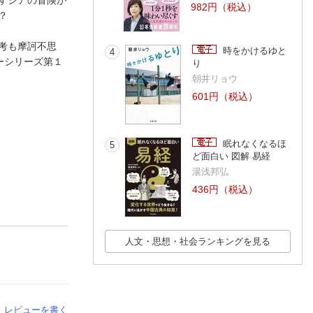
982円（税込）
？
考も摩訶不思
時をかけるゆと
4
ーシリーズ第１
り
朝井リョウ
601円（税込）
眠れなくなるほ
5
ど面白い 図解 易経
湯浅邦弘
436円（税込）
人文・思想・社会ランキングを見る
レビューを書く