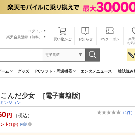
ログイン
楽天会員登録（無料）
買い物かご
お知らせ
Myクーポン
楽天
お気
電子書籍
ゲーム
グッズ
PCソフト・周辺機器
エンタメニュース
雑誌読み
こんだ少女 [電子書籍版]
ミンジョン
60
（
1
件）
円
（税込）
イント
1倍
内訳