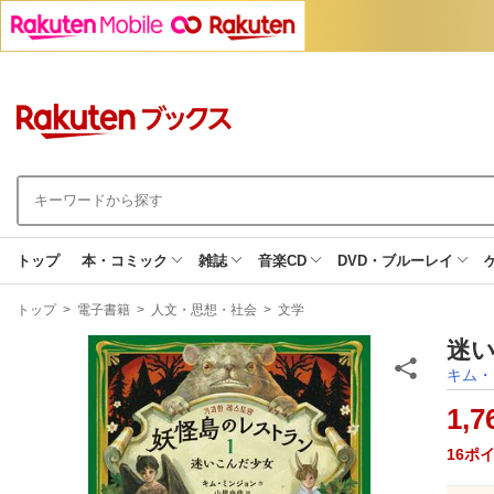
トップ
本・コミック
雑誌
音楽CD
DVD・ブルーレイ
現
トップ
>
電子書籍
>
人文・思想・社会
>
文学
在
地
迷い
キム・
1,7
16
ポ