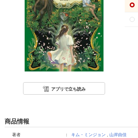
アプリで立ち読み
商品情報
著者
：
キム・ミンジョン
,
山岸由佳