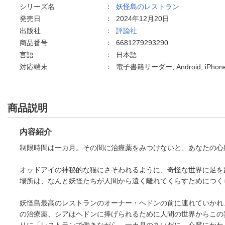
シリーズ名
：
妖怪島のレストラン
発売日
：
2024年12月20日
出版社
：
評論社
商品番号
：
6681279293290
言語
：
日本語
対応端末
：
電子書籍リーダー, Android, iPho
商品説明
内容紹介
制限時間は一カ月。その間に治療薬をみつけないと、あなたの心
オッドアイの神秘的な猫にさそわれるように、奇怪な世界に足を
場所は、なんと妖怪たちが人間から遠く離れてくらすためにつく
妖怪島最高のレストランのオーナー・ヘドンの前に連れていかれ
の治療薬、シアはヘドンに捧げられるために人間の世界からこの
りに「レストランで働きながら、一カ月のあいだに、心臓にかわ