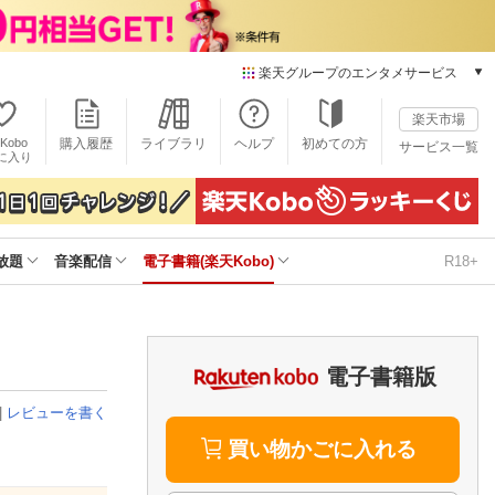
楽天グループのエンタメサービス
電子書籍
楽天市場
楽天Kobo
Kobo
購入履歴
ライブラリ
ヘルプ
初めての方
サービス一覧
本/ゲーム/CD/DVD
に入り
楽天ブックス
雑誌読み放題
楽天マガジン
放題
音楽配信
電子書籍(楽天Kobo)
R18+
音楽配信
楽天ミュージック
動画配信
楽天TV
動画配信ガイド
電子書籍版
Rakuten PLAY
|
レビューを書く
無料テレビ
Rチャンネル
買い物かごに入れる
チケット