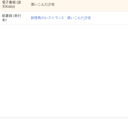
電子書籍
(楽
迷いこんだ少女
天Kobo)
紙書籍
(単行
妖怪島のレストラン1 迷いこんだ少女
本)