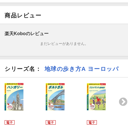
［ピエモンテ州 ヴァッレ・ダオスタ州］
トリノ アオスタ クールマイユール チェルヴィニア
商品レビュー
［ロンバルディア州］
楽天Koboのレビュー
コモ湖 コモ マッジョーレ湖 ストレーザ オルタ湖 ガルダ湖 ベルガ
まだレビューがありません。
モ ブレーシャ クレモナ マントヴァ サッビオネータ サクロ・モン
テ レーティッシュ鉄道
［ヴェネト州 トレンティーノ・アルト アディジェ州 フリウリ・
シリーズ名：
地球の歩き方A ヨーロッパ
ヴェネツィア ジュリア州］
パドヴァ ヴィチェンツァ ヴェローナ バッサーノ・デル・グラッ
パ トレント ボルツァーノ ドロミテ山塊 トリエステ
［リグーリア州］
ジェノヴァ チンクエテッレ （ モンテロッソ・アル・マーレ ヴェ
ルナッツァ コルニーリア マナローラ リオマッジョーレ )