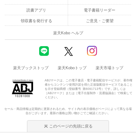
読書アプリ
電子書籍リーダー
領収書を発行する
ご意見・ご要望
楽天Kobo ヘルプ
楽天ブックストップ
楽天Koboトップ
楽天市場トップ
ABJマークは、この電子書店・電子書籍配信サービスが、著作権
者からコンテンツ使用許諾を得た正規版配信サービスであること
を示す登録商標（登録番号 第6091713号）です。詳しくは
［ABJマーク］または［電子出版制作・流通協議会］で検索して
ください。
セール・商品情報は定期的に更新されるため、サイト内の表示価格がページによって異なる場
合がございます。最新の価格は買い物かごでご確認ください。
このページの先頭に戻る