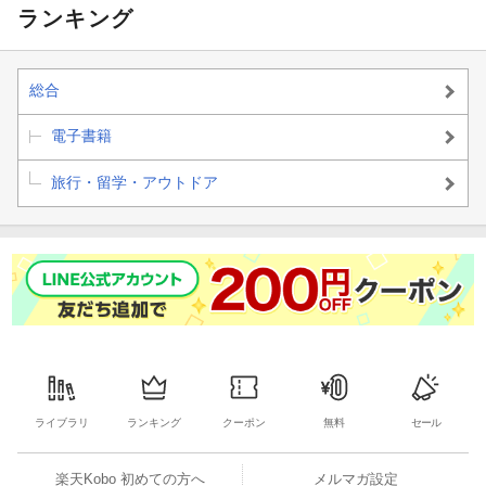
パレルモ タオルミーナ カターニア シラクーサ アグリジェント
ランキング
［サルデーニャ州］
総合
カリアリ アルゲーロ オルビアとエメラルド海岸
電子書籍
※予告なく一部内容が変更される可能性もあります。予めご了承
ください。
旅行・留学・アウトドア
※電子版では、紙のガイドブックと内容が一部異なります。掲載
されない写真や図版、収録されないページがある場合がありま
す。あらかじめご了承下さい。
ライブラリ
ランキング
クーポン
無料
セール
楽天Kobo 初めての方へ
メルマガ設定