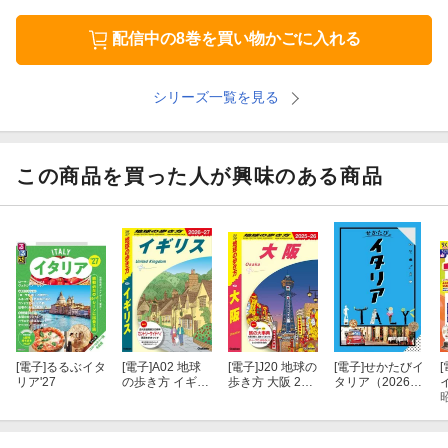
［エミリア・ロマーニャ州］
配信中の8巻を買い物かごに入れる
ボローニャ モデナ パルマ ピアチェンツァ サン・マリノ フェッラ
ーラ ラヴェンナ リミニ
シリーズ一覧を見る
［トスカーナ州 マルケ州 ウンブリア州 ラツィオ州］
ピサ ピエンツァとオルチャの谷 シエナ サン・ジミニャーノ アッ
この商品を買った人が興味のある商品
シジ ペルージャ オルヴィエート ウルビーノ チヴィタ・ディ・バ
ニョレージョ
［カンパニア州 プーリア州 バジリカータ カラブリア州］
ポンペイ エルコラーノ パエストゥム カゼルタ ベネヴェント カプ
リ島 イスキア島 アマルフィ海岸 サレルノ アマルフィ ラヴェッロ
ポジターノ ヴィエトリ・スル・マーレ ソレント バーリ アルベロ
[電子]
るるぶイタ
[電子]
A02 地球
[電子]
J20 地球の
[電子]
せかたびイ
[
ベッロ マテーラ
リア'27
の歩き方 イギリ
歩き方 大阪 202
タリア（2026年
ス 2026〜2027
5〜2026
版）
［シチリア州］