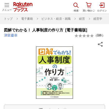
メニュー
トップ
電子書籍
ビジネス・経済・就職
経営
経営学
図解でわかる！ 人事制度の作り方 [電子書籍版]
津留慶幸
（
0
件）