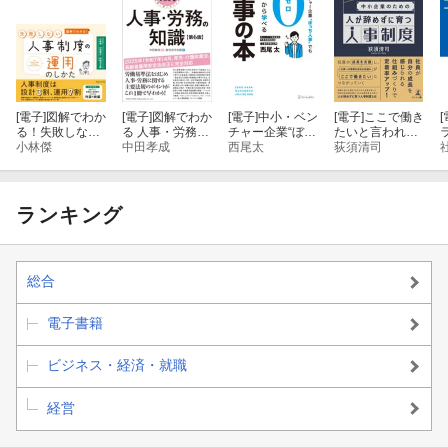
[電子]
図解でわか
[電子]
図解でわか
[電子]
中小・ベン
[電子]
ここで働き
[
る！失敗しない
る 人事・労務の
チャー企業“ぼっ
たいと言われる
人事制度の運用
小林傑
知識（第６版）
中田孝成
ち人事”でも０か
西尾太
会社になる 中
荻須清司
のしかた
ら学べる人事の
小企業のための
本
人が辞めずに育
つ人事制度
ランキング
総合
電子書籍
ビジネス・経済・就職
経営