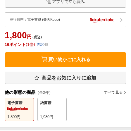
アプリで立ち読み
発行形態
：
電子書籍
(楽天Kobo)
1,800
円
(税込)
16
ポイント
1倍
内訳
買い物かごに入れる
商品をお気に入りに追加
他の形態の商品
すべて見る
（全
2
件）
電子書籍
紙書籍
1,800
円
1,980
円