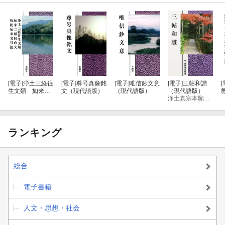
[電子]
浄土三経往
[電子]
尊号真像銘
[電子]
唯信鈔文意
[電子]
三帖和讃
[
生文類 如来二
文（現代語版）
（現代語版）
（現代語版）
種回向文 弥陀
浄土真宗本願寺派総合研究所
如来名号徳（現
代語版）
ランキング
総合
電子書籍
人文・思想・社会