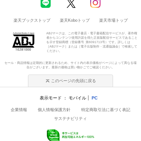
楽天ブックストップ
楽天Koboトップ
楽天市場トップ
ABJマークは、この電子書店・電子書籍配信サービスが、著作権
者からコンテンツ使用許諾を得た正規版配信サービスであること
を示す登録商標（登録番号 第6091713号）です。詳しくは
［ABJマーク］または［電子出版制作・流通協議会］で検索して
ください。
セール・商品情報は定期的に更新されるため、サイト内の表示価格がページによって異なる場
合がございます。最新の価格は買い物かごでご確認ください。
このページの先頭に戻る
表示モード
モバイル
PC
企業情報
個人情報保護方針
特定商取引法に基づく表記
サステナビリティ