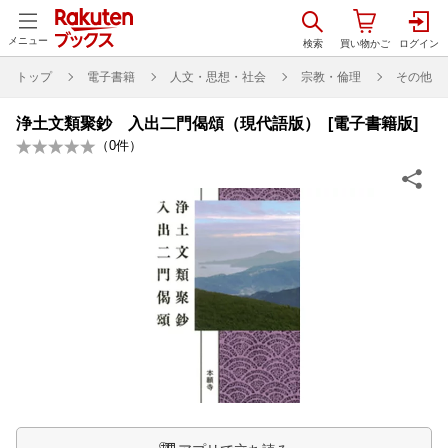
メニュー
トップ
電子書籍
人文・思想・社会
宗教・倫理
その他
浄土文類聚鈔 入出二門偈頌（現代語版） [電子書籍版]
（
0
件）