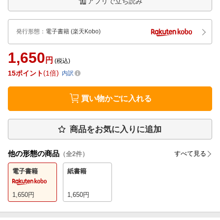
アプリで立ち読み
発行形態
：
電子書籍
(楽天Kobo)
1,650
円
(税込)
15
ポイント
1倍
内訳
買い物かごに入れる
商品をお気に入りに追加
他の形態の商品
すべて見る
（全
2
件）
電子書籍
紙書籍
1,650
円
1,650
円