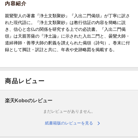
内容紹介
親鸞聖人の著書『浄土文類聚鈔』『入出二門偈頌』が丁寧に訳さ
れた現代語に。『浄土文類聚鈔』は教行信証の内容を簡略に説
き、信心と念仏の関係を研究する上での必読書。『入出二門偈
頌』は天親菩薩の『浄土論』に示された入出二門と、曇鸞大師・
道綽禅師・善導大師の釈義を讃えられた偈頌（詩句）。巻末に付
録として脚註・訳註と共に、年表や史跡略図を掲載する。
商品レビュー
楽天Koboのレビュー
まだレビューがありません。
紙書籍版のレビューを見る