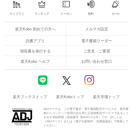
ライブラリ
ランキング
クーポン
無料
セール
楽天Kobo 初めての方へ
メルマガ設定
読書アプリ
電子書籍リーダー
領収書を発行する
ご意見・ご要望
楽天Kobo ヘルプ
お問い合わせ窓口
楽天ブックストップ
楽天Koboトップ
楽天市場トップ
ABJマークは、この電子書店・電子書籍配信サービスが、著作権
者からコンテンツ使用許諾を得た正規版配信サービスであること
を示す登録商標（登録番号 第6091713号）です。詳しくは
［ABJマーク］または［電子出版制作・流通協議会］で検索して
ください。