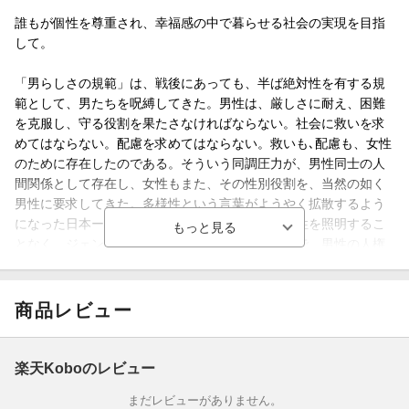
誰もが個性を尊重され、幸福感の中で暮らせる社会の実現を目指
して。
「男らしさの規範」は、戦後にあっても、半ば絶対性を有する規
範として、男たちを呪縛してきた。男性は、厳しさに耐え、困難
を克服し、守る役割を果たさなければならない。社会に救いを求
めてはならない。配慮を求めてはならない。救いも､配慮も、女性
のために存在したのである。そういう同調圧力が、男性同士の人
間関係として存在し、女性もまた、その性別役割を、当然の如く
男性に要求してきた。多様性という言葉がようやく拡散するよう
になった日本ーー。しかし社会は今も男性の多様性を照明するこ
となく、ジェンダーバイアスと女性優遇の支配下で、男性の人権
を侵犯する。その理不尽と対峙すべく立ち上がった著者による、1
0年間の活動と思想の記録。
商品レビュー
楽天Koboのレビュー
まだレビューがありません。