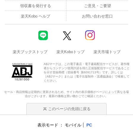
領収書を発行する
ご意見・ご要望
楽天Kobo ヘルプ
お問い合わせ窓口
楽天ブックストップ
楽天Koboトップ
楽天市場トップ
ABJマークは、この電子書店・電子書籍配信サービスが、著作権
者からコンテンツ使用許諾を得た正規版配信サービスであること
を示す登録商標（登録番号 第6091713号）です。詳しくは
［ABJマーク］または［電子出版制作・流通協議会］で検索して
ください。
セール・商品情報は定期的に更新されるため、サイト内の表示価格がページによって異なる場
合がございます。最新の価格は買い物かごでご確認ください。
このページの先頭に戻る
表示モード
モバイル
PC