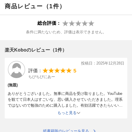
商品レビュー（1件）
独自業績予想、ビジュアルデータでわかる！
総合評価：
徹底分析で有望銘柄を発掘！
条件に満たないため、評価は表示できません。
波乱相場に負けない日本株
注目の相場テーマを徹底解説 関連銘柄リストも大公開
楽天Koboのレビュー（1件）
防災にDX、食品・・・ 内需銘柄に脚光
「インフラ投資／内需関
投稿日：2025年12月28日
連」
5
評価：
ちびちびにあー
IPビジネス活用で人気急上昇
「ゲーム／エンタメ」
(無題)
ありがとうございました。無事に商品を受け取りました。YouTube
自動運転、ペロブスカイト太陽電池・・・
「注目技術」もチェッ
を観てて日本人はすごいな、思い購入させていただきました。理系
ク
ではないので勉強のために購入しました。有効活躍できたらいい
な？
もっと見る
ホットなキーワードを深掘り
よろしくお願いします。
「DX」「インド」「出直り期待」
紙書籍版のレビューを見る