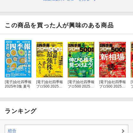
億り人 DAIBOUCHOUさんに聞く
「バリュー投資で勝ち抜く秘
訣」
この商品を買った人が興味のある商品
基本からわかる！
ポートフォリオ投資法
リニューアル徹底活用術
10倍株の見つけ方
四季報記者に聞く
いま注目の業界＆企業は！？
全上場銘柄の「理論株価＆業績進捗率＆割安度」大診断
[電子]
会社四季報
[電子]
会社四季報
[電子]
会社四季報
[電子]
会社四季報
[
2025年3集 夏号
プロ500 2025年
プロ500 2025年
プロ500 2025年
プ
秋号
春号
新春号
ランキング
総合