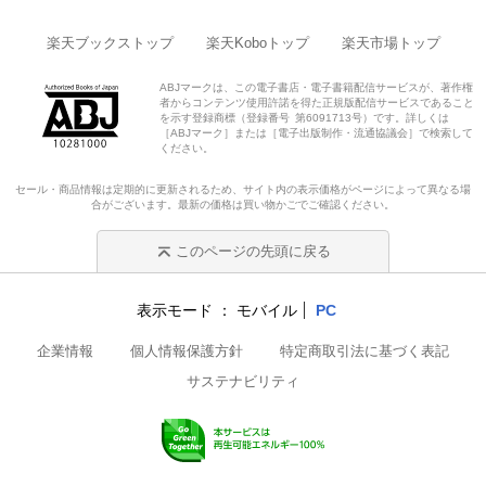
楽天ブックストップ
楽天Koboトップ
楽天市場トップ
ABJマークは、この電子書店・電子書籍配信サービスが、著作権
者からコンテンツ使用許諾を得た正規版配信サービスであること
を示す登録商標（登録番号 第6091713号）です。詳しくは
［ABJマーク］または［電子出版制作・流通協議会］で検索して
ください。
セール・商品情報は定期的に更新されるため、サイト内の表示価格がページによって異なる場
合がございます。最新の価格は買い物かごでご確認ください。
このページの先頭に戻る
表示モード
モバイル
PC
企業情報
個人情報保護方針
特定商取引法に基づく表記
サステナビリティ