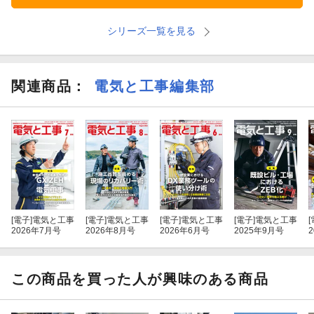
シリーズ一覧を見る
関連商品
：
電気と工事編集部
[電子]
電気と工事
[電子]
電気と工事
[電子]
電気と工事
[電子]
電気と工事
[
2026年7月号
2026年8月号
2026年6月号
2025年9月号
この商品を買った人が興味のある商品