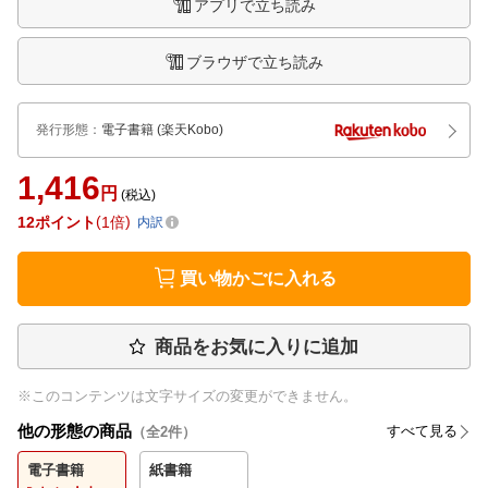
アプリで立ち読み
ブラウザで立ち読み
発行形態
：
電子書籍
(楽天Kobo)
1,416
円
(税込)
12
ポイント
1倍
内訳
買い物かごに入れる
商品をお気に入りに追加
※このコンテンツは文字サイズの変更ができません。
他の形態の商品
すべて見る
（全
2
件）
電子書籍
紙書籍