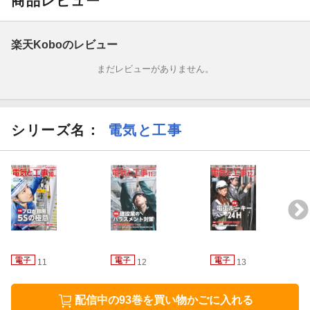
商品レビュー
また、一般記事として、遠隔測定の基本と実際の使用事例を紹介
した「測定器×IoT 遠隔測定の基本と活用事例」、3年ぶりに改定
された公共建築工事標準仕様書等の概要を解説した「公共建築工
楽天Koboのレビュー
事標準仕様書等の改定ポイント電気設備工事編(平成31年版)」を
まだレビューがありません。
掲載します。
シリーズ名：
電気と工事
11
12
13
配信中の93巻を買い物かごに入れる