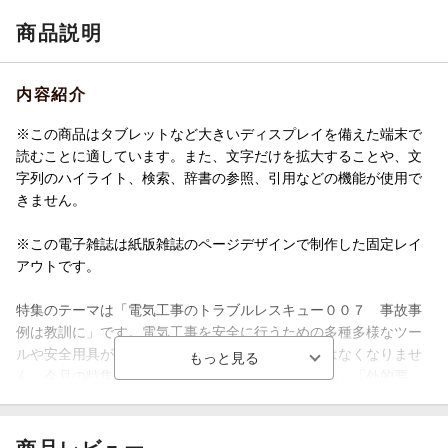
商品説明
内容紹介
※この商品はタブレットなど大きいディスプレイを備えた端末で
読むことに適しています。また、文字だけを拡大することや、文
字列のハイライト、検索、辞書の参照、引用などの機能が使用で
きません。
※この電子雑誌は紙版雑誌のページデザインで制作した固定レイ
アウトです。
特集のテーマは「電気工事のトラブルレスキュー００７ 事故事
例は教訓に」です。電気工事を安全に行うための多種多様なツー
ルや安全用具が普及していますが、それでも事故はなくなりませ
ん。今月の特集は発生したトラブルを「人為的ミス」「外的要
因」に分類し、発生状況から要因、事故対応、防止策まで、トラ
ブル解決のために実践すべきメソッドを紹介します。