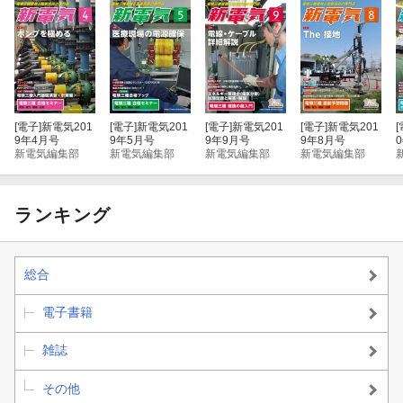
[電子]
新電気201
[電子]
新電気201
[電子]
新電気201
[電子]
新電気201
[
9年4月号
9年5月号
9年9月号
9年8月号
新電気編集部
新電気編集部
新電気編集部
新電気編集部
ランキング
総合
電子書籍
雑誌
その他