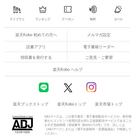
ム）」を生み出す人です。
・AIを使っているのになかなか成果が出せずに悩んでいる
ライブラリ
ランキング
クーポン
無料
セール
・チームでAI活用を再現できる基礎知識を手に入れたい
楽天Kobo 初めての方へ
メルマガ設定
・安全性と信頼は担保しながらAIを新しい武器にしたい
読書アプリ
電子書籍リーダー
人生に活きる、AI活用マインド＆スキルを身に付けましょう！
領収書を発行する
ご意見・ご要望
※カバー画像が異なる場合があります。
楽天Kobo ヘルプ
楽天ブックストップ
楽天Koboトップ
楽天市場トップ
ABJマークは、この電子書店・電子書籍配信サービスが、著作権
者からコンテンツ使用許諾を得た正規版配信サービスであること
を示す登録商標（登録番号 第6091713号）です。詳しくは
［ABJマーク］または［電子出版制作・流通協議会］で検索して
ください。