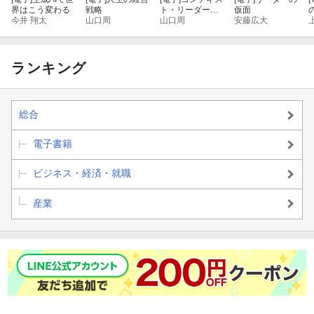
界はこう変わる
戦略
ト・リーダーシ
仮面
今井 翔太
山口周
ップ 「最高の
山口周
安藤広大
●知っていると役立つ生成AIの基礎知識を学ぶ「基礎編」
上司」と「最悪
の上司」は文脈
で決まる
●生成AIとどう向き合っていくかを学ぶ「思考編」
ランキング
●生成AIを仕事で使いこなすコツを学ぶ「技術編」
総合
これら3つの視点に分けて、それぞれの側面から解説していきま
す。
電子書籍
どのパートも実際に筆者が経験・実践した具体的な事例について
ビジネス・経済・就職
科学的なエビデンスや、実践的なノウハウをもとに
産業
あなたが明日から実際に使える知識として提供します。
この1冊を読むだけで、あなたのAIに対する理解と考え方が大きく
変わります！
AI時代に評価されるのは、成果を生み出し「価値（アウトカ