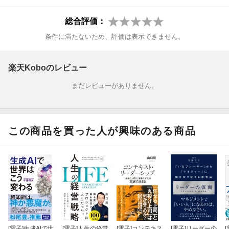
生成AIが当たり前になった今、ビジネスで差がつくのは
総合評価：
単に仕事の効率化や速さを追求する活用スキルだけではありませ
条件に満たないため、評価は表示できません。
ん。
あなたのAI活用は新しい価値を生み出せていますか？
楽天Koboのレビュー
まだレビューがありません。
「AIは使えているけど、成果が作業効率化止まり」
「AI活用が目的になっていて、課題解決に結びつかない」
この商品を買った人が興味のある商品
「活用事例やプロンプトが属人化してチームで共有できずにい
る」
「そもそもAIで生み出せる新しい価値が見つからない」
本書では、特に「ビジネスマンとして何を知っておくべきか」に
焦点を絞って
解説する内容を厳選し、わかりやすい解説に努めました。
[電子]
生成AIで世
[電子]
人生の経営
[電子]
コンテキス
[電子]
リーダーの
[