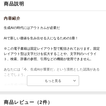
商品説明
内容紹介
生成AIの時代にはアウトカムが必要だ
AIで新しい価値を生み出せる人になるための1冊！
※この電子書籍は固定レイアウト型で配信されております。固定
レイアウト型は文字だけを拡大することや、文字列のハイライ
ト、検索、辞書の参照、引用などの機能が使用できません。
あなたには「今、生成AIが重要だ」という漠然とした認識がある
ことでしょう。
その直感は間違っていません。
では、一歩踏み込んで「なぜ生成AIが重要なのか」という問いに
答えることはできるでしょうか。
商品レビュー（2件）