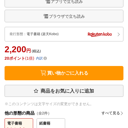
アプリで立ち読み
ブラウザで立ち読み
発行形態
：
電子書籍
(楽天Kobo)
2,200
円
(税込)
20
ポイント
1倍
内訳
買い物かごに入れる
商品をお気に入りに追加
※このコンテンツは文字サイズの変更ができません。
他の形態の商品
すべて見る
（全
2
件）
電子書籍
紙書籍