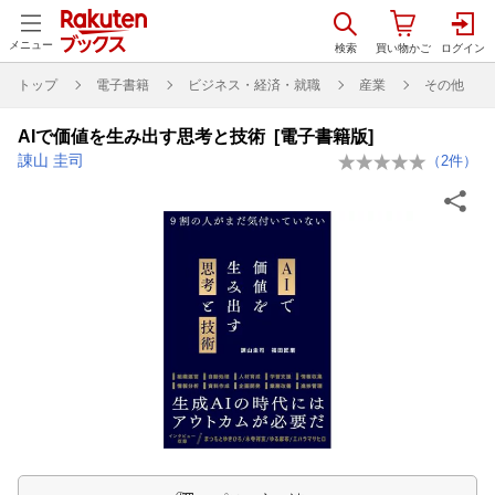
メニュー
トップ
電子書籍
ビジネス・経済・就職
産業
その他
AIで価値を生み出す思考と技術 [電子書籍版]
諌山 圭司
（
2
件）