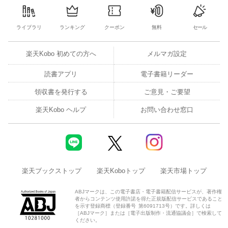
期待銘柄200
ーー124
ライブラリ
ランキング
クーポン
無料
セール
注目銘柄200
ーー224
楽天Kobo 初めての方へ
メルマガ設定
すぐに探せる銘柄索引
社名順 ーー2 証券コード順 ーー4
読書アプリ
電子書籍リーダー
馬渕磨理子さんに聞く 新年度相場を「勝ち抜く」コツ
ーー6
領収書を発行する
ご意見・ご要望
〔新連載〕
「超」入門 株価チャートの使い方 「任天堂」の買いサ
楽天Kobo ヘルプ
お問い合わせ窓口
イン点灯はココだ！
ーー8
〔新連載〕
「投資マインド」塾 “DAIBOUCHOU”さんのワザを公
開
ーー10
話題の相場テーマを解説
楽天ブックストップ
楽天Koboトップ
楽天市場トップ
(1)**絶好調/Ｖ字回復 **営業益V字回復、連続最高益、連続2桁増
ABJマークは、この電子書店・電子書籍配信サービスが、著作権
者からコンテンツ使用許諾を得た正規版配信サービスであること
益、売上成長力 ーー14
を示す登録商標（登録番号 第6091713号）です。詳しくは
［ABJマーク］または［電子出版制作・流通協議会］で検索して
ください。
(2)**AI/半導体 **量子コンピューター、フィジカルAI、パワー半