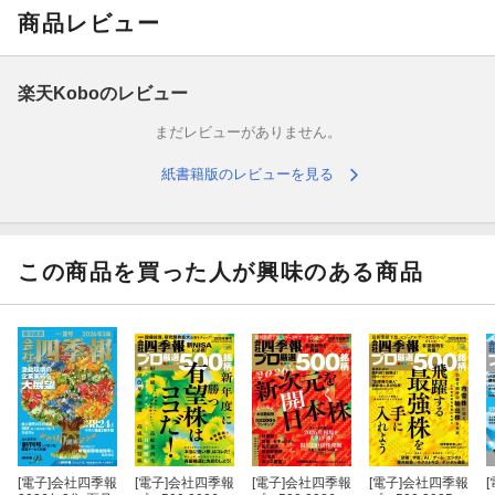
商品レビュー
「灼熱」相場で輝く日本株
＼新NISAに必携！／
楽天Koboのレビュー
まだレビューがありません。
［新連載］
「投資マインド塾」 “DAIBOUCHOUさんの”ワザを公開
紙書籍版のレビューを見る
“相場の女神”馬渕磨里子さんが伝授
「波乱局面でも一喜一憂しな
い」
ZEK（絶好調）銘柄を探せ！
怒濤のランキング・200銘柄総まく
この商品を買った人が興味のある商品
り
ー やはり外せない ー
新年度の注目相場テーマ
AI・半導体 蓄電池 ドローン活用
防災・減災 大化け期待
ー 深掘り ー
[電子]
会社四季報
[電子]
会社四季報
[電子]
会社四季報
[電子]
会社四季報
[