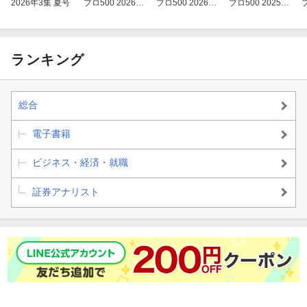
2026年3集 夏号
プロ500 2026年
プロ500 2026年
プロ500 2025年
プ
「ソフトウェア」「SaaS」の逆襲銘柄
春号
新春号
秋号
ー チャート分析 ー
ランキング
「任天堂」の反転はココだ！
＼勝ち抜くための袋とじ／
総合
お宝超えりすぐり6銘柄
電子書籍
---目次---
ビジネス・経済・就職
「灼熱」相場で輝く日本株
証券アナリスト
本命銘柄70
ーー32
深掘り銘柄30
ーー102
3つのキーワードを深掘り
ソフトウエア・SaaSの逆襲 再
編・M＆A インフラ構築