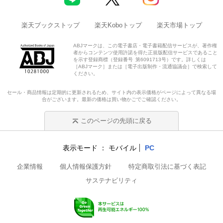
楽天ブックストップ
楽天Koboトップ
楽天市場トップ
ABJマークは、この電子書店・電子書籍配信サービスが、著作権
者からコンテンツ使用許諾を得た正規版配信サービスであること
を示す登録商標（登録番号 第6091713号）です。詳しくは
［ABJマーク］または［電子出版制作・流通協議会］で検索して
ください。
セール・商品情報は定期的に更新されるため、サイト内の表示価格がページによって異なる場
合がございます。最新の価格は買い物かごでご確認ください。
このページの先頭に戻る
表示モード
モバイル
PC
企業情報
個人情報保護方針
特定商取引法に基づく表記
サステナビリティ