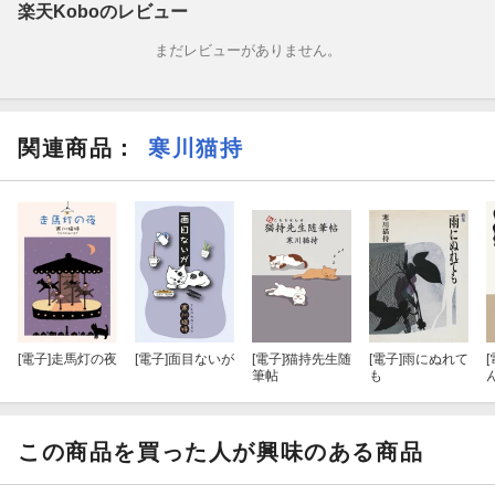
楽天Koboのレビュー
まだレビューがありません。
関連商品
：
寒川猫持
[電子]
走馬灯の夜
[電子]
面目ないが
[電子]
猫持先生随
[電子]
雨にぬれて
[
筆帖
も
この商品を買った人が興味のある商品