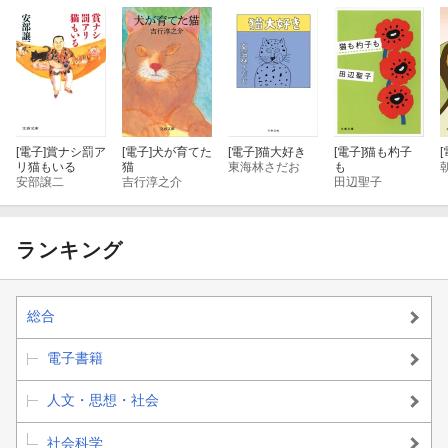
[電子]
賞ナシ罰ア
[電子]
犬が育てた
[電子]
猫大好き
[電子]
猫も杓子
[
リ猫もいる
猫
東海林さだお
も
安部譲二
吉行淳之介
田辺聖子
ランキング
総合
電子書籍
人文・思想・社会
社会科学