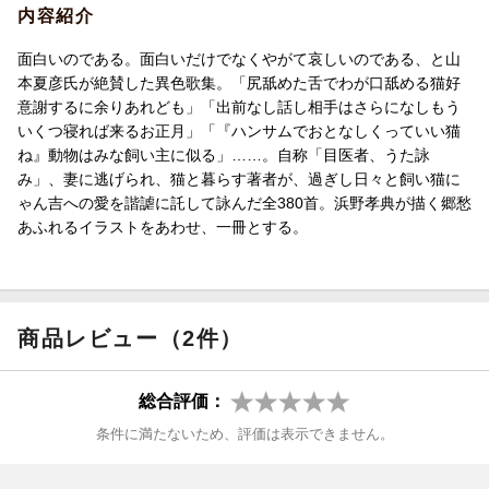
内容紹介
面白いのである。面白いだけでなくやがて哀しいのである、と山
本夏彦氏が絶賛した異色歌集。「尻舐めた舌でわが口舐める猫好
意謝するに余りあれども」「出前なし話し相手はさらになしもう
いくつ寝れば来るお正月」「『ハンサムでおとなしくっていい猫
ね』動物はみな飼い主に似る」……。自称「目医者、うた詠
み」、妻に逃げられ、猫と暮らす著者が、過ぎし日々と飼い猫に
ゃん吉への愛を諧謔に託して詠んだ全380首。浜野孝典が描く郷愁
あふれるイラストをあわせ、一冊とする。
商品レビュー（2件）
総合評価：
条件に満たないため、評価は表示できません。