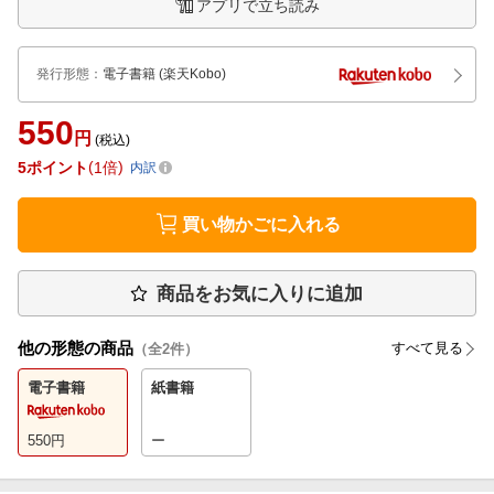
アプリで立ち読み
発行形態
：
電子書籍
(楽天Kobo)
550
円
(税込)
5
ポイント
1倍
内訳
買い物かごに入れる
商品をお気に入りに追加
他の形態の商品
すべて見る
（全
2
件）
電子書籍
紙書籍
550
円
ー