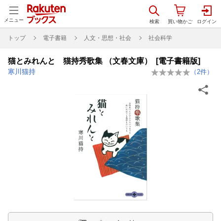
メニュー
トップ
電子書籍
人文・思想・社会
社会科学
猫とみれんと 猫持秀歌集 （文春文庫） [電子書籍版]
寒川猫持
（
2
件）