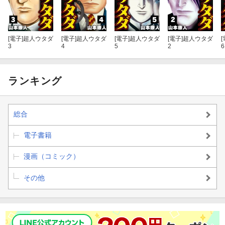
[電子]
超人ウタダ
[電子]
超人ウタダ
[電子]
超人ウタダ
[電子]
超人ウタダ
[
3
4
5
2
6
ランキング
総合
電子書籍
漫画（コミック）
その他