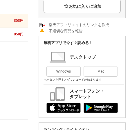
楽天チケット
エンタメニュース
推し楽
858
円
楽天アフィリエイトのリンクを作成
不適切な商品を報告
858
円
無料アプリで今すぐ読める！
デスクトップ
Windows
Mac
※ボタンを押すとダウンロードが始まります
スマートフォン・
タブレット
ランキング：ライトノベル