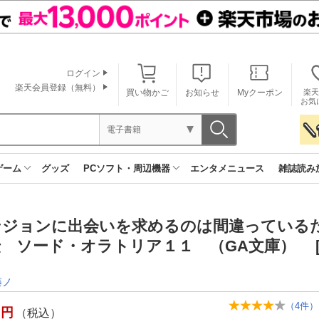
ログイン
楽天会員登録（無料）
買い物かご
お知らせ
Myクーポン
楽天
お気
電子書籍
ゲーム
グッズ
PCソフト・周辺機器
エンタメニュース
雑誌読み
ンジョンに出会いを求めるのは間違っている
伝 ソード・オラトリア１１ （GA文庫） 
藤ノ
（
4
件）
円
（税込）