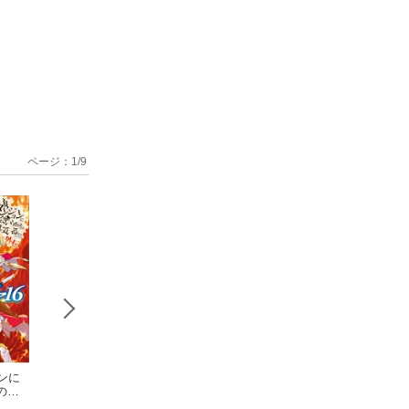
ページ：
1
/
9
ンに
ダンジョンに
アルゴノゥト
アルゴノゥ
のは
出会いを求めるのは
後章 英雄運命 ダ
前章 道化行進 
ろう
間違っているだろう
大森 藤ノ
ンジョンに出会いを
大森 藤ノ
ンジョンに出会い
大森 藤ノ