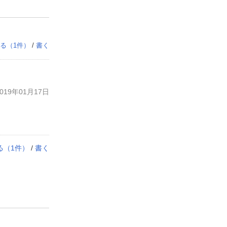
る（
1
件）
/
書く
19年01月17日
る（
1
件）
/
書く