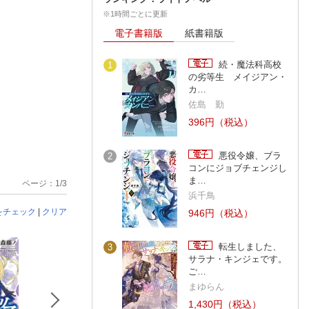
※1時間ごとに更新
電子書籍版
紙書籍版
続・魔法科高校
1
の劣等生 メイジアン・
カ…
佐島 勤
396円（税込）
悪役令嬢、ブラ
2
コンにジョブチェンジし
ま…
ページ：1/3
浜千鳥
をチェック
|
クリア
946円（税込）
転生しました、
3
サラナ・キンジェです。
ご…
まゆらん
1,430円（税込）