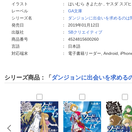
イラスト
：
はいむら きよたか , ヤスダ スズ
レーベル
：
GA文庫
シリーズ名
：
ダンジョンに出会いを求めるのは
発売日
：
2019年01月12日
出版社
：
SBクリエイティブ
商品番号
：
4524815600260
言語
：
日本語
対応端末
：
電子書籍リーダー, Android, iPho
シリーズ商品：「
ダンジョンに出会いを求める