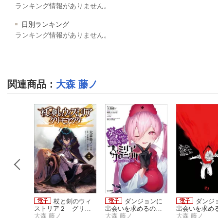
ランキング情報がありません。
日別ランキング
ランキング情報がありません。
関連商品
：
大森 藤ノ
ジョンに
杖と剣のウィ
ダンジョンに
ダンジ
めるのは
ストリア２ グリモ
出会いを求めるのは
出会いを求め
るだろう
アクタ ー土の姫君
大森 藤ノ
間違っているだろう
大森 藤ノ
間違っている
大森 藤ノ