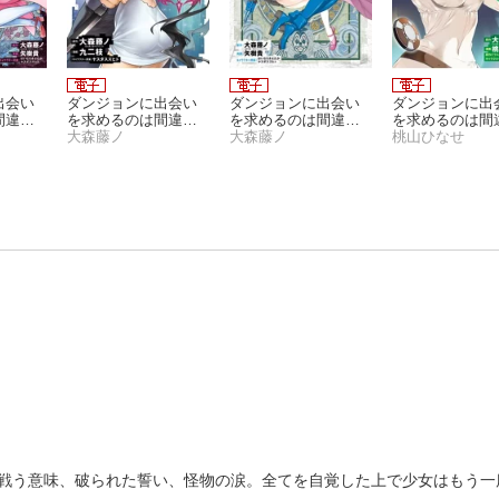
出会い
ダンジョンに出会い
ダンジョンに出会い
ダンジョンに出
間違っ
を求めるのは間違っ
を求めるのは間違っ
を求めるのは間
 外
ているだろうか10巻
大森藤ノ
ているだろうか 外
大森藤ノ
ているだろうか
桃山ひなせ
オラト
伝 ソード・オラト
ミリアクロニクル 
リア 1巻
sodeリュー 1巻
戦う意味、破られた誓い、怪物の涙。全てを自覚した上で少女はもう一