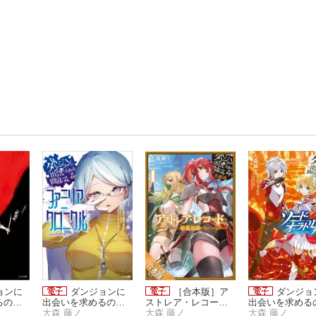
ョンに
ダンジョンに
［合本版］ア
ダンジョ
るのは
出会いを求めるのは
ストレア・レコー
出会いを求める
だろう
間違っているだろう
大森 藤ノ
ド ダンジョンに出
大森 藤ノ
間違っているだ
大森 藤ノ