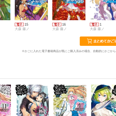
15
16
1
大森 藤ノ
大森 藤ノ
大森 藤ノ
※かごに入れた電子書籍商品が既にご購入済みの場合、自動的にかごから