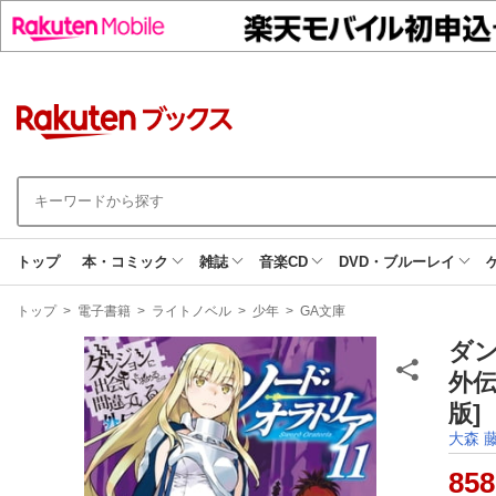
トップ
本・コミック
雑誌
音楽CD
DVD・ブルーレイ
現
トップ
>
電子書籍
>
ライトノベル
>
少年
>
GA文庫
在
地
ダ
外
版]
大森 
858