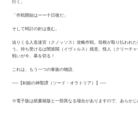
行く。
「作戦開始はーー十日後だ」
そして時計の針は進む。
迫りくる人造迷宮（クノッソス）攻略作戦。垣根が取り払われた
う。待ち受けるは闇派閥（イヴィルス）残党、怪人（クリーチャ
戦いが今、幕を切る！
これは、もう一つの眷族の物語、
──【剣姫の神聖譚（ソード・オラトリア）】──
※電子版は紙書籍版と一部異なる場合がありますので、あらかじ