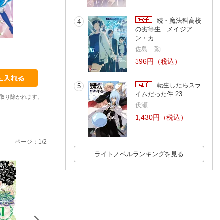
続・魔法科高校
4
の劣等生 メイジア
ン・カ…
2
3
4
佐島 勤
大森 藤ノ
大森 藤ノ
大森 藤ノ
396円（税込）
転生したらスラ
5
イムだった件 23
取り除かれます。
伏瀬
1,430円（税込）
ページ：
1
/
2
ライトノベルランキングを見る