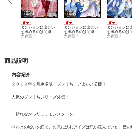
に出会い
ダンジョンに出会い
ダンジョンに出会い
ダンジョンに
は間違っ
を求めるのは間違っ
を求めるのは間違っ
を求めるのは
か ファ
ているだろうか 外
大森藤ノ
ているだろうか 外
大森藤ノ
ているだろうか
大森藤ノ
ル epi
伝 ソード・オラト
伝 ソード・オラト
伝 ソード・
6巻
リア 12巻
リア 13巻
リア 11巻
商品説明
内容紹介
２０１９年２月劇場版「ダンまち」いよいよ公開！
人気のダンまちシリーズ外伝！
「斬れなかった……モンスターを」
ベルとの戦いを経て、失意に沈むアイズは思い悩んでいた。己の