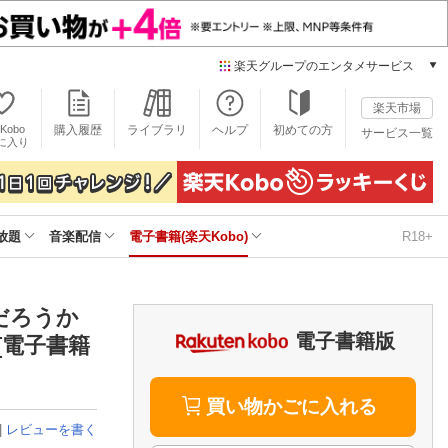
楽天グループのエンタメサービス
電子書籍
楽天市場
楽天Kobo
Kobo
購入履歴
ライブラリ
ヘルプ
初めての方
サービス一覧
本/ゲーム/CD/DVD
に入り
楽天ブックス
雑誌読み放題
楽天マガジン
放題
音楽配信
電子書籍(楽天Kobo)
R18+
音楽配信
楽天ミュージック
動画配信
楽天TV
だろうか
動画配信ガイド
電子書籍版
[電子書籍
Rakuten PLAY
無料テレビ
Rチャンネル
買い物かごに入れる
|
レビューを書く
チケット