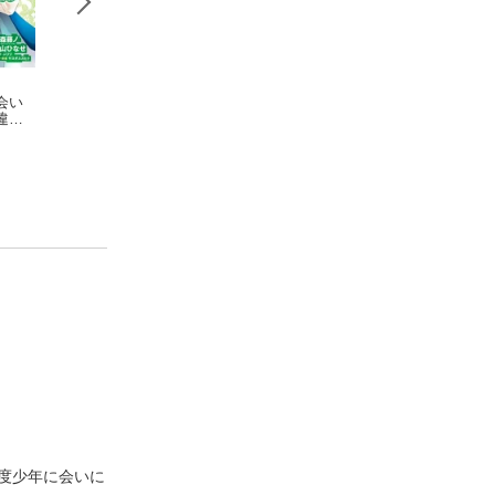
会い
ダンジョンに出会い
ダンジョンに出会い
ダンジョンに出会
違っ
を求めるのは間違っ
を求めるのは間違っ
を求めるのは間違
 ファ
ているだろうか 外
大森藤ノ
ているだろうか1巻
大森藤ノ
ているだろうか 
桃山ひなせ
epi
伝 ソード・オラト
ミリアクロニクル e
リア 14巻
sodeリュー 6巻
度少年に会いに