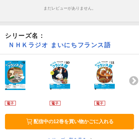
まだレビューがありません。
【応用編（木・金）】（4月〜6月）
「Art de la paroleを学ぶ〜ラ・ブリュイエールを読む」
シリーズ名：
フランスで親しまれている17世紀の古典主義作家ラ・ブリュイエ
ールの作品を読み解きながら、フランス語の修辞学・レトリック
ＮＨＫラジオ まいにちフランス語
を学んでいきます。
講師：逸見龍生／ロラン・スレット
※2024年10月〜12月ほかの再放送
［連載］
ジャパリジェンヌ奮闘記 猫沢エミ
les Jeux de Julie ジュリのゲーム
配信中の12巻を買い物かごに入れる
ほか