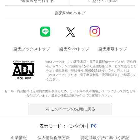
領収書を発行する
ご意見・ご要望
楽天Kobo ヘルプ
楽天ブックストップ
楽天Koboトップ
楽天市場トップ
ABJマークは、この電子書店・電子書籍配信サービスが、著作権
者からコンテンツ使用許諾を得た正規版配信サービスであること
を示す登録商標（登録番号 第6091713号）です。詳しくは
［ABJマーク］または［電子出版制作・流通協議会］で検索して
ください。
セール・商品情報は定期的に更新されるため、サイト内の表示価格がページによって異なる場
合がございます。最新の価格は買い物かごでご確認ください。
このページの先頭に戻る
表示モード
モバイル
PC
企業情報
個人情報保護方針
特定商取引法に基づく表記