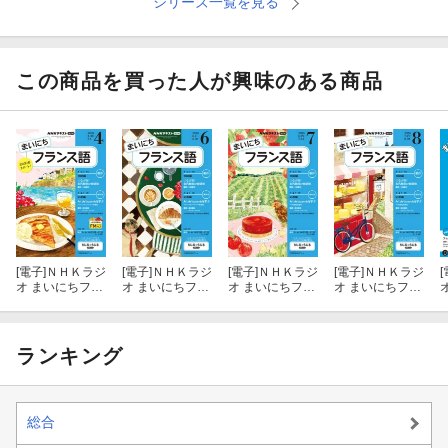
シリーズ一覧を見る
この商品を買った人が興味のある商品
[電子]
ＮＨＫラジ
[電子]
ＮＨＫラジ
[電子]
ＮＨＫラジ
[電子]
ＮＨＫラジ
[
オ まいにちフラ
オ まいにちフラ
オ まいにちフラ
オ まいにちフラ
ンス語 2026年4
ンス語 2026年6
ンス語 2026年7
ンス語 2026年8
月号［雑誌］
月号［雑誌］
月号［雑誌］
月号［雑誌］
ランキング
総合