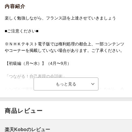
内容紹介
楽しく勉強しながら、フランス語を上達させていきましょう
■ご注意ください■
※ＮＨＫテキスト電子版では権利処理の都合上、一部コンテンツ
やコーナーを掲載していない場合があります。ご了承ください。
【初級編（月〜水）】（4月〜9月）
「つながる！自己表現の会話術」
シンプルで実践的なやりとりを通して、自分を表現しながら、会
話をつないでいく練習をします。フランス語で会話のキャッチボ
ールを楽しむ力を身につけましょう！
商品レビュー
講師：中條健志
※新作
楽天Koboのレビュー