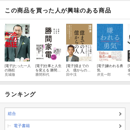
ある。
この商品を買った人が興味のある商品
この本であなたの人生が少しでも楽になったら嬉しい。
」
[電子]
たった一人
[電子]
仕事と人生
[電子]
億までの
[電子]
嫌われる勇
[
の熱狂
を変える 勝間家
人 億からの
気
見城徹
電
勝間和代
人 ゴールドマ
田中渓
岸見一郎
ン・サックス勤
続１７年の投資
家が明かす「兆
人」のマインド
ランキング
総合
電子書籍