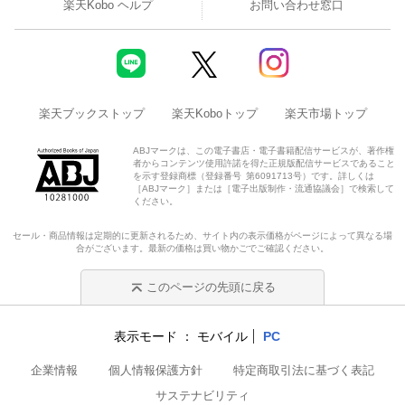
楽天Kobo ヘルプ
お問い合わせ窓口
楽天ブックストップ
楽天Koboトップ
楽天市場トップ
ABJマークは、この電子書店・電子書籍配信サービスが、著作権
者からコンテンツ使用許諾を得た正規版配信サービスであること
を示す登録商標（登録番号 第6091713号）です。詳しくは
［ABJマーク］または［電子出版制作・流通協議会］で検索して
ください。
セール・商品情報は定期的に更新されるため、サイト内の表示価格がページによって異なる場
合がございます。最新の価格は買い物かごでご確認ください。
このページの先頭に戻る
表示モード
モバイル
PC
企業情報
個人情報保護方針
特定商取引法に基づく表記
サステナビリティ