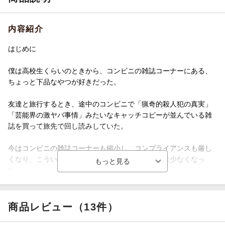
内容紹介
はじめに
僕は高校生くらいのときから、コンビニの雑誌コーナーにある、
ちょっと下品なやつが好きだった。
友達と旅行するとき、途中のコンビニで「猟奇的殺人犯の真実」
「芸能界の激ヤバ事情」みたいなキャッチコピーが並んでいる雑
誌を買って旅先で回し読みしていた。
今はコンビニの雑誌コーナーも縮小し、コンプライアンスも厳し
くなり、こういった不健全な雑誌を目にすることは少なくなっ
た。
この本は『実話BUNKAタブー』という、下品の極みみたいなその
手の雑誌で、SNSの炎上をネタに書いたコラム集だ。
商品レビュー（13件）