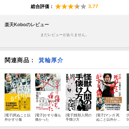
他人の炎上はどうしてこんなに面白いのか。
3.77
総合評価：
叩きすぎ、やりすぎと言いながらスクロールする手が止まらな
い。
楽天Koboのレビュー
Xの文字の裏には、リアルな街があり生身の人間がいる。SNSの炎
まだレビューがありません。
上を観察したり、港区女子と飲んだり、ラーメン屋を経営したり
して感じたことをつらつらと書いた。それが結果的にこの今とい
う時代の写し鏡になっていればいいと思う。
関連商品
：
箕輪厚介
最初に言っておくがこの本は何の役にも立たない。
僕が編集しているビジネス書みたいに熱いことや意識が高くなる
ことは一切書いていない。
売れないだろうし、残りもしないだろう。こんな本を読んでいる
あなたは、きっと僕と
同じように性格が悪い。
[電子]
死ぬこと以
[電子]
かすり傷も
[電子]
怪獣人間の
[電子]
マンガ 死
[
外かすり傷
痛かった
手懐け方
ぬこと以外かす
り傷
ただ下品な本にしか救えない卑しさみたいなものが人間の中には