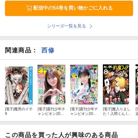
配信中の54巻を買い物かごに入れる
シリーズ一覧を見る
関連商品
：
西修
[電子]
魔男のイチ
[電子]
週刊少年チ
[電子]
週刊少年チ
[電子]
魔入りまし
[
9
ャンピオン2026
ャンピオン2026
た！入間くん if
年35号
年34号
Episode of 魔フ
ィア 8
入
この商品を買った人が興味のある商品
o