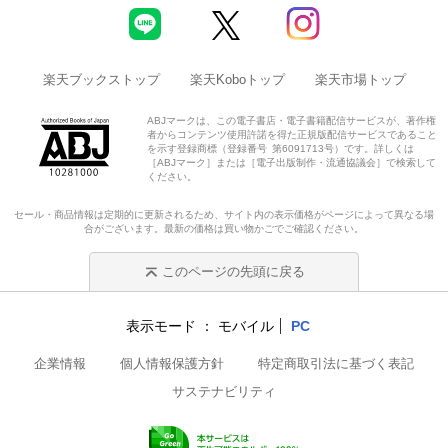
楽天ブックストップ
楽天Koboトップ
楽天市場トップ
ABJマークは、この電子書店・電子書籍配信サービスが、著作権
者からコンテンツ使用許諾を得た正規版配信サービスであること
を示す登録商標（登録番号 第6091713号）です。詳しくは
［ABJマーク］または［電子出版制作・流通協議会］で検索して
ください。
セール・商品情報は定期的に更新されるため、サイト内の表示価格がページによって異なる場
合がございます。最新の価格は買い物かごでご確認ください。
このページの先頭に戻る
表示モード
モバイル
PC
企業情報
個人情報保護方針
特定商取引法に基づく表記
サステナビリティ