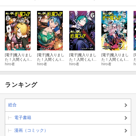
[電子]
魔入りまし
[電子]
魔入りまし
[電子]
魔入りまし
[電子]
魔入りまし
[
た！入間くん if
た！入間くん if
た！入間くん if
た！入間くん if
Episode of 魔フ
hiro者
Episode of 魔フ
hiro者
Episode of 魔フ
hiro者
Episode of 魔フ
hiro者
E
h
ィア 8
ィア 7
ィア 6
ィア 5
ランキング
総合
電子書籍
漫画（コミック）