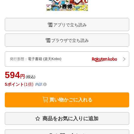
アプリで立ち読み
ブラウザで立ち読み
発行形態
：
電子書籍
(楽天Kobo)
594
円
(税込)
5
ポイント
1倍
内訳
買い物かごに入れる
商品をお気に入りに追加